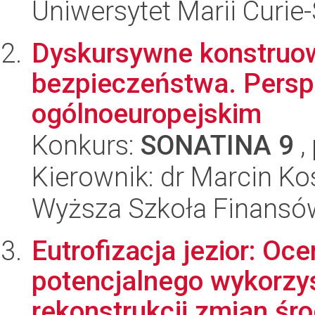
Uniwersytet Marii Curie
Dyskursywne konstruowa
bezpieczeństwa. Persp
ogólnoeuropejskim
Konkurs:
SONATINA 9
,
Kierownik: dr Marcin K
Wyższa Szkoła Finansó
Eutrofizacja jezior: Oc
potencjalnego wykorzy
rekonstrukcji zmian śro