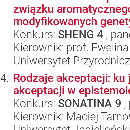
związku aromatycznego
modyfikowanych genety
Konkurs:
SHENG 4
, pan
Kierownik: prof. Ewelina
Uniwersytet Przyrodnic
Rodzaje akceptacji: ku
akceptacji w epistemolog
Konkurs:
SONATINA 9
,
Kierownik: Maciej Tarn
Uniwersytet Jagiellońsk