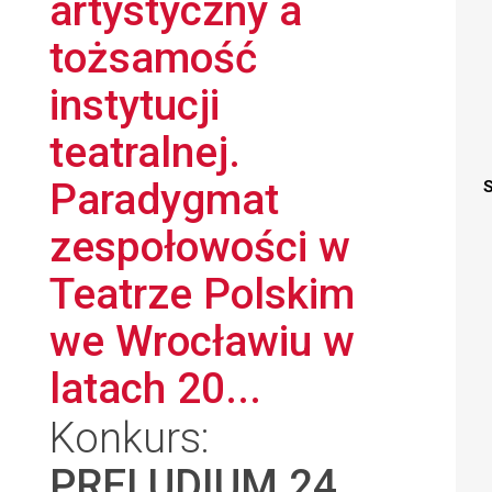
artystyczny a
tożsamość
instytucji
teatralnej.
Paradygmat
S
zespołowości w
Teatrze Polskim
we Wrocławiu w
latach 20...
Konkurs:
PRELUDIUM 24
,