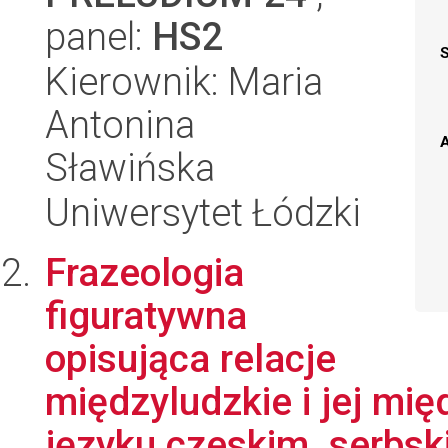
panel:
HS2
Kierownik: Maria
Antonina
A
Sławińska
Uniwersytet Łódzki
Frazeologia
figuratywna
opisująca relacje
międzyludzkie i jej mi
języku czeskim, serbski