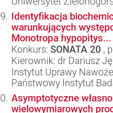
Uniwersytet Zielonogórs
Identyfikacja biochemi
warunkujących występow
Monotropa hypopitys...
Konkurs:
SONATA 20
, 
Kierownik: dr Dariusz Ję
Instytut Uprawy Nawoże
Państwowy Instytut Ba
Asymptotyczne własnoś
wielowymiarowych pro