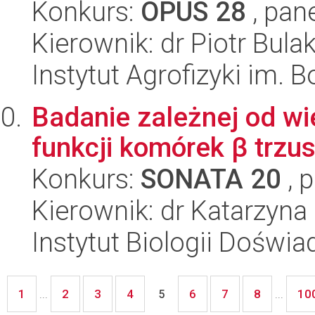
Konkurs:
OPUS 28
, pan
Kierownik: dr Piotr Bula
Instytut Agrofizyki im.
Badanie zależnej od wie
funkcji komórek β trzu
Konkurs:
SONATA 20
, 
Kierownik: dr Katarzyna
Instytut Biologii Doświ
1
2
3
4
6
7
8
10
...
5
...