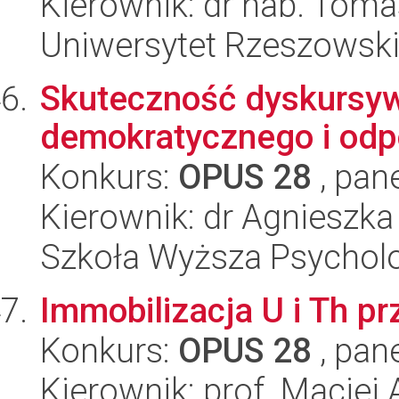
Kierownik: dr hab. Tom
Uniwersytet Rzeszowsk
Skuteczność dyskursywn
demokratycznego i odp
Konkurs:
OPUS 28
, pan
Kierownik: dr Agnieszk
Szkoła Wyższa Psycholo
Immobilizacja U i Th p
Konkurs:
OPUS 28
, pan
Kierownik: prof. Maciej