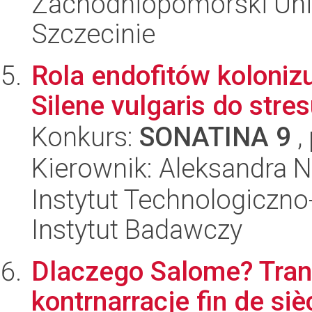
Zachodniopomorski Uni
Szczecinie
Rola endofitów koloniz
Silene vulgaris do stres
Konkurs:
SONATINA 9
,
Kierownik: Aleksandra N
Instytut Technologiczn
Instytut Badawczy
Dlaczego Salome? Trans
kontrnarracje fin de si