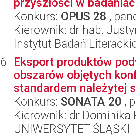
przyszłości w badania
Konkurs:
OPUS 28
, pan
Kierownik: dr hab. Jus
Instytut Badań Literack
Eksport produktów pod
obszarów objętych kon
standardem należytej st
Konkurs:
SONATA 20
, 
Kierownik: dr Dominika
UNIWERSYTET ŚLĄSKI