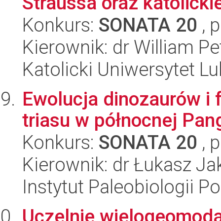
Straussa oraz katolicki
Konkurs:
SONATA 20
, 
Kierownik: dr William P
Katolicki Uniwersytet Lu
Ewolucja dinozaurów i
triasu w północnej Pan
Konkurs:
SONATA 20
, 
Kierownik: dr Łukasz Ja
Instytut Paleobiologii P
Uczelnie wielogeomodal