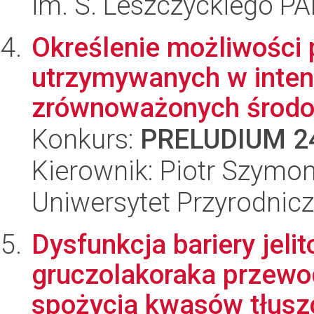
im. S. Leszczyckiego P
Określenie możliwości
utrzymywanych w inten
zrównoważonych środow
Konkurs:
PRELUDIUM 2
Kierownik: Piotr Szym
Uniwersytet Przyrodnic
Dysfunkcja bariery jeli
gruczolakoraka przewo
spożycia kwasów tłusz