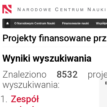
O Narodowym Centrum Nauki
Finansowanie nauki
Współpr
Projekty finansowane pr
Wyniki wyszukiwania
Znaleziono
8532
projek
wyszukiwania:
D
Zespół