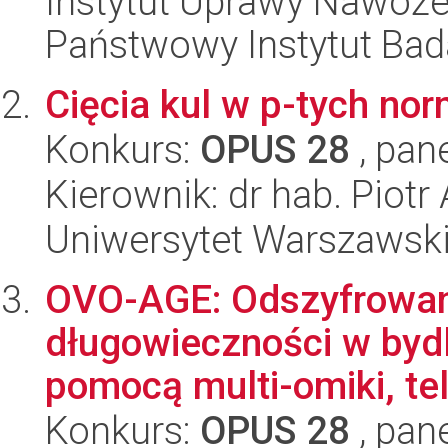
Instytut Uprawy Nawoże
Państwowy Instytut Ba
Cięcia kul w p-tych no
Konkurs:
OPUS 28
, pan
Kierownik: dr hab. Piotr
Uniwersytet Warszawsk
OVO-AGE: Odszyfrowani
długowieczności w bydl
pomocą multi-omiki, tel
Konkurs:
OPUS 28
, pan