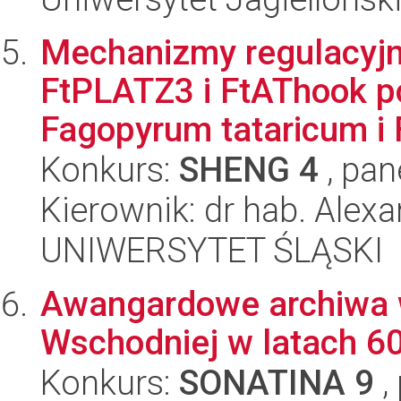
Mechanizmy regulacyjn
FtPLATZ3 i FtAThook p
Fagopyrum tataricum i 
Konkurs:
SHENG 4
, pan
Kierownik: dr hab. Alexa
UNIWERSYTET ŚLĄSKI
Awangardowe archiwa 
Wschodniej w latach 60
Konkurs:
SONATINA 9
,