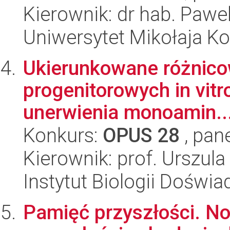
Kierownik: dr hab. Pawe
Uniwersytet Mikołaja K
Ukierunkowane różnico
progenitorowych in vitr
unerwienia monoamin..
Konkurs:
OPUS 28
, pan
Kierownik: prof. Urszul
Instytut Biologii Doświ
Pamięć przyszłości. N