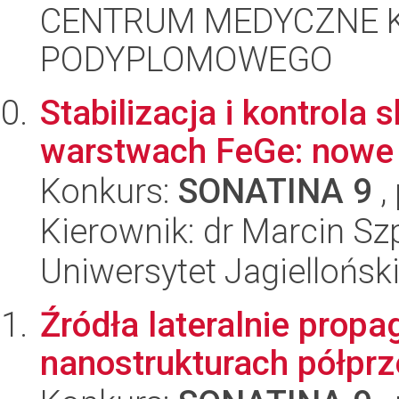
CENTRUM MEDYCZNE 
PODYPLOMOWEGO
Stabilizacja i kontrola
warstwach FeGe: nowe m
Konkurs:
SONATINA 9
,
Kierownik: dr Marcin S
Uniwersytet Jagiellońsk
Źródła lateralnie prop
nanostrukturach półpr