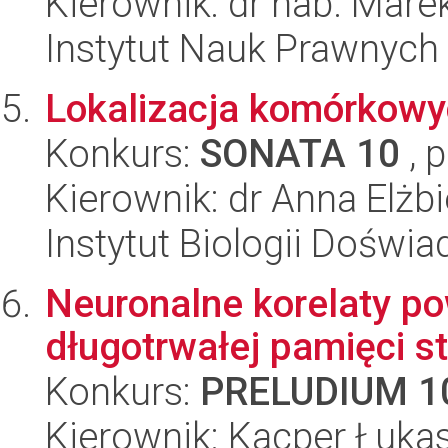
Kierownik: dr hab. Mare
Instytut Nauk Prawnych
Lokalizacja komórkowy
Konkurs:
SONATA 10
, 
Kierownik: dr Anna Elżb
Instytut Biologii Doświ
Neuronalne korelaty p
długotrwałej pamięci s
Konkurs:
PRELUDIUM 1
Kierownik: Kacper Łuka