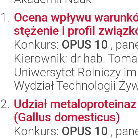
Ocena wpływu warunków
stężenie i profil związ
Konkurs:
OPUS 10
, pan
Kierownik: dr hab. Toma
Uniwersytet Rolniczy im
Wydział Technologii Ży
Udział metaloproteinaz
(Gallus domesticus)
Konkurs:
OPUS 10
, pan