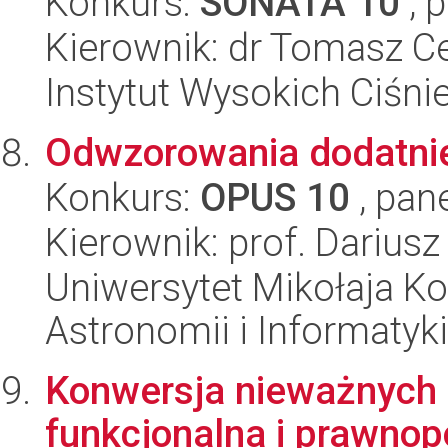
Konkurs:
SONATA 10
, 
Kierownik: dr Tomasz C
Instytut Wysokich Ciśni
Odwzorowania dodatnie
Konkurs:
OPUS 10
, pan
Kierownik: prof. Dariusz
Uniwersytet Mikołaja Kop
Astronomii i Informatyk
Konwersja nieważnych 
funkcjonalna i prawno