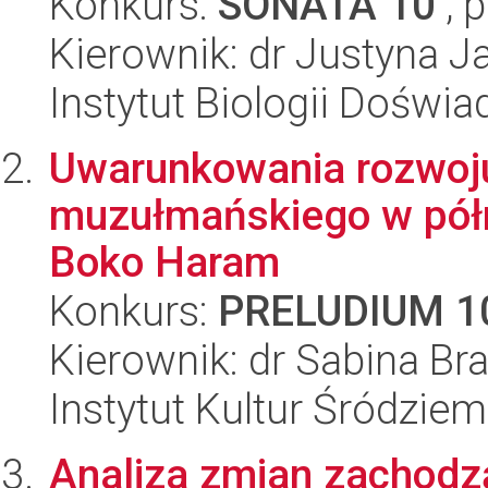
Konkurs:
SONATA 10
, 
Kierownik: dr Justyna J
Instytut Biologii Doświ
Uwarunkowania rozwoj
muzułmańskiego w półn
Boko Haram
Konkurs:
PRELUDIUM 1
Kierownik: dr Sabina Br
Instytut Kultur Śródzie
Analiza zmian zachodz