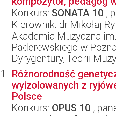
kompozytor, pedagog w 
Konkurs:
SONATA 10
, 
Kierownik: dr Mikołaj R
Akademia Muzyczna im.
Paderewskiego w Poznan
Dyrygentury, Teorii Muzy
Różnorodność genetyc
wyizolowanych z ryjówe
Polsce
Konkurs:
OPUS 10
, pan