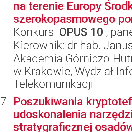
na terenie Europy Śro
szerokopasmowego pom
Konkurs:
OPUS 10
, pan
Kierownik: dr hab. Janu
Akademia Górniczo-Hutn
w Krakowie, Wydział Info
Telekomunikacji
Poszukiwania kryptotef
udoskonalenia narzędzia
stratygraficznej osadów 