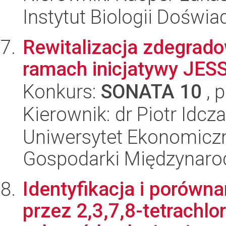
Instytut Biologii Doświ
Rewitalizacja zdegrad
ramach inicjatywy JES
Konkurs:
SONATA 10
, 
Kierownik: dr Piotr Idcz
Uniwersytet Ekonomiczn
Gospodarki Międzynaro
Identyfikacja i porów
przez 2,3,7,8-tetrachl