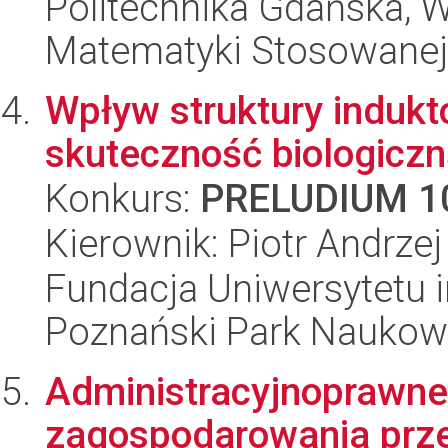
Politechnika Gdańska, Wy
Matematyki Stosowanej
Wpływ struktury indukt
skuteczność biologicz
Konkurs:
PRELUDIUM 1
Kierownik: Piotr Andrz
Fundacja Uniwersytetu 
Poznański Park Naukow
Administracyjnoprawne
zagospodarowania prz