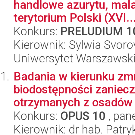
handlowe azurytu, mala
terytorium Polski (XVI..
Konkurs:
PRELUDIUM 1
Kierownik: Sylwia Svor
Uniwersytet Warszawski
Badania w kierunku zmn
biodostępności zaniec
otrzymanych z osadów s
Konkurs:
OPUS 10
, pan
Kierownik: dr hab. Patr