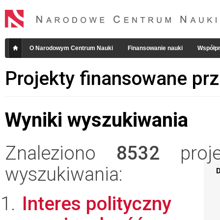
O Narodowym Centrum Nauki
Finansowanie nauki
Współpr
Projekty finansowane pr
Wyniki wyszukiwania
Znaleziono
8532
projek
wyszukiwania:
D
Interes polityczny