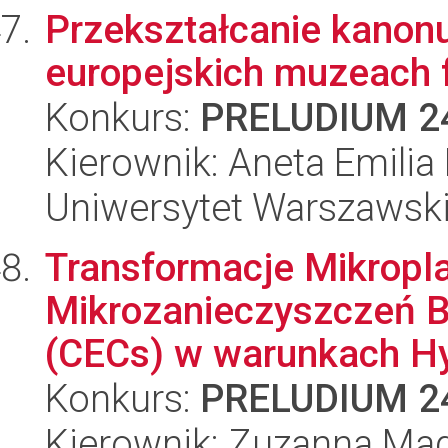
Przekształcanie kanonu
europejskich muzeach f
Konkurs:
PRELUDIUM 2
Kierownik: Aneta Emili
Uniwersytet Warszawsk
Transformacje Mikropla
Mikrozanieczyszczeń 
(CECs) w warunkach Hy
Konkurs:
PRELUDIUM 2
Kierownik: Zuzanna Ma