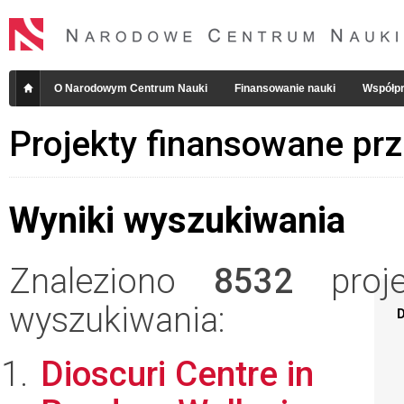
O Narodowym Centrum Nauki
Finansowanie nauki
Współpr
Projekty finansowane pr
Wyniki wyszukiwania
Znaleziono
8532
projek
wyszukiwania:
D
Dioscuri Centre in