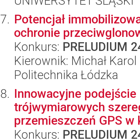
UNIWERSYTET ŚLĄSKI
Potencjał immobilizowa
ochronie przeciwglono
Konkurs:
PRELUDIUM 2
Kierownik: Michał Karo
Politechnika Łódzka
Innowacyjne podejście
trójwymiarowych szer
przemieszczeń GPS w k
Konkurs:
PRELUDIUM 2