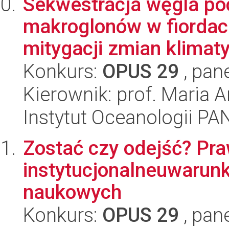
Sekwestracja węgla po
makroglonów w fiordach
mitygacji zmian klimaty
Konkurs:
OPUS 29
, pan
Kierownik: prof. Maria
Instytut Oceanologii PA
Zostać czy odejść? Pr
instytucjonalneuwarun
naukowych
Konkurs:
OPUS 29
, pan