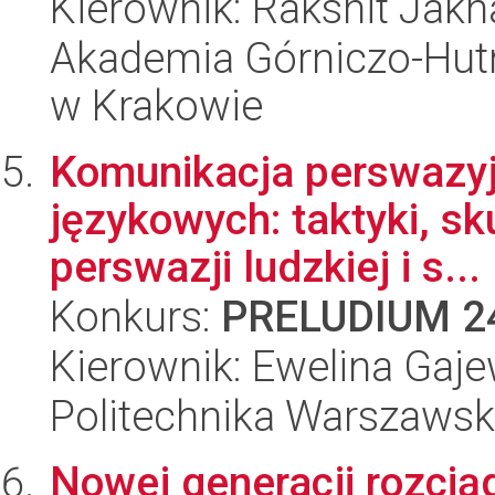
Kierownik: Rakshit Jakh
Akademia Górniczo-Hutn
w Krakowie
Komunikacja perswazyj
językowych: taktyki, s
perswazji ludzkiej i s...
Konkurs:
PRELUDIUM 2
Kierownik: Ewelina Gaj
Politechnika Warszaws
Nowej generacji rozcią