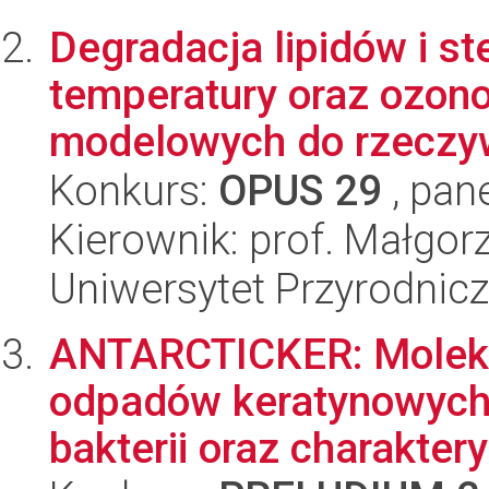
Degradacja lipidów i s
temperatury oraz ozon
modelowych do rzeczywi
Konkurs:
OPUS 29
, pan
Kierownik: prof. Małgor
Uniwersytet Przyrodnic
ANTARCTICKER: Moleku
odpadów keratynowych 
bakterii oraz charaktery