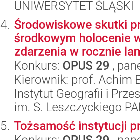
UNIWERSYTET ŚLĄSKI
Środowiskowe skutki p
środkowym holocenie w 
zdarzenia w rocznie lam
Konkurs:
OPUS 29
, pan
Kierownik: prof. Achim 
Instytut Geografii i Pr
im. S. Leszczyckiego P
Tożsamość instytucji 
Konkurs:
OPUS 29
, pan