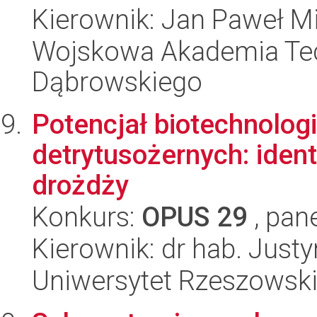
Kierownik: Jan Paweł M
Wojskowa Akademia Tec
Dąbrowskiego
Potencjał biotechnolo
detrytusożernych: ident
drożdży
Konkurs:
OPUS 29
, pan
Kierownik: dr hab. Jus
Uniwersytet Rzeszowsk