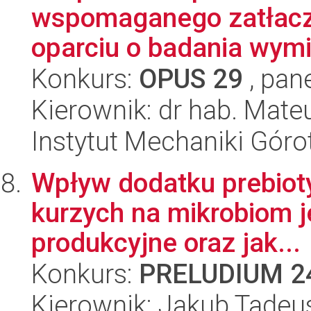
wspomaganego zatłac
oparciu o badania wymi
Konkurs:
OPUS 29
, pan
Kierownik: dr hab. Mate
Instytut Mechaniki Gór
Wpływ dodatku prebioty
kurzych na mikrobiom je
produkcyjne oraz jak...
Konkurs:
PRELUDIUM 2
Kierownik: Jakub Tadeu