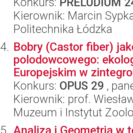
Konkurs:
PRELUDIUM 2
Kierownik: Marcin Sypk
Politechnika Łódzka
Bobry (Castor fiber) ja
polodowcowego: ekolog
Europejskim w zintegro
Konkurs:
OPUS 29
, pan
Kierownik: prof. Wiesł
Muzeum i Instytut Zoolo
Analiza i Geometria w t