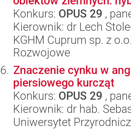
obiektów ziemnych: hyb
Konkurs:
OPUS 29
, pan
Kierownik: dr Lech Stole
KGHM Cuprum sp. z o.o
Rozwojowe
Znaczenie cynku w ang
piersiowego kurcząt
Konkurs:
OPUS 29
, pan
Kierownik: dr hab. Seba
Uniwersytet Przyrodnic