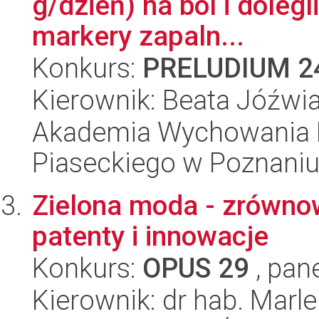
g/dzień) na ból i doleg
markery zapaln...
Konkurs:
PRELUDIUM 2
Kierownik: Beata Jóźwi
Akademia Wychowania F
Piaseckiego w Poznani
Zielona moda - zrówno
patenty i innowacje
Konkurs:
OPUS 29
, pan
Kierownik: dr hab. Mar