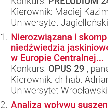
Konkurs:
PRELUDIUM 2
Kierownik: Maciej Kazim
Uniwersytet Jagiellońsk
Nierozwiązana i skompl
niedźwiedzia jaskiniow
w Europie Centralnej...
Konkurs:
OPUS 29
, pan
Kierownik: dr hab. Adr
Uniwersytet Wrocławski
Analiza wpływu suszeni