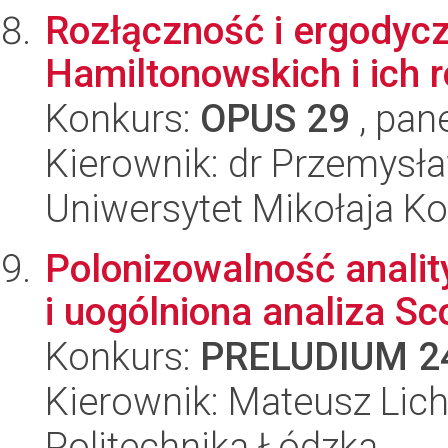
Rozłączność i ergodyc
Hamiltonowskich i ich 
Konkurs:
OPUS 29
, pan
Kierownik: dr Przemysł
Uniwersytet Mikołaja K
Polonizowalność analit
i uogólniona analiza Sc
Konkurs:
PRELUDIUM 2
Kierownik: Mateusz Li
Politechnika Łódzka