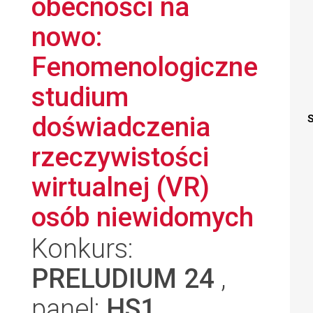
obecności na
nowo:
Fenomenologiczne
studium
doświadczenia
S
rzeczywistości
wirtualnej (VR)
osób niewidomych
Konkurs:
PRELUDIUM 24
,
panel:
HS1