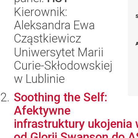
Kierownik:
Aleksandra Ewa
Cząstkiewicz
A
Uniwersytet Marii
Curie-Skłodowskiej
w Lublinie
Soothing the Self:
Afektywne
infrastruktury ukojenia
od Glorii Swanson do 