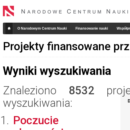
O Narodowym Centrum Nauki
Finansowanie nauki
Współpr
Projekty finansowane pr
Wyniki wyszukiwania
Znaleziono
8532
projek
wyszukiwania:
D
Poczucie