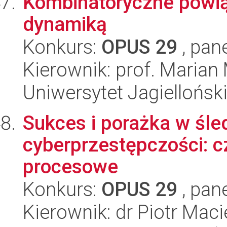
Kombinatoryczne powią
dynamiką
Konkurs:
OPUS 29
, pan
Kierownik: prof. Marian
Uniwersytet Jagiellońsk
Sukces i porażka w śl
cyberprzestępczości: cz
procesowe
Konkurs:
OPUS 29
, pan
Kierownik: dr Piotr Maci