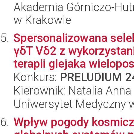
Akademia Górniczo-Hutn
w Krakowie
Spersonalizowana sele
γδT Vδ2 z wykorzysta
terapii glejaka wielopos
Konkurs:
PRELUDIUM 2
Kierownik: Natalia Ann
Uniwersytet Medyczny w
Wpływ pogody kosmicz