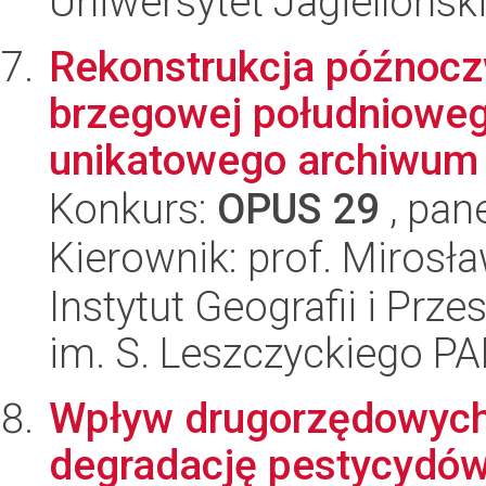
Uniwersytet Jagiellońsk
Rekonstrukcja późnocz
brzegowej południoweg
unikatowego archiwum 
Konkurs:
OPUS 29
, pan
Kierownik: prof. Mirosł
Instytut Geografii i Pr
im. S. Leszczyckiego P
Wpływ drugorzędowych 
degradację pestycydów