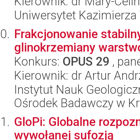
Kierownik: dr Mary-Cel
Uniwersytet Kazimierza
Frakcjonowanie stabiln
glinokrzemiany warst
Konkurs:
OPUS 29
, pan
Kierownik: dr Artur Andr
Instytut Nauk Geologic
Ośrodek Badawczy w K
GloPi: Globalne rozpoz
wywołanej sufozją