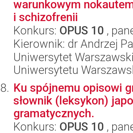
warunkowym nokautem T
i schizofrenii
Konkurs:
OPUS 10
, pan
Kierownik: dr Andrzej P
Uniwersytet Warszawski
Uniwersytetu Warszaws
Ku spójnemu opisowi gr
słownik (leksykon) jap
gramatycznych.
Konkurs:
OPUS 10
, pan