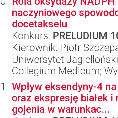
Rola oksydazy NADPH N
naczyniowego spowodo
docetakselu
Konkurs:
PRELUDIUM 1
Kierownik: Piotr Szczep
Uniwersytet Jagiellońsk
Collegium Medicum; Wyd
Wpływ eksendyny-4 na 
oraz ekspresję białek 
gojenia w warunkac...