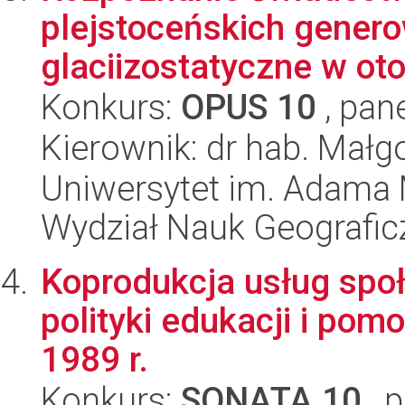
plejstoceńskich gener
glaciizostatyczne w oto
Konkurs:
OPUS 10
, pan
Kierownik: dr hab. Małg
Uniwersytet im. Adama 
Wydział Nauk Geografic
Koprodukcja usług społ
polityki edukacji i pom
1989 r.
Konkurs:
SONATA 10
, 