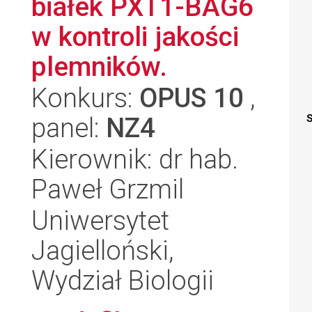
białek PXT1-BAG6
w kontroli jakości
plemników.
Konkurs:
OPUS 10
,
panel:
NZ4
S
Kierownik: dr hab.
Paweł Grzmil
Uniwersytet
Jagielloński,
Wydział Biologii