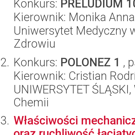
Konkurs:
PRELUDIUM 1
Kierownik: Monika Ann
Uniwersytet Medyczny w
Zdrowiu
Konkurs:
POLONEZ 1
, 
Kierownik: Cristian Rod
UNIWERSYTET ŚLĄSKI, Wy
Chemii
Właściwości mechanicz
oraz ruchliwość łaciat