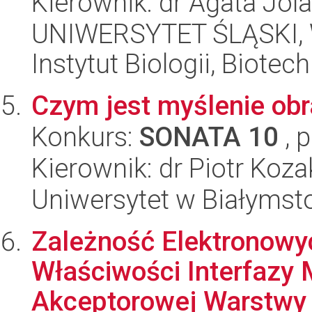
Kierownik: dr Agata Jo
UNIWERSYTET ŚLĄSKI, W
Instytut Biologii, Biote
Czym jest myślenie ob
Konkurs:
SONATA 10
, 
Kierownik: dr Piotr Koza
Uniwersytet w Białymstok
Zależność Elektronowyc
Właściwości Interfazy 
Akceptorowej Warstwy M