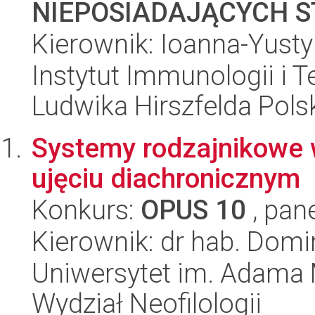
NIEPOSIADAJĄCYCH S
Kierownik: Ioanna-Yust
Instytut Immunologii i T
Ludwika Hirszfelda Pols
Systemy rodzajnikowe 
ujęciu diachronicznym
Konkurs:
OPUS 10
, pan
Kierownik: dr hab. Domi
Uniwersytet im. Adama 
Wydział Neofilologii