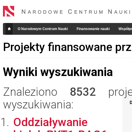
O Narodowym Centrum Nauki
Finansowanie nauki
Współpr
Projekty finansowane pr
Wyniki wyszukiwania
Znaleziono
8532
projek
wyszukiwania:
D
Oddziaływanie