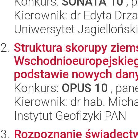
Konkurs:
SONATA 10
, 
Kierownik: dr Edyta Drz
Uniwersytet Jagielloński
Struktura skorupy ziems
Wschodnioeuropejskieg
podstawie nowych dany
Konkurs:
OPUS 10
, pan
Kierownik: dr hab. Mich
Instytut Geofizyki PAN
Rozpoznanie świadectw