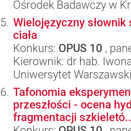
Ośrodek Badawczy w K
Wielojęzyczny słownik
ciała
Konkurs:
OPUS 10
, pan
Kierownik: dr hab. Iwon
Uniwersytet Warszawski,
Tafonomia eksperyment
przeszłości - ocena hyd
fragmentacji szkieletó..
Konkurs:
OPUS 10
, pan