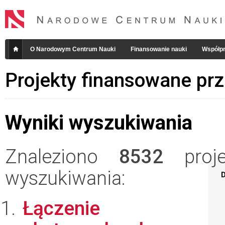
O Narodowym Centrum Nauki
Finansowanie nauki
Współpr
Projekty finansowane pr
Wyniki wyszukiwania
Znaleziono
8532
projek
wyszukiwania:
D
Łączenie