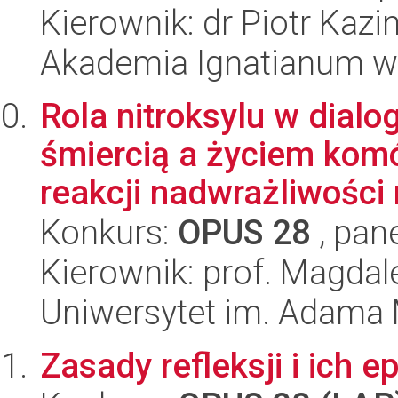
Kierownik: dr Piotr Kazi
Akademia Ignatianum w
Rola nitroksylu w dia
śmiercią a życiem komó
reakcji nadwrażliwości n
Konkurs:
OPUS 28
, pan
Kierownik: prof. Magda
Uniwersytet im. Adama 
Zasady refleksji i ich 