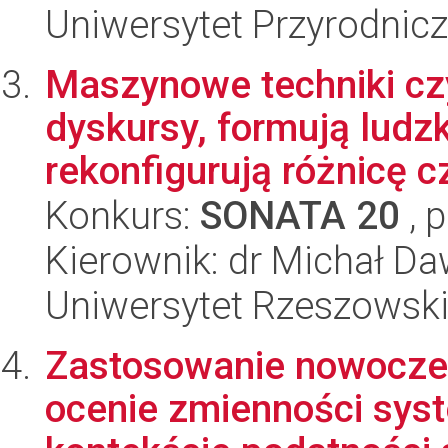
Uniwersytet Przyrodnic
Maszynowe techniki czyt
dyskursy, formują ludz
rekonfigurują różnicę cz
Konkurs:
SONATA 20
, 
Kierownik: dr Michał D
Uniwersytet Rzeszowsk
Zastosowanie nowoczes
ocenie zmienności sy