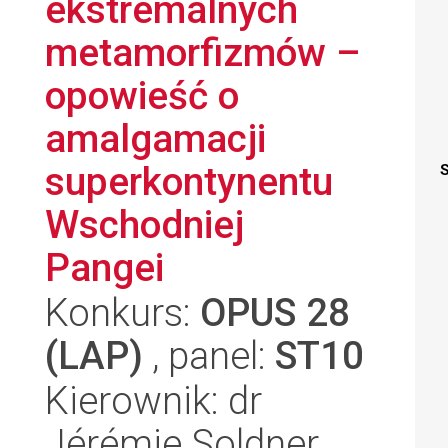
ekstremalnych
metamorfizmów –
opowieść o
amalgamacji
superkontynentu
S
Wschodniej
Pangei
Konkurs:
OPUS 28
(LAP)
, panel:
ST10
Kierownik: dr
Jérémie Soldner