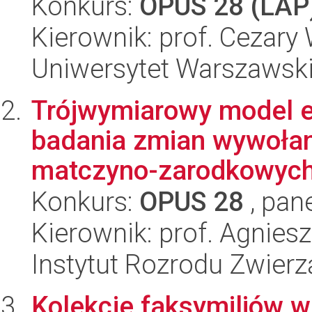
Konkurs:
OPUS 28 (LAP
Kierownik: prof. Cezary 
Uniwersytet Warszawsk
Trójwymiarowy model e
badania zmian wywołany
matczyno-zarodkowyc
Konkurs:
OPUS 28
, pan
Kierownik: prof. Agnies
Instytut Rozrodu Zwier
Kolekcje faksymiliów w 