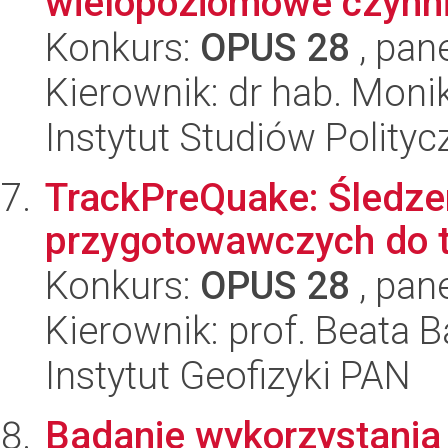
wielopoziomowe czynnik
Konkurs:
OPUS 28
, pan
Kierownik: dr hab. Mon
Instytut Studiów Polity
TrackPreQuake: Śledze
przygotowawczych do t
Konkurs:
OPUS 28
, pan
Kierownik: prof. Beata B
Instytut Geofizyki PAN
Badanie wykorzystania 