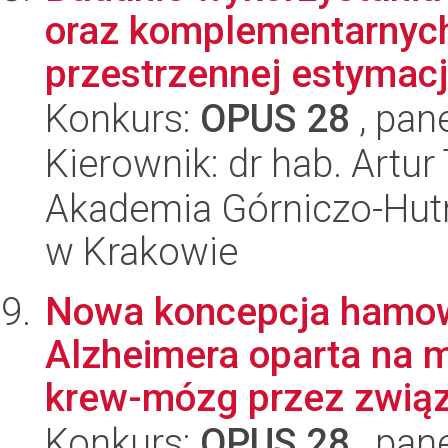
oraz komplementarnych
przestrzennej estymacji
Konkurs:
OPUS 28
, pan
Kierownik: dr hab. Artu
Akademia Górniczo-Hutn
w Krakowie
Nowa koncepcja hamow
Alzheimera oparta na m
krew-mózg przez związk
Konkurs:
OPUS 28
, pan