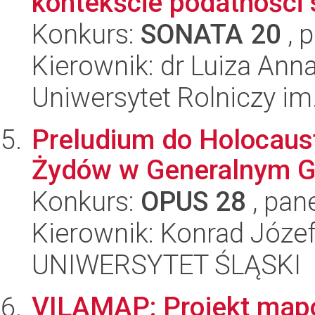
kontekście podatności s
Konkurs:
SONATA 20
, 
Kierownik: dr Luiza An
Uniwersytet Rolniczy im
Preludium do Holocaus
Żydów w Generalnym G
Konkurs:
OPUS 28
, pan
Kierownik: Konrad Józe
UNIWERSYTET ŚLĄSKI
VILAMAP: Projekt map