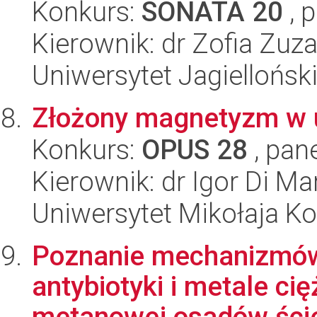
Konkurs:
SONATA 20
, 
Kierownik: dr Zofia Zu
Uniwersytet Jagiellońsk
Złożony magnetyzm w u
Konkurs:
OPUS 28
, pan
Kierownik: dr Igor Di Ma
Uniwersytet Mikołaja K
Poznanie mechanizmów 
antybiotyki i metale ci
metanowej osadów ście