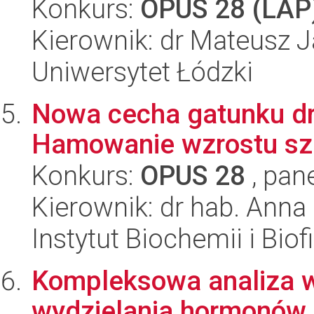
Konkurs:
OPUS 28 (LAP
Kierownik: dr Mateusz 
Uniwersytet Łódzki
Nowa cecha gatunku dr
Hamowanie wzrostu sze
Konkurs:
OPUS 28
, pan
Kierownik: dr hab. Anna
Instytut Biochemii i Biof
Kompleksowa analiza w
wydzielania hormonów o