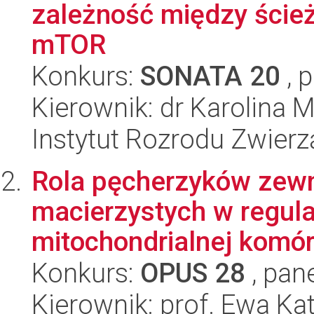
zależność między ście
mTOR
Konkurs:
SONATA 20
, 
Kierownik: dr Karolina
Instytut Rozrodu Zwier
Rola pęcherzyków zew
macierzystych w regula
mitochondrialnej komór
Konkurs:
OPUS 28
, pan
Kierownik: prof. Ewa K