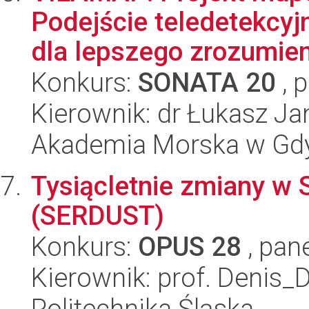
Podejście teledetekcyj
dla lepszego zrozumieni
Konkurs:
SONATA 20
, 
Kierownik: dr Łukasz J
Akademia Morska w Gd
Tysiącletnie zmiany w
(SERDUST)
Konkurs:
OPUS 28
, pan
Kierownik: prof. Denis_
Politechnika Śląska