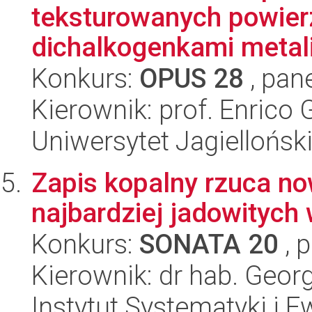
teksturowanych powier
dichalkogenkami metali
Konkurs:
OPUS 28
, pan
Kierownik: prof. Enrico
Uniwersytet Jagiellońsk
Zapis kopalny rzuca no
najbardziej jadowitych
Konkurs:
SONATA 20
, 
Kierownik: dr hab. Geor
Instytut Systematyki i E