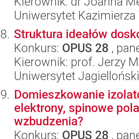
Kierownik: dr Joanna M
Uniwersytet Kazimierza
Struktura ideałów dosko
Konkurs:
OPUS 28
, pan
Kierownik: prof. Jerzy
Uniwersytet Jagiellońsk
Domieszkowanie izola
elektrony, spinowe po
wzbudzenia?
Konkurs:
OPUS 28
, pan