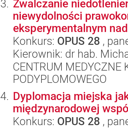
Zwalczanie niedotlenie
niewydolności prawok
eksperymentalnym nadc
Konkurs:
OPUS 28
, pan
Kierownik: dr hab. Mic
CENTRUM MEDYCZNE 
PODYPLOMOWEGO
Dyplomacja miejska jak
międzynarodowej współ
Konkurs:
OPUS 28
, pan