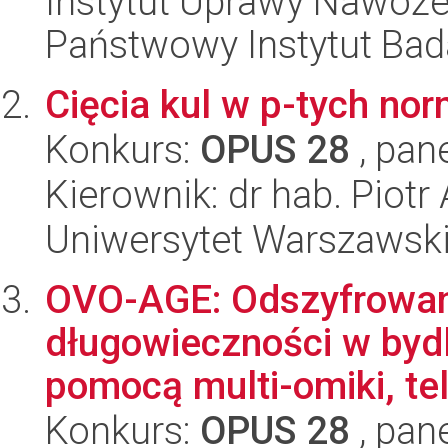
Instytut Uprawy Nawoże
Państwowy Instytut Ba
Cięcia kul w p-tych no
Konkurs:
OPUS 28
, pan
Kierownik: dr hab. Piotr
Uniwersytet Warszawsk
OVO-AGE: Odszyfrowani
długowieczności w bydl
pomocą multi-omiki, tel
Konkurs:
OPUS 28
, pan