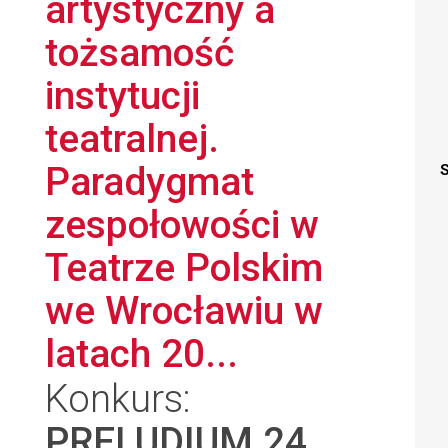
artystyczny a
tożsamość
instytucji
teatralnej.
Paradygmat
S
zespołowości w
Teatrze Polskim
we Wrocławiu w
latach 20...
Konkurs:
PRELUDIUM 24
,