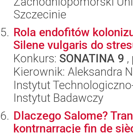
Zachodniopomorski Uni
Szczecinie
Rola endofitów koloniz
Silene vulgaris do stres
Konkurs:
SONATINA 9
,
Kierownik: Aleksandra N
Instytut Technologiczn
Instytut Badawczy
Dlaczego Salome? Trans
kontrnarracje fin de si