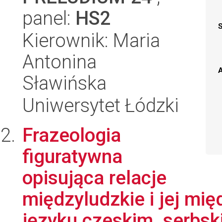
panel:
HS2
Kierownik: Maria
Antonina
A
Sławińska
Uniwersytet Łódzki
Frazeologia
figuratywna
opisująca relacje
międzyludzkie i jej mi
języku czeskim, serbski