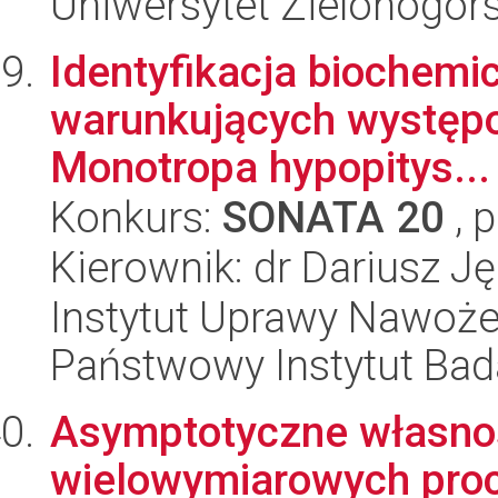
Uniwersytet Zielonogórs
Identyfikacja biochemi
warunkujących występow
Monotropa hypopitys...
Konkurs:
SONATA 20
, 
Kierownik: dr Dariusz Ję
Instytut Uprawy Nawoże
Państwowy Instytut Ba
Asymptotyczne własnoś
wielowymiarowych pro