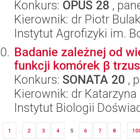
Konkurs:
OPUS 28
, pan
Kierownik: dr Piotr Bula
Instytut Agrofizyki im.
Badanie zależnej od wie
funkcji komórek β trzu
Konkurs:
SONATA 20
, 
Kierownik: dr Katarzyna
Instytut Biologii Doświ
1
2
3
4
6
7
8
10
...
5
...