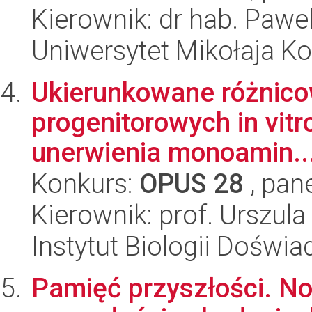
Kierownik: dr hab. Pawe
Uniwersytet Mikołaja K
Ukierunkowane różnico
progenitorowych in vitr
unerwienia monoamin..
Konkurs:
OPUS 28
, pan
Kierownik: prof. Urszul
Instytut Biologii Doświ
Pamięć przyszłości. N