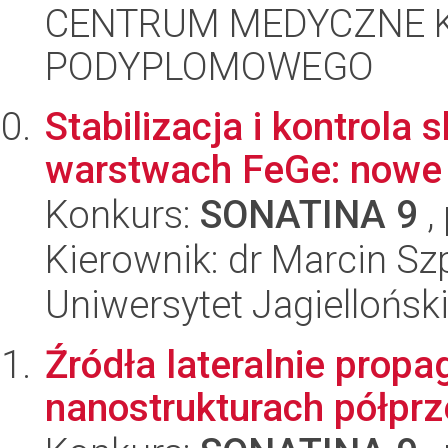
CENTRUM MEDYCZNE 
PODYPLOMOWEGO
Stabilizacja i kontrola
warstwach FeGe: nowe m
Konkurs:
SONATINA 9
,
Kierownik: dr Marcin S
Uniwersytet Jagiellońsk
Źródła lateralnie prop
nanostrukturach półpr