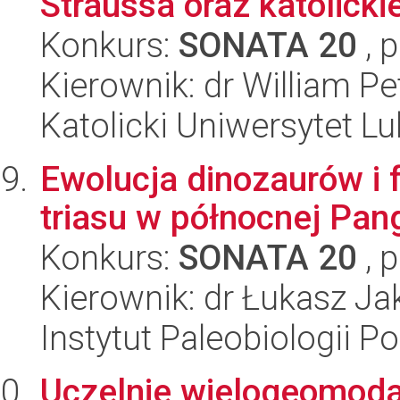
Straussa oraz katolicki
Konkurs:
SONATA 20
, 
Kierownik: dr William P
Katolicki Uniwersytet Lu
Ewolucja dinozaurów i
triasu w północnej Pan
Konkurs:
SONATA 20
, 
Kierownik: dr Łukasz Ja
Instytut Paleobiologii P
Uczelnie wielogeomodal