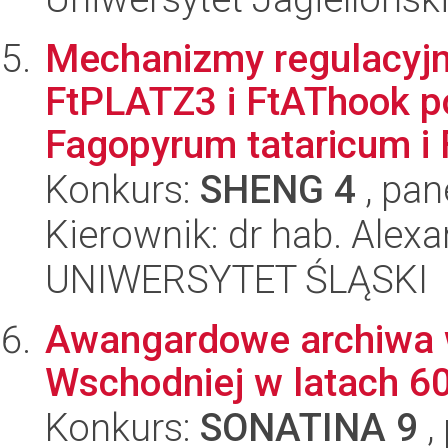
Mechanizmy regulacyjn
FtPLATZ3 i FtAThook p
Fagopyrum tataricum i 
Konkurs:
SHENG 4
, pan
Kierownik: dr hab. Alexa
UNIWERSYTET ŚLĄSKI
Awangardowe archiwa 
Wschodniej w latach 60
Konkurs:
SONATINA 9
,