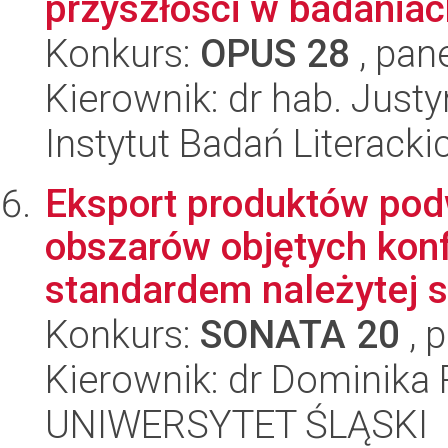
przyszłości w badania
Konkurs:
OPUS 28
, pan
Kierownik: dr hab. Jus
Instytut Badań Literack
Eksport produktów pod
obszarów objętych kon
standardem należytej st
Konkurs:
SONATA 20
, 
Kierownik: dr Dominika
UNIWERSYTET ŚLĄSKI