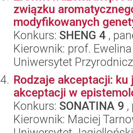
związku aromatycznego
modyfikowanych genety
Konkurs:
SHENG 4
, pan
Kierownik: prof. Ewelina
Uniwersytet Przyrodnic
Rodzaje akceptacji: ku
akceptacji w epistemolog
Konkurs:
SONATINA 9
,
Kierownik: Maciej Tarn
Uniwersytet Jagiellońsk