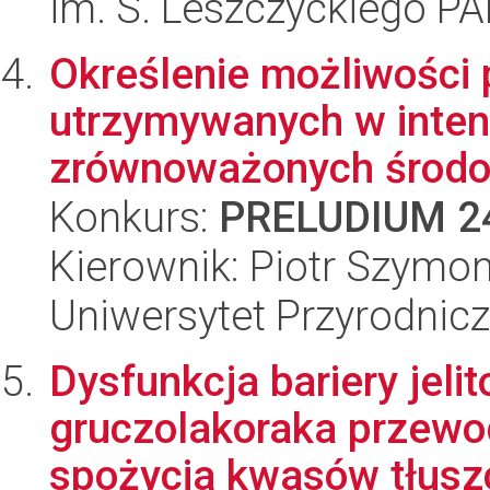
im. S. Leszczyckiego P
Określenie możliwości
utrzymywanych w inten
zrównoważonych środow
Konkurs:
PRELUDIUM 2
Kierownik: Piotr Szym
Uniwersytet Przyrodnic
Dysfunkcja bariery jeli
gruczolakoraka przewo
spożycia kwasów tłusz