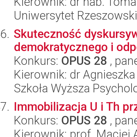
Kierownik: dr hab. Tom
Uniwersytet Rzeszowsk
Skuteczność dyskursywn
demokratycznego i odp
Konkurs:
OPUS 28
, pan
Kierownik: dr Agnieszk
Szkoła Wyższa Psycholo
Immobilizacja U i Th p
Konkurs:
OPUS 28
, pan
Kierownik: prof. Maciej