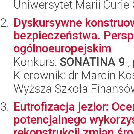
Uniwersytet Marii Curie
Dyskursywne konstruowa
bezpieczeństwa. Persp
ogólnoeuropejskim
Konkurs:
SONATINA 9
,
Kierownik: dr Marcin K
Wyższa Szkoła Finansó
Eutrofizacja jezior: Oc
potencjalnego wykorzy
rekonstrukcji zmian śro