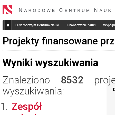
O Narodowym Centrum Nauki
Finansowanie nauki
Współpr
Projekty finansowane pr
Wyniki wyszukiwania
Znaleziono
8532
projek
wyszukiwania:
D
Zespół