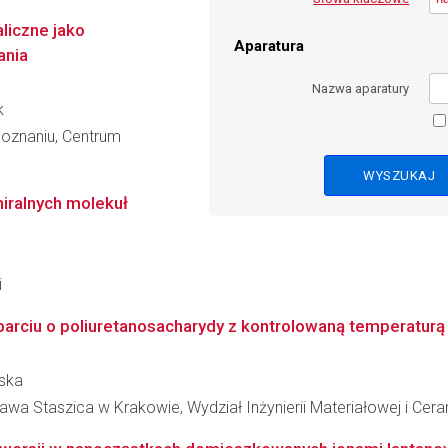
liczne jako
Aparatura
ania
Nazwa aparatury
k
oznaniu, Centrum
hiralnych molekuł
i
arciu o poliuretanosacharydy z kontrolowaną temperaturą
wska
wa Staszica w Krakowie, Wydział Inżynierii Materiałowej i Cera