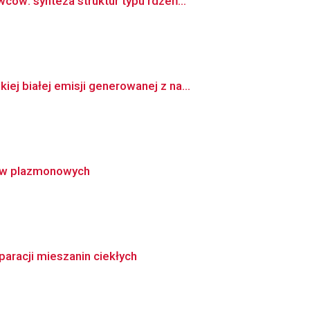
ów: synteza struktur typu rdzeń...
 białej emisji generowanej z na...
adów plazmonowych
aracji mieszanin ciekłych