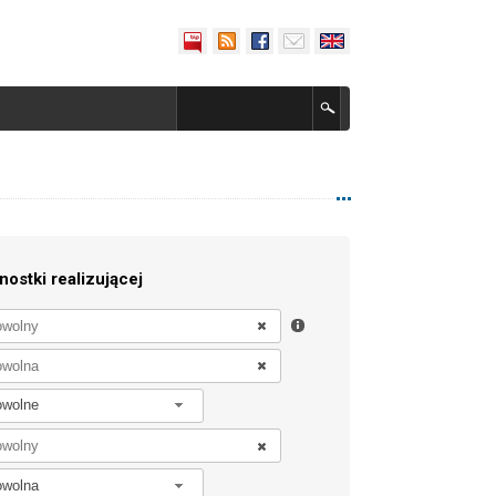
nostki realizującej
owolne
owolna