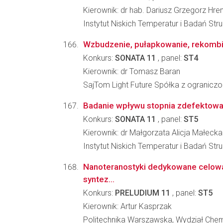
Kierownik: dr hab. Dariusz Grzegorz Hre
Instytut Niskich Temperatur i Badań St
Wzbudzenie, pułapkowanie, rekombina
Konkurs:
SONATA 11
, panel:
ST4
Kierownik: dr Tomasz Baran
SajTom Light Future Spółka z ogranicz
Badanie wpływu stopnia zdefektowan
Konkurs:
SONATA 11
, panel:
ST5
Kierownik: dr Małgorzata Alicja Małecka
Instytut Niskich Temperatur i Badań St
Nanoteranostyki dedykowane celow
syntez...
Konkurs:
PRELUDIUM 11
, panel:
ST5
Kierownik: Artur Kasprzak
Politechnika Warszawska, Wydział Che