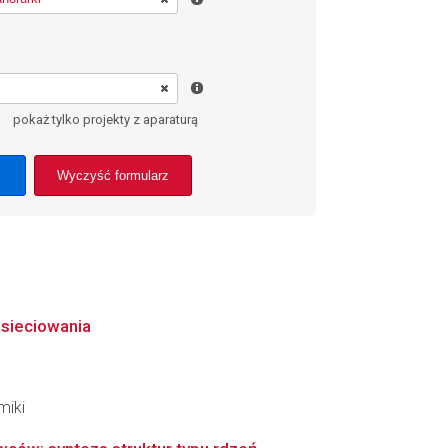
pokaż tylko projekty z aparaturą
Wyczyść formularz
 sieciowania
miki