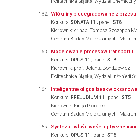
Politechnika Śląska, Wydział Chemiczny
Włókniny biodegradowalne z przestrz
Konkurs:
SONATA 11
, panel:
ST8
Kierownik: dr hab. Tomasz Szczepan M
Centrum Badań Molekularnych i Makro
Modelowanie procesów transportu i 
Konkurs:
OPUS 11
, panel:
ST8
Kierownik: prof. Jolanta Bohdziewicz
Politechnika Śląska, Wydział Inżynierii 
Inteligentne oligosilseskwioksanow
Konkurs:
PRELUDIUM 11
, panel:
ST5
Kierownik: Kinga Piórecka
Centrum Badań Molekularnych i Makro
Synteza i właściwości optyczne nan
Konkurs:
OPUS 11
, panel:
ST5