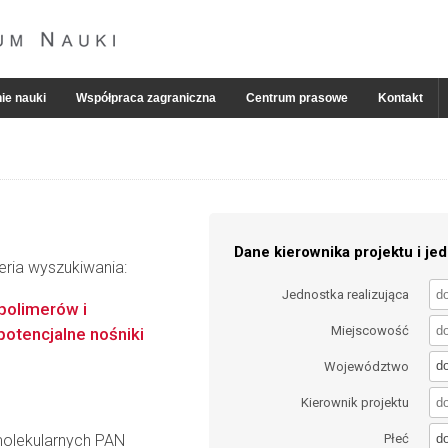
ie nauki
Współpraca zagraniczna
Centrum prasowe
Kontakt
Dane kierownika projektu i jed
eria wyszukiwania:
Jednostka realizująca
opolimerów i
Miejscowość
otencjalne nośniki
d
Województwo
Kierownik projektu
d
molekularnych PAN
Płeć