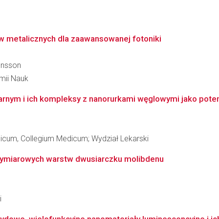
w metalicznych dla zaawansowanej fotoniki
önsson
emii Nauk
rnym i ich kompleksy z nanorurkami węglowymi jako potenc
dicum, Collegium Medicum; Wydział Lekarski
wymiarowych warstw dwusiarczku molibdenu
i