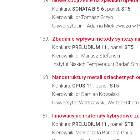
Nowe spojrzenie na zjawisko up-kon
Konkurs:
SONATA BIS 6
, panel:
ST5
Kierownik: dr Tomasz Grzyb
Uniwersytet im. Adama Mickiewicza w P
Zbadanie wpływu metody syntezy na 
Konkurs:
PRELUDIUM 11
, panel:
ST5
Kierownik: dr Mariusz Stefański
Instytut Niskich Temperatur i Badań St
Nanostruktury metali szlachetnych o
Konkurs:
OPUS 11
, panel:
ST5
Kierownik: dr Damian Kowalski
Uniwersytet Warszawski, Wydział Chemi
Innowacyjne materiały hybrydowe za
Konkurs:
PRELUDIUM 11
, panel:
ST8
Kierownik: Małgorzata Barbara Gnus