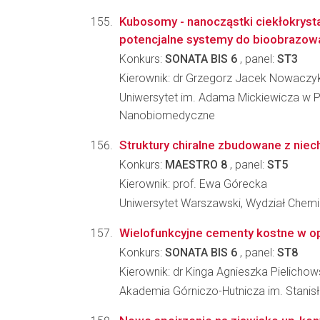
Kubosomy - nanocząstki ciekłokrysta
potencjalne systemy do bioobrazow
Konkurs:
SONATA BIS 6
, panel:
ST3
Kierownik: dr Grzegorz Jacek Nowaczy
Uniwersytet im. Adama Mickiewicza w P
Nanobiomedyczne
Struktury chiralne zbudowane z niec
Konkurs:
MAESTRO 8
, panel:
ST5
Kierownik: prof. Ewa Górecka
Uniwersytet Warszawski, Wydział Chemi
Wielofunkcyjne cementy kostne w op
Konkurs:
SONATA BIS 6
, panel:
ST8
Kierownik: dr Kinga Agnieszka Pielicho
Akademia Górniczo-Hutnicza im. Stanisła