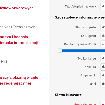
d
Tytuł/stopień naukowy
zeciwnowotworowych
Szczegółowe informacje o pro
słych i Technicznych
d
Status projektu
ID projektu
nteza i badania
ierunku immobilizacji
Kwota przyznana (PLN)
d
Typ konkursu
cenis
d
Konkurs
i
d
Grupa nauk
racy z plazmą w celu
e regeneracyjnej
d
Panel
Słowa kluczowe
Słowa kluczowe