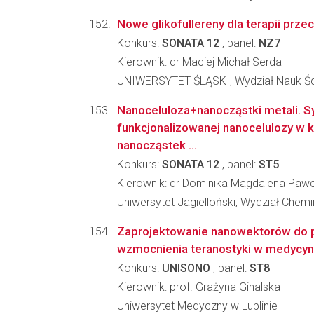
Nowe glikofullereny dla terapii pr
Konkurs:
SONATA 12
, panel:
NZ7
Kierownik: dr Maciej Michał Serda
UNIWERSYTET ŚLĄSKI, Wydział Nauk Ści
Nanoceluloza+nanocząstki metali. Sy
funkcjonalizowanej nanocelulozy w k
nanocząstek ...
Konkurs:
SONATA 12
, panel:
ST5
Kierownik: dr Dominika Magdalena Paw
Uniwersytet Jagielloński, Wydział Chemi
Zaprojektowanie nanowektorów do p
wzmocnienia teranostyki w medycyni
Konkurs:
UNISONO
, panel:
ST8
Kierownik: prof. Grażyna Ginalska
Uniwersytet Medyczny w Lublinie