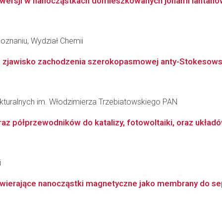
wersji w nanocząstkach domieszkowanych jonami lantanowc
oznaniu, Wydział Chemii
zjawisko zachodzenia szerokopasmowej anty-Stokesowskiej
rukturalnych im. Włodzimierza Trzebiatowskiego PAN
raz półprzewodników do katalizy, fotowoltaiki, oraz ukł
i
wierające nanocząstki magnetyczne jako membrany do sep