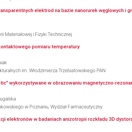
nsparentnych elektrod na bazie nanorurek węglowych i g
ii Materiałowej i Fizyki Technicznej
zkontaktowego pomiaru temperatury
niak
rukturalnych im. Włodzimierza Trzebiatowskiego PAN
stic" wykorzystywane w obrazowaniu magnetyczno-rezonan
rugalska
inkowskiego w Poznaniu, Wydział Farmaceutyczny
 elektronów w badaniach anizotropii rozkładu 3D dystorsji s