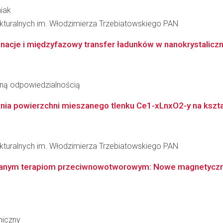
niak
rukturalnych im. Włodzimierza Trzebiatowskiego PAN
cje i międzyfazowy transfer ładunków w nanokrystalicznyc
oną odpowiedzialnością
ia powierzchni mieszanego tlenku Ce1-xLnxO2-y na kształt
rukturalnych im. Włodzimierza Trzebiatowskiego PAN
anym terapiom przeciwnowotworowym: Nowe magnetyczne
miczny