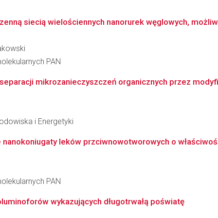
enną siecią wielościennych nanorurek węglowych, możliwoś
akowski
molekularnych PAN
separacji mikrozanieczyszczeń organicznych przez modyfik
Środowiska i Energetyki
e nanokoniugaty leków przciwnowotworowych o właściwośc
molekularnych PAN
oluminoforów wykazujących długotrwałą poświatę