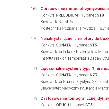
Opracowanie metod otrzymywania tra
Konkurs:
PRELUDIUM 11
, panel:
ST8
Kierownik: Karol Rytel
Politechnika Poznańska, Wydział Inżynier
Nanakrystaliczne luminofory do be
Konkurs:
SONATA 11
, panel:
ST5
Kierownik: dr Łukasz Przemysław Marci
Instytut Niskich Temperatur i Badań St
Liposomalne systemy typu "therano
Konkurs:
SONATA 11
, panel:
NZ7
Kierownik: dr Paulina Krystyna Skupin-M
Uniwersytet Medyczny im. Karola Marc
Zastosowanie tomograficznej dyfrakcji
Konkurs:
OPUS 11
, panel:
ST5