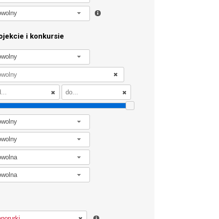
owolny
jekcie i konkursie
owolny
owolny
owolny
owolna
owolna