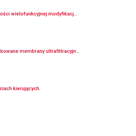
ci wielofunkcyjnej modyfikacj...
owane membrany ultrafiltracyjn...
iach kierujących.