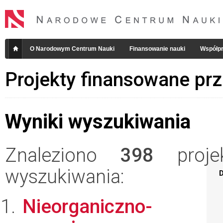
O Narodowym Centrum Nauki
Finansowanie nauki
Współpr
Projekty finansowane pr
Wyniki wyszukiwania
Znaleziono
398
projek
wyszukiwania:
D
Nieorganiczno-