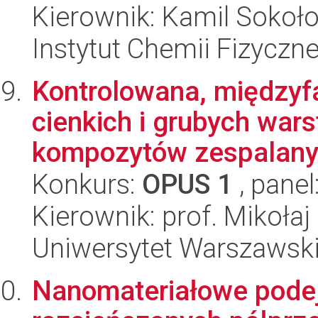
Kierownik: Kamil Sokoł
Instytut Chemii Fizyczn
Kontrolowana, międzyf
cienkich i grubych war
kompozytów zespalanyc
Konkurs:
OPUS 1
, panel
Kierownik: prof. Mikoła
Uniwersytet Warszawski
Nanomateriałowe podejśc