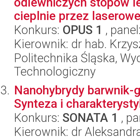
odlewniczych stopów l
cieplnie przez laserowe 
Konkurs:
OPUS 1
, panel
Kierownik: dr hab. Krzy
Politechnika Śląska, Wy
Technologiczny
Nanohybrydy barwnik-gr
Synteza i charakteryst
Konkurs:
SONATA 1
, pa
Kierownik: dr Aleksandra