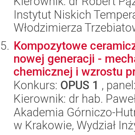
Kierownik: dr Robert Pą
Instytut Niskich Tempera
Włodzimierza Trzebiat
Kompozytowe ceramicz
nowej generacji - mec
chemicznej i wzrostu p
Konkurs:
OPUS 1
, panel
Kierownik: dr hab. Pawe
Akademia Górniczo-Hutn
w Krakowie, Wydział Inży