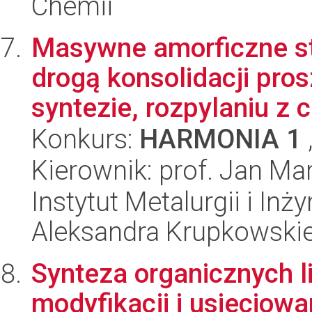
Chemii
Masywne amorficzne s
drogą konsolidacji pr
syntezie, rozpylaniu z c
Konkurs:
HARMONIA 1
Kierownik: prof. Jan Ma
Instytut Metalurgii i Inż
Aleksandra Krupkowski
Synteza organicznych 
modyfikacji i usieciowa