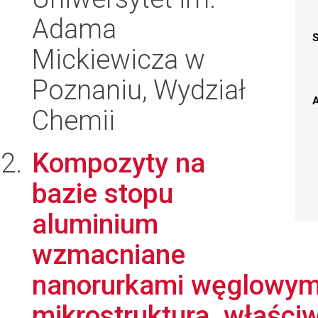
Adama
Mickiewicza w
Poznaniu, Wydział
A
Chemii
Kompozyty na
bazie stopu
aluminium
wzmacniane
nanorurkami węglowymi
mikrostruktura, właści