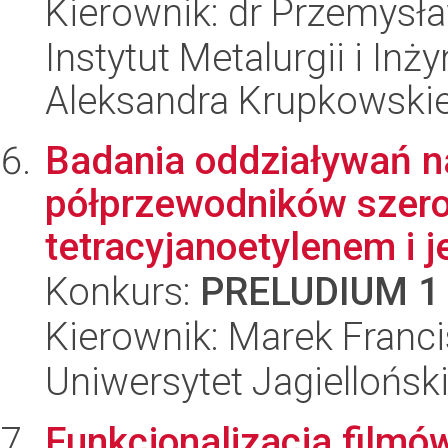
Kierownik: dr Przemysł
Instytut Metalurgii i Inż
Aleksandra Krupkowski
Badania oddziaływań n
półprzewodników szer
tetracyjanoetylenem i 
Konkurs:
PRELUDIUM 1
Kierownik: Marek Franc
Uniwersytet Jagiellońsk
Funkcjonalizacja filmó