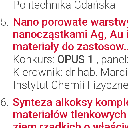
Politechnika Gdańska
Nano porowate warstwy 
nanocząstkami Ag, Au i
materiały do zastosow..
Konkurs:
OPUS 1
, panel
Kierownik: dr hab. Marci
Instytut Chemii Fizyczn
Synteza alkoksy kompl
materiałów tlenkowyc
ziem rzadkich o właściw