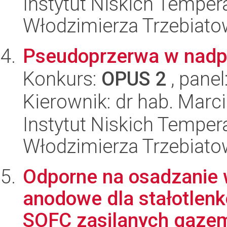
Instytut Niskich Tempera
Włodzimierza Trzebiat
Pseudoprzerwa w nadp
Konkurs:
OPUS 2
, panel
Kierownik: dr hab. Marc
Instytut Niskich Tempera
Włodzimierza Trzebiat
Odporne na osadzanie w
anodowe dla stałotlen
SOFC zasilanych gazem