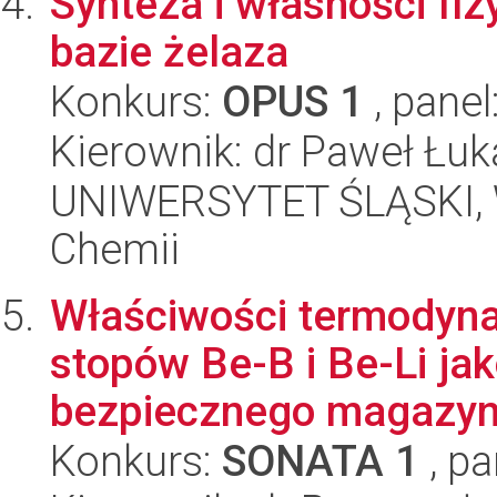
Synteza i własności f
bazie żelaza
Konkurs:
OPUS 1
, panel
Kierownik: dr Paweł Łuk
UNIWERSYTET ŚLĄSKI, Wy
Chemii
Właściwości termodyna
stopów Be-B i Be-Li ja
bezpiecznego magazyn
Konkurs:
SONATA 1
, pa