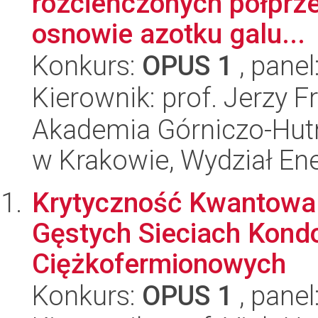
rozcieńczonych półpr
osnowie azotku galu...
Konkurs:
OPUS 1
, panel
Kierownik: prof. Jerzy F
Akademia Górniczo-Hutn
w Krakowie, Wydział Ener
Krytyczność Kwantowa
Gęstych Sieciach Kond
Ciężkofermionowych
Konkurs:
OPUS 1
, panel