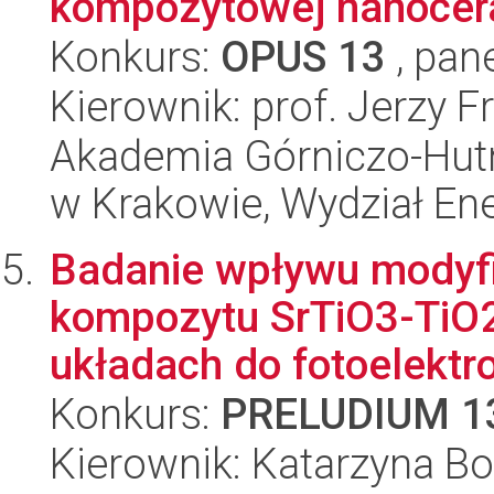
kompozytowej nanocera
Konkurs:
OPUS 13
, pan
Kierownik: prof. Jerzy F
Akademia Górniczo-Hutn
w Krakowie, Wydział Ener
Badanie wpływu modyfi
kompozytu SrTiO3-TiO2
układach do fotoelektr
Konkurs:
PRELUDIUM 1
Kierownik: Katarzyna B