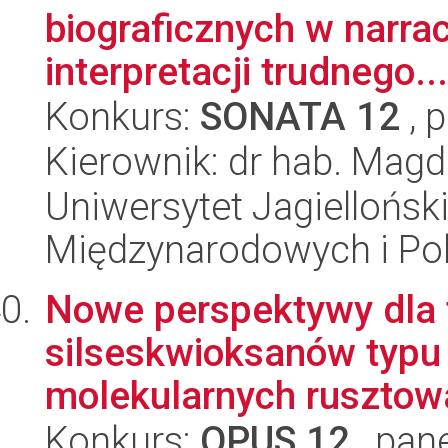
biograficznych w narra
interpretacji trudnego...
Konkurs:
SONATA 12
, 
Kierownik: dr hab. Mag
Uniwersytet Jagiellońsk
Międzynarodowych i Pol
Nowe perspektywy dla 
silseskwioksanów typu
molekularnych rusztowa
Konkurs:
OPUS 12
, pan