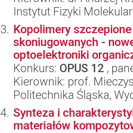
Instytut Fizyki Molekula
Kopolimery szczepione
skoniugowanych - nowe 
optoelektroniki organicz
Konkurs:
OPUS 12
, pan
Kierownik: prof. Miecz
Politechnika Śląska, Wy
Synteza i charakteryst
materiałów kompozytow