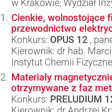
w Krakowie, Wydział Inży
Cienkie, wolnostojące 
przewodnictwo elektry
Konkurs:
OPUS 12
, pan
Kierownik: dr hab. Marc
Instytut Chemii Fizyczn
Materiały magnetyczni
otrzymywane z faz meta
Konkurs:
PRELUDIUM 1
Kierownik: dr Andrzej K