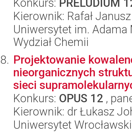
Konkurs:
PRELUDIUM 1
Kierownik: Rafał Janus
Uniwersytet im. Adama 
Wydział Chemii
Projektowanie kowalen
nieorganicznych strukt
sieci supramolekularnyc
Konkurs:
OPUS 12
, pan
Kierownik: dr Łukasz Jo
Uniwersytet Wrocławski