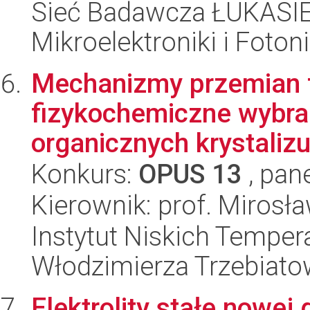
Sieć Badawcza ŁUKASIEW
Mikroelektroniki i Fotoni
Mechanizmy przemian f
fizykochemiczne wybra
organicznych krystalizu
Konkurs:
OPUS 13
, pan
Kierownik: prof. Miros
Instytut Niskich Tempera
Włodzimierza Trzebiat
Elektrolity stałe nowej