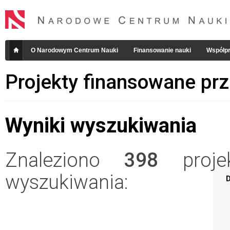
O Narodowym Centrum Nauki
Finansowanie nauki
Współpr
Projekty finansowane pr
Wyniki wyszukiwania
Znaleziono
398
projek
wyszukiwania:
D