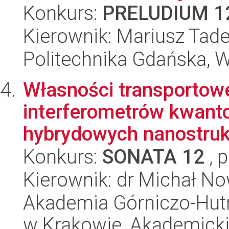
Konkurs:
PRELUDIUM 1
Kierownik: Mariusz Tad
Politechnika Gdańska, 
Własności transportow
interferometrów kwant
hybrydowych nanostrukt
Konkurs:
SONATA 12
, 
Kierownik: dr Michał N
Akademia Górniczo-Hutn
w Krakowie, Akademicki