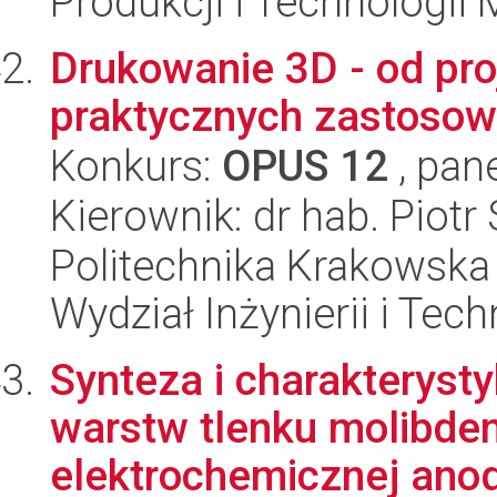
Produkcji i Technologii
Drukowanie 3D - od pro
praktycznych zastosow
Konkurs:
OPUS 12
, pan
Kierownik: dr hab. Piot
Politechnika Krakowska 
Wydział Inżynierii i Tec
Synteza i charakteryst
warstw tlenku molibde
elektrochemicznej anod