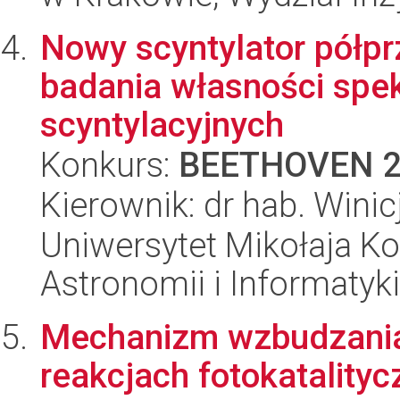
Nowy scyntylator półp
badania własności spe
scyntylacyjnych
Konkurs:
BEETHOVEN 
Kierownik: dr hab. Wini
Uniwersytet Mikołaja Kop
Astronomii i Informatyk
Mechanizm wzbudzania
reakcjach fotokatality