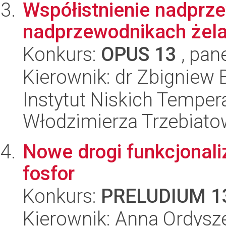
Współistnienie nadprz
nadprzewodnikach żela
Konkurs:
OPUS 13
, pan
Kierownik: dr Zbigniew
Instytut Niskich Tempera
Włodzimierza Trzebiat
Nowe drogi funkcjonali
fosfor
Konkurs:
PRELUDIUM 1
Kierownik: Anna Ordys