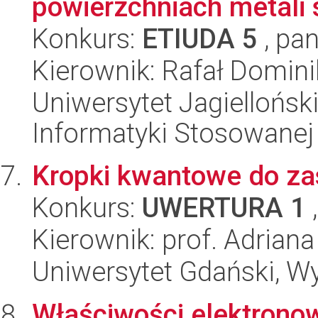
powierzchniach metali s
Konkurs:
ETIUDA 5
, pan
Kierownik: Rafał Domin
Uniwersytet Jagielloński
Informatyki Stosowanej
Kropki kwantowe do z
Konkurs:
UWERTURA 1
,
Kierownik: prof. Adrian
Uniwersytet Gdański, W
Właściwości elektronow