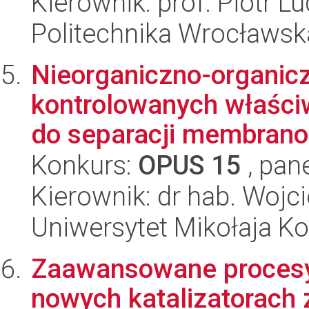
Kierownik: prof. Piotr L
Politechnika Wrocławsk
Nieorganiczno-organic
kontrolowanych właści
do separacji membrano
Konkurs:
OPUS 15
, pan
Kierownik: dr hab. Wojc
Uniwersytet Mikołaja Ko
Zaawansowane procesy 
nowych katalizatorach