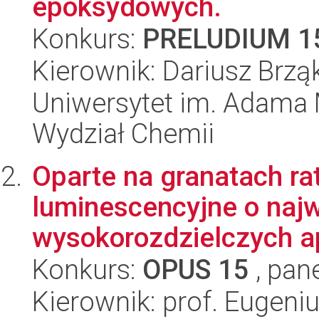
epoksydowych.
Konkurs:
PRELUDIUM 1
Kierownik: Dariusz Brząk
Uniwersytet im. Adama 
Wydział Chemii
Oparte na granatach r
luminescencyjne o naj
wysokorozdzielczych ap
Konkurs:
OPUS 15
, pan
Kierownik: prof. Eugeni