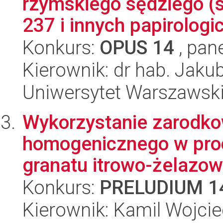
rzymskiego sędziego (s
237 i innych papirologic
Konkurs:
OPUS 14
, pan
Kierownik: dr hab. Jaku
Uniwersytet Warszawski,
Wykorzystanie zarodkow
homogenicznego w proc
granatu itrowo-żelazo
Konkurs:
PRELUDIUM 1
Kierownik: Kamil Wojci