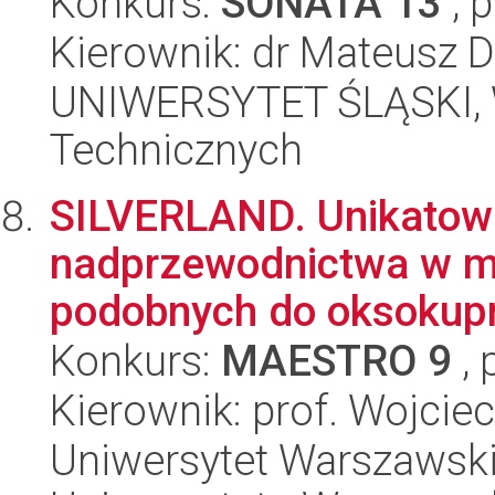
Konkurs:
SONATA 13
, 
Kierownik: dr Mateusz D
UNIWERSYTET ŚLĄSKI, W
Technicznych
SILVERLAND. Unikatowa
nadprzewodnictwa w ma
podobnych do oksokupr
Konkurs:
MAESTRO 9
, 
Kierownik: prof. Wojcie
Uniwersytet Warszawski