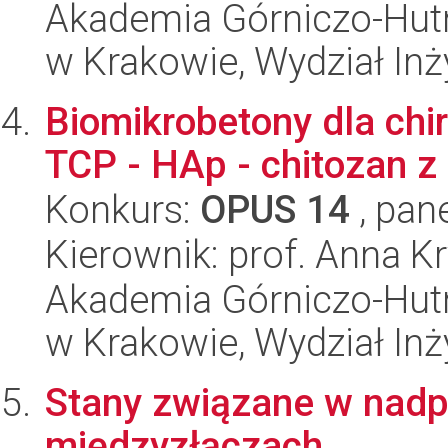
Akademia Górniczo-Hutn
w Krakowie, Wydział Inży
Biomikrobetony dla chir
TCP - HAp - chitozan 
Konkurs:
OPUS 14
, pan
Kierownik: prof. Anna K
Akademia Górniczo-Hutn
w Krakowie, Wydział Inży
Stany związane w nadp
międzyzłączach