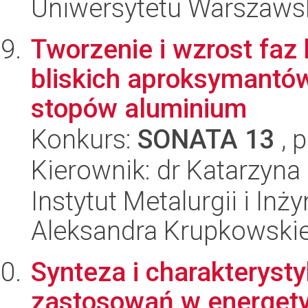
Uniwersytetu Warszaws
Tworzenie i wzrost faz 
bliskich aproksymantó
stopów aluminium
Konkurs:
SONATA 13
, 
Kierownik: dr Katarzyna
Instytut Metalurgii i Inż
Aleksandra Krupkowski
Synteza i charakteryst
zastosowań w energet