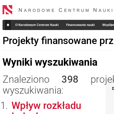
O Narodowym Centrum Nauki
Finansowanie nauki
Współpr
Projekty finansowane pr
Wyniki wyszukiwania
Znaleziono
398
projek
wyszukiwania:
D
Wpływ rozkładu