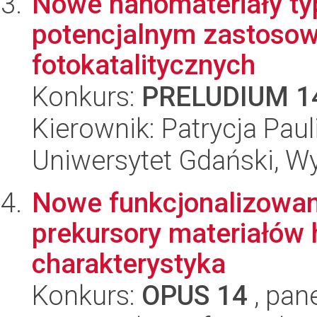
Nowe nanomateriały t
potencjalnym zastosow
fotokatalitycznych
Konkurs:
PRELUDIUM 1
Kierownik: Patrycja Paul
Uniwersytet Gdański, W
Nowe funkcjonalizowan
prekursory materiałów 
charakterystyka
Konkurs:
OPUS 14
, pan