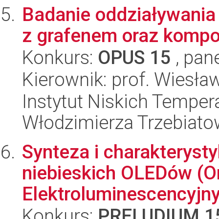
Badanie oddziaływania
z grafenem oraz komp
Konkurs:
OPUS 15
, pan
Kierownik: prof. Wiesła
Instytut Niskich Tempera
Włodzimierza Trzebiat
Synteza i charakteryst
niebieskich OLEDów (O
Elektroluminescencyjn
Konkurs:
PRELUDIUM 1