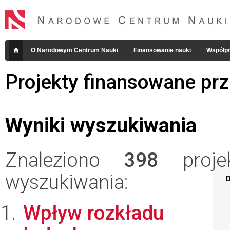
O Narodowym Centrum Nauki
Finansowanie nauki
Współpr
Projekty finansowane pr
Wyniki wyszukiwania
Znaleziono
398
projek
wyszukiwania:
D
Wpływ rozkładu