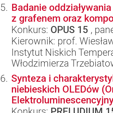
Badanie oddziaływania
z grafenem oraz komp
Konkurs:
OPUS 15
, pan
Kierownik: prof. Wiesła
Instytut Niskich Tempera
Włodzimierza Trzebiat
Synteza i charakteryst
niebieskich OLEDów (O
Elektroluminescencyjn
Konkurs:
PRELUDIUM 1