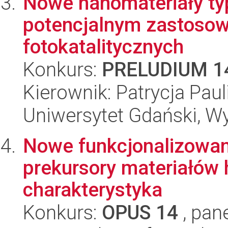
Nowe nanomateriały t
potencjalnym zastosow
fotokatalitycznych
Konkurs:
PRELUDIUM 1
Kierownik: Patrycja Paul
Uniwersytet Gdański, W
Nowe funkcjonalizowan
prekursory materiałów 
charakterystyka
Konkurs:
OPUS 14
, pan