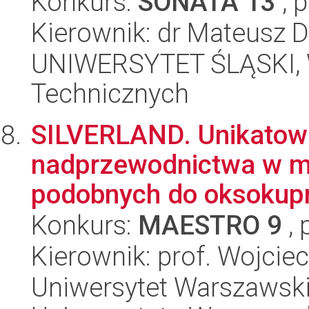
Konkurs:
SONATA 13
, 
Kierownik: dr Mateusz D
UNIWERSYTET ŚLĄSKI, W
Technicznych
SILVERLAND. Unikatowa
nadprzewodnictwa w ma
podobnych do oksokupr
Konkurs:
MAESTRO 9
, 
Kierownik: prof. Wojcie
Uniwersytet Warszawski