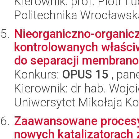
Kierownik: prof. Piotr L
Politechnika Wrocławsk
Nieorganiczno-organic
kontrolowanych właści
do separacji membrano
Konkurs:
OPUS 15
, pan
Kierownik: dr hab. Wojc
Uniwersytet Mikołaja Ko
Zaawansowane procesy 
nowych katalizatorach