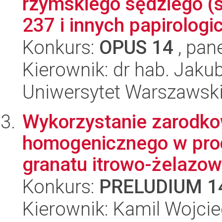
rzymskiego sędziego (s
237 i innych papirologic
Konkurs:
OPUS 14
, pan
Kierownik: dr hab. Jaku
Uniwersytet Warszawski,
Wykorzystanie zarodkow
homogenicznego w proc
granatu itrowo-żelazo
Konkurs:
PRELUDIUM 1
Kierownik: Kamil Wojci