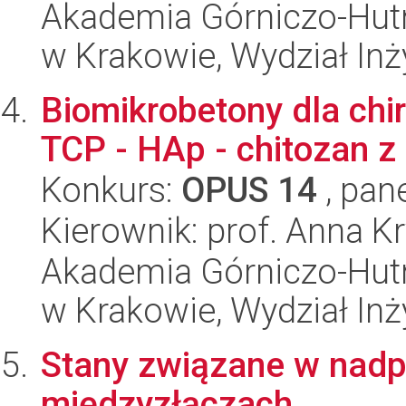
Akademia Górniczo-Hutn
w Krakowie, Wydział Inży
Biomikrobetony dla chir
TCP - HAp - chitozan 
Konkurs:
OPUS 14
, pan
Kierownik: prof. Anna K
Akademia Górniczo-Hutn
w Krakowie, Wydział Inży
Stany związane w nadp
międzyzłączach