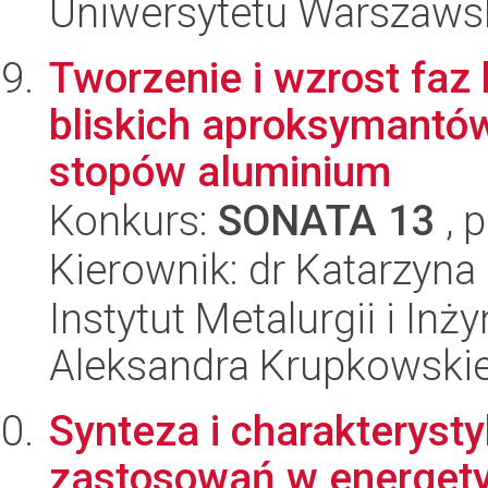
Uniwersytetu Warszaws
Tworzenie i wzrost faz 
bliskich aproksymantó
stopów aluminium
Konkurs:
SONATA 13
, 
Kierownik: dr Katarzyna
Instytut Metalurgii i Inż
Aleksandra Krupkowski
Synteza i charakteryst
zastosowań w energet