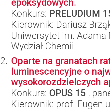
epoksydowych.
Konkurs:
PRELUDIUM 1
Kierownik: Dariusz Brząk
Uniwersytet im. Adama 
Wydział Chemii
Oparte na granatach r
luminescencyjne o naj
wysokorozdzielczych ap
Konkurs:
OPUS 15
, pan
Kierownik: prof. Eugeni