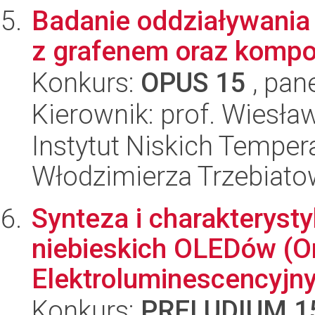
Badanie oddziaływania
z grafenem oraz komp
Konkurs:
OPUS 15
, pan
Kierownik: prof. Wiesła
Instytut Niskich Tempera
Włodzimierza Trzebiat
Synteza i charakteryst
niebieskich OLEDów (O
Elektroluminescencyjn
Konkurs:
PRELUDIUM 1