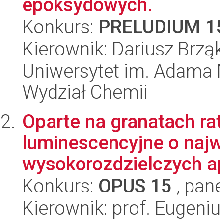
epoksydowych.
Konkurs:
PRELUDIUM 1
Kierownik: Dariusz Brząk
Uniwersytet im. Adama 
Wydział Chemii
Oparte na granatach r
luminescencyjne o naj
wysokorozdzielczych ap
Konkurs:
OPUS 15
, pan
Kierownik: prof. Eugeni