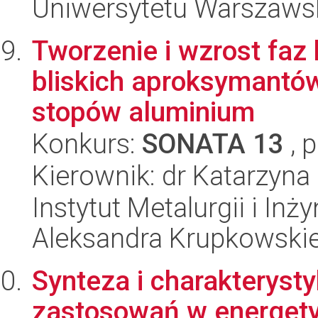
Uniwersytetu Warszaws
Tworzenie i wzrost faz 
bliskich aproksymantó
stopów aluminium
Konkurs:
SONATA 13
, 
Kierownik: dr Katarzyna
Instytut Metalurgii i Inż
Aleksandra Krupkowski
Synteza i charakteryst
zastosowań w energet