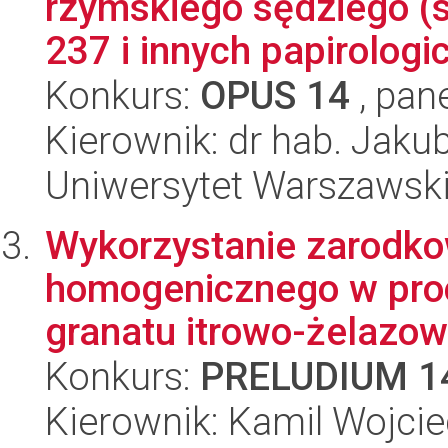
rzymskiego sędziego (s
237 i innych papirologic
Konkurs:
OPUS 14
, pan
Kierownik: dr hab. Jaku
Uniwersytet Warszawski,
Wykorzystanie zarodkow
homogenicznego w proc
granatu itrowo-żelazo
Konkurs:
PRELUDIUM 1
Kierownik: Kamil Wojci