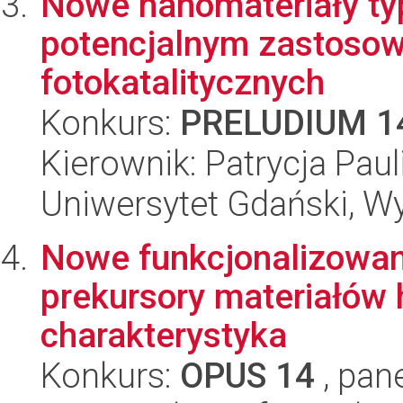
Nowe nanomateriały t
potencjalnym zastosow
fotokatalitycznych
Konkurs:
PRELUDIUM 1
Kierownik: Patrycja Paul
Uniwersytet Gdański, W
Nowe funkcjonalizowan
prekursory materiałów 
charakterystyka
Konkurs:
OPUS 14
, pan