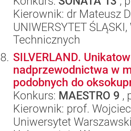
Konkurs:
SONATA 13
, 
Kierownik: dr Mateusz D
UNIWERSYTET ŚLĄSKI, W
Technicznych
SILVERLAND. Unikatowa
nadprzewodnictwa w ma
podobnych do oksokupr
Konkurs:
MAESTRO 9
, 
Kierownik: prof. Wojcie
Uniwersytet Warszawski