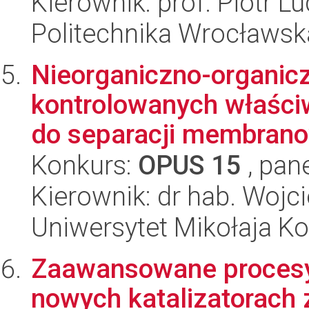
Kierownik: prof. Piotr L
Politechnika Wrocławsk
Nieorganiczno-organic
kontrolowanych właści
do separacji membrano
Konkurs:
OPUS 15
, pan
Kierownik: dr hab. Wojc
Uniwersytet Mikołaja Ko
Zaawansowane procesy 
nowych katalizatorach