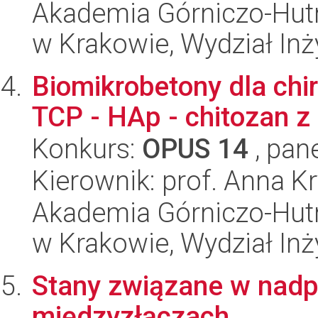
Akademia Górniczo-Hutn
w Krakowie, Wydział Inży
Biomikrobetony dla chir
TCP - HAp - chitozan 
Konkurs:
OPUS 14
, pan
Kierownik: prof. Anna K
Akademia Górniczo-Hutn
w Krakowie, Wydział Inży
Stany związane w nadp
międzyzłączach