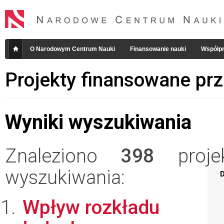
O Narodowym Centrum Nauki
Finansowanie nauki
Współpr
Projekty finansowane pr
Wyniki wyszukiwania
Znaleziono
398
projek
wyszukiwania:
D
Wpływ rozkładu