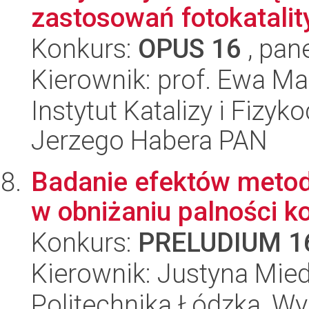
zastosowań fotokatalit
Konkurs:
OPUS 16
, pan
Kierownik: prof. Ewa M
Instytut Katalizy i Fizy
Jerzego Habera PAN
Badanie efektów metod
w obniżaniu palności 
Konkurs:
PRELUDIUM 1
Kierownik: Justyna Mie
Politechnika Łódzka, W