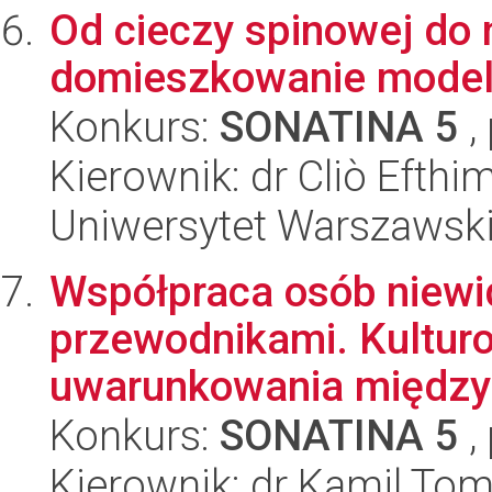
Od cieczy spinowej do
domieszkowanie model
Konkurs:
SONATINA 5
,
Kierownik: dr Cliò Efthi
Uniwersytet Warszawski,
Współpraca osób niew
przewodnikami. Kultur
uwarunkowania międzyg
Konkurs:
SONATINA 5
,
Kierownik: dr Kamil Tom