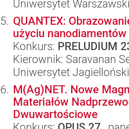
Uniwersytet Warszawsk
QUANTEX: Obrazowanie
użyciu nanodiamentów
Konkurs:
PRELUDIUM 2
Kierownik: Saravanan S
Uniwersytet Jagiellońsk
M(Ag)NET. Nowe Magne
Materiałów Nadprzewod
Dwuwartościowe
Konkurs:
OPUS 27
, pan