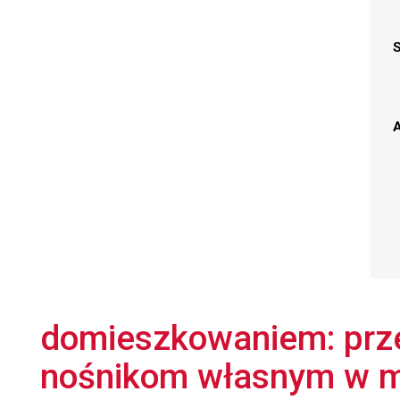
A
domieszkowaniem: prze
nośnikom własnym w m