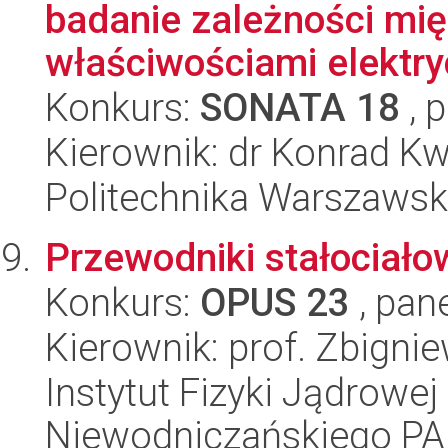
badanie zależności mię
właściwościami elektry
Konkurs:
SONATA 18
, 
Kierownik: dr Konrad K
Politechnika Warszaws
Przewodniki stałociał
Konkurs:
OPUS 23
, pan
Kierownik: prof. Zbigni
Instytut Fizyki Jądrowej
Niewodniczańskiego P