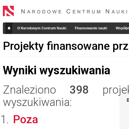
O Narodowym Centrum Nauki
Finansowanie nauki
Współpr
Projekty finansowane pr
Wyniki wyszukiwania
Znaleziono
398
projek
wyszukiwania:
D
Poza