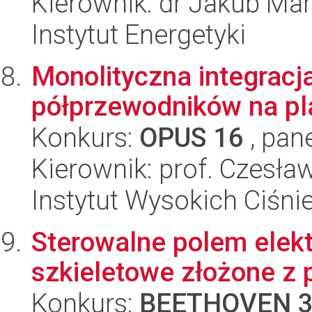
Kierownik: dr Jakub Ma
Instytut Energetyki
Monolityczna integracj
półprzewodników na pl
Konkurs:
OPUS 16
, pan
Kierownik: prof. Czesła
Instytut Wysokich Ciśni
Sterowalne polem elek
szkieletowe złożone z
Konkurs:
BEETHOVEN 