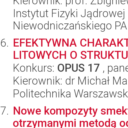
Kierownik: prof. Zbigni
Instytut Fizyki Jądrowej
Niewodniczańskiego P
EFEKTYWNA CHARAKT
LITOWYCH O STRUKT
Konkurs:
OPUS 17
, pan
Kierownik: dr Michał Ma
Politechnika Warszawska
Nowe kompozyty smekt
otrzymanymi metodą od