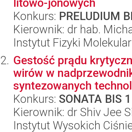
litowo-jonowych
Konkurs:
PRELUDIUM BI
Kierownik: dr hab. Micha
Instytut Fizyki Molekula
Gestość prądu krytycz
wirów w nadprzewodni
syntezowanych technol
Konkurs:
SONATA BIS 1
Kierownik: dr Shiv Jee 
Instytut Wysokich Ciśni