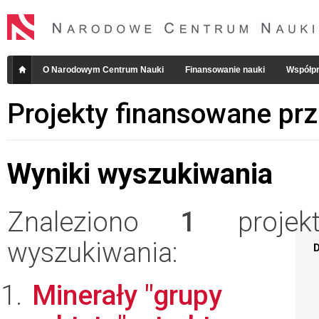
O Narodowym Centrum Nauki
Finansowanie nauki
Współpr
Projekty finansowane pr
Wyniki wyszukiwania
Znaleziono
1
projekt
wyszukiwania:
D
Minerały "grupy