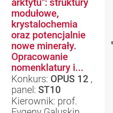
arktytu": struktury
modułowe,
krystalochemia
oraz potencjalnie
nowe minerały.
S
Opracowanie
nomenklatury i...
Konkurs:
OPUS 12
,
panel:
ST10
Kierownik: prof.
Evgeny Galuskin