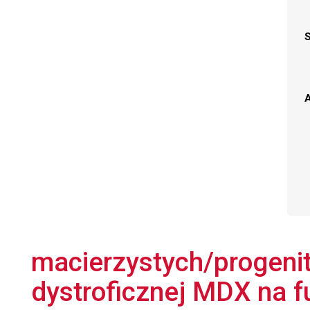
A
macierzystych/progen
dystroficznej MDX na fun