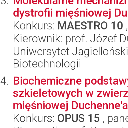
Molekularne mechanizm
dystrofii mięśniowej D
Konkurs:
MAESTRO 10
,
Kierownik: prof. Józef D
Uniwersytet Jagielloński,
Biotechnologii
Biochemiczne podstawy 
szkieletowych w zwierz
mięśniowej Duchenne'a
Konkurs:
OPUS 15
, pan