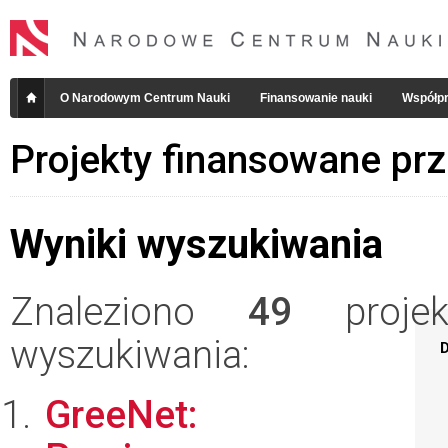
O Narodowym Centrum Nauki
Finansowanie nauki
Współpr
Projekty finansowane pr
Wyniki wyszukiwania
Znaleziono
49
projekt
wyszukiwania:
D
GreeNet: