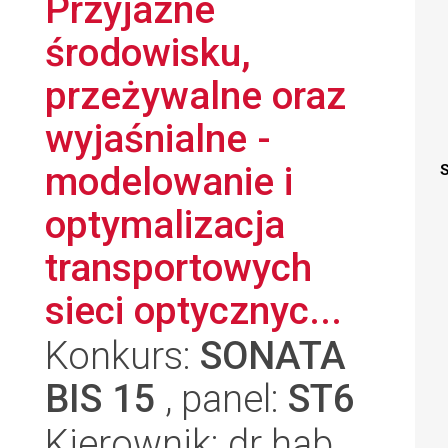
Przyjazne
środowisku,
przeżywalne oraz
wyjaśnialne -
modelowanie i
S
optymalizacja
transportowych
sieci optycznyc...
Konkurs:
SONATA
BIS 15
, panel:
ST6
Kierownik: dr hab.