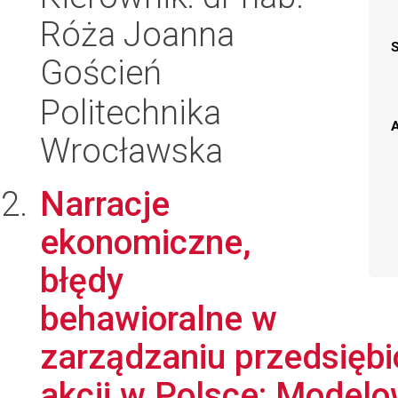
Róża Joanna
Goścień
Politechnika
A
Wrocławska
Narracje
ekonomiczne,
błędy
behawioralne w
zarządzaniu przedsięb
akcji w Polsce: Modelo