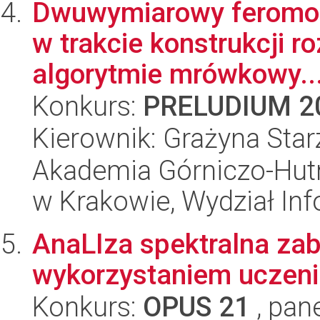
Dwuwymiarowy feromon 
w trakcie konstrukcji r
algorytmie mrówkowy..
Konkurs:
PRELUDIUM 2
Kierownik: Grażyna Star
Akademia Górniczo-Hutn
w Krakowie, Wydział Inf
AnaLIza spektralna za
wykorzystaniem uczen
Konkurs:
OPUS 21
, pan