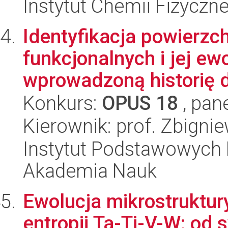
Instytut Chemii Fizyczn
Identyfikacja powierzc
funkcjonalnych i jej ew
wprowadzoną historię d
Konkurs:
OPUS 18
, pan
Kierownik: prof. Zbign
Instytut Podstawowych 
Akademia Nauk
Ewolucja mikrostruktur
entropii Ta-Ti-V-W: od s