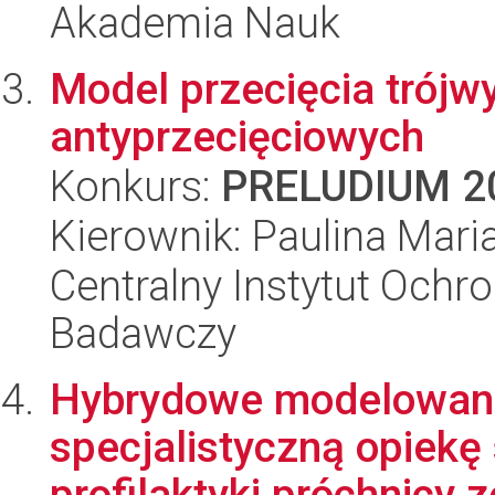
Akademia Nauk
Model przecięcia trójw
antyprzecięciowych
Konkurs:
PRELUDIUM 2
Kierownik: Paulina Mari
Centralny Instytut Ochr
Badawczy
Hybrydowe modelowani
specjalistyczną opiekę
profilaktyki próchnicy z