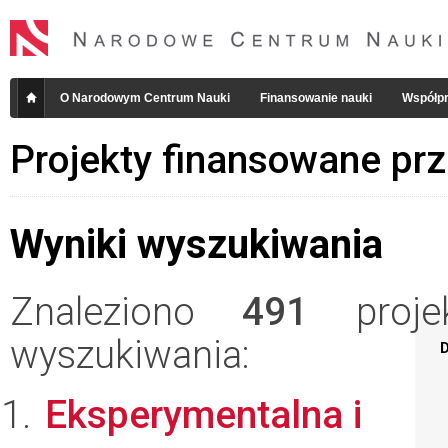
O Narodowym Centrum Nauki
Finansowanie nauki
Współpr
Projekty finansowane pr
Wyniki wyszukiwania
Znaleziono
491
projek
wyszukiwania:
D
Eksperymentalna i