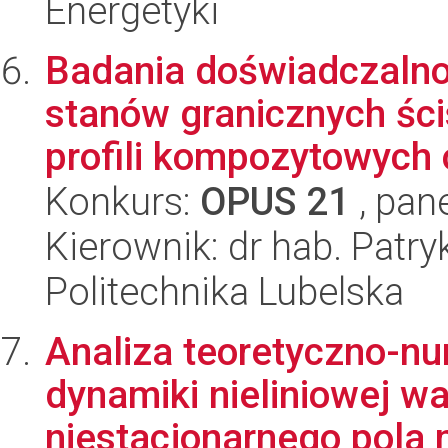
Energetyki
Badania doświadczalno
stanów granicznych śc
profili kompozytowych o
Konkurs:
OPUS 21
, pan
Kierownik: dr hab. Patry
Politechnika Lubelska
Analiza teoretyczno-n
dynamiki nieliniowej w
niestacjonarnego pola 