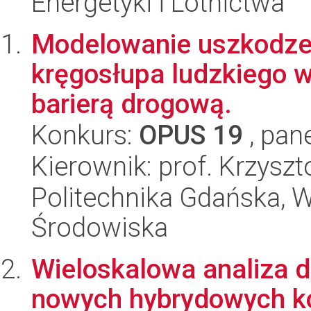
Energetyki i Lotnictwa
Modelowanie uszkodze
kręgosłupa ludzkiego w
barierą drogową.
Konkurs:
OPUS 19
, pan
Kierownik: prof. Krzyszt
Politechnika Gdańska, Wy
Środowiska
Wieloskalowa analiza d
nowych hybrydowych k