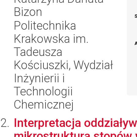
Bizon
Politechnika
Krakowska im.
A
Tadeusza
Kościuszki, Wydział
Inżynierii i
Technologii
Chemicznej
Interpretacja oddziały
mikrostrukturą stopów