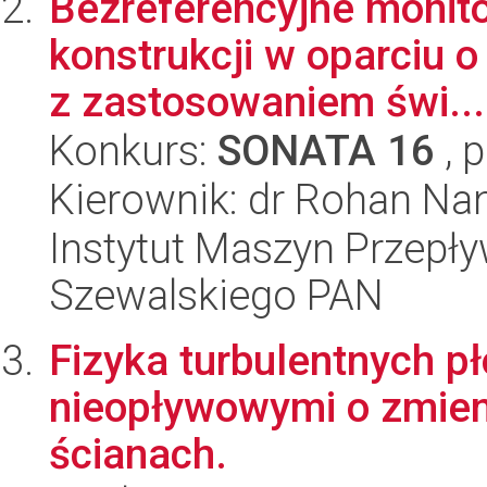
Bezreferencyjne monit
konstrukcji w oparciu 
z zastosowaniem świ...
Konkurs:
SONATA 16
, 
Kierownik: dr Rohan N
Instytut Maszyn Przepł
Szewalskiego PAN
Fizyka turbulentnych p
nieopływowymi o zmienn
ścianach.