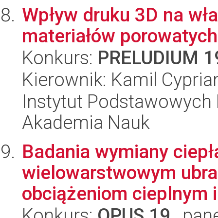
Wpływ druku 3D na wła
materiałów porowatych
Konkurs:
PRELUDIUM 1
Kierownik: Kamil Cypria
Instytut Podstawowych 
Akademia Nauk
Badania wymiany ciepła
wielowarstwowym ubra
obciążeniom cieplnym 
Konkurs:
OPUS 19
, pan