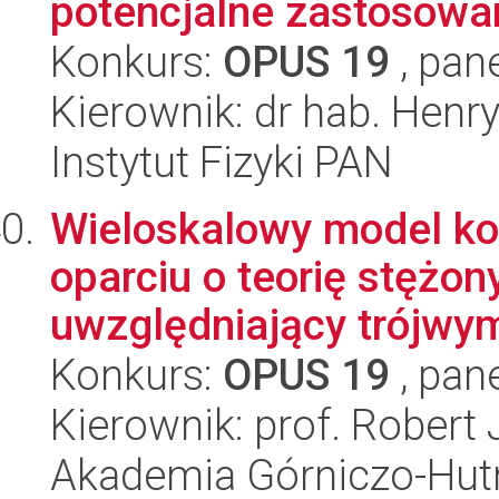
potencjalne zastosowani
Konkurs:
OPUS 19
, pan
Kierownik: dr hab. Henr
Instytut Fizyki PAN
Wieloskalowy model ko
oparciu o teorię stężon
uwzględniający trójwym
Konkurs:
OPUS 19
, pan
Kierownik: prof. Robert 
Akademia Górniczo-Hutn