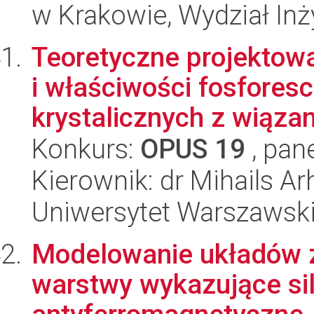
w Krakowie, Wydział Inży
Teoretyczne projektowa
i właściwości fosfores
krystalicznych z wiązani
Konkurs:
OPUS 19
, pan
Kierownik: dr Mihails Ar
Uniwersytet Warszawski
Modelowanie układów 
warstwy wykazujące si