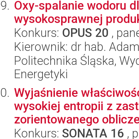
Oxy-spalanie wodoru dl
wysokosprawnej produkc
Konkurs:
OPUS 20
, pan
Kierownik: dr hab. Ada
Politechnika Śląska, Wyd
Energetyki
Wyjaśnienie właściwoś
wysokiej entropii z za
zorientowanego obliczen
Konkurs:
SONATA 16
, 