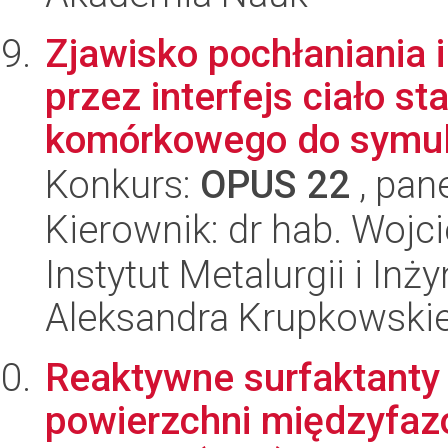
Zjawisko pochłaniania 
przez interfejs ciało s
komórkowego do symula
Konkurs:
OPUS 22
, pan
Kierownik: dr hab. Wojc
Instytut Metalurgii i Inż
Aleksandra Krupkowski
Reaktywne surfaktanty 
powierzchni międzyfazo