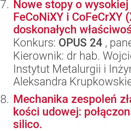
Nowe stopy o wysokiej e
FeCoNiXY i CoFeCrXY (X 
doskonałych właściwośc
Konkurs:
OPUS 24
, pan
Kierownik: dr hab. Wojc
Instytut Metalurgii i Inż
Aleksandra Krupkowski
Mechanika zespoleń z
kości udowej: połączona 
silico.