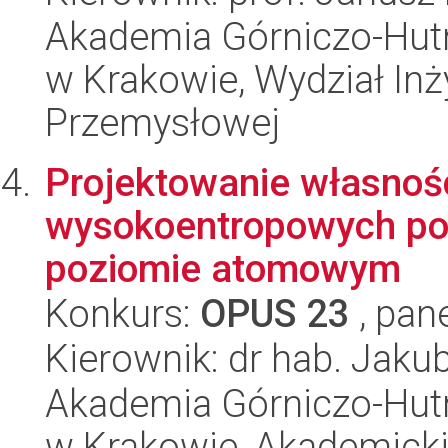
Akademia Górniczo-Hutn
w Krakowie, Wydział Inży
Przemysłowej
Projektowanie własnośc
wysokoentropowych popr
poziomie atomowym
Konkurs:
OPUS 23
, pan
Kierownik: dr hab. Jakub
Akademia Górniczo-Hutn
w Krakowie, Akademicki