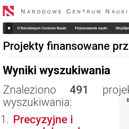
O Narodowym Centrum Nauki
Finansowanie nauki
Współpr
Projekty finansowane pr
Wyniki wyszukiwania
Znaleziono
491
projek
wyszukiwania:
D
Precyzyjne i