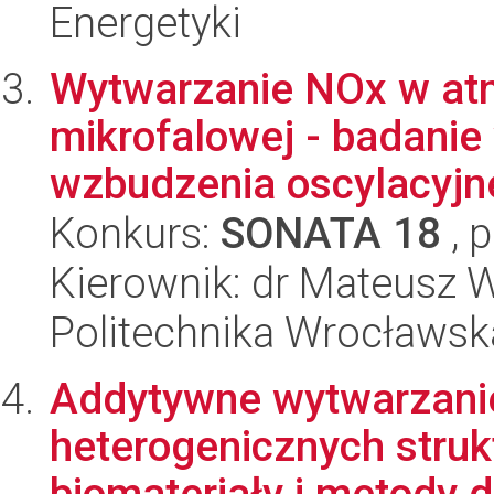
Energetyki
Wytwarzanie NOx w at
mikrofalowej - badanie
wzbudzenia oscylacyjne
Konkurs:
SONATA 18
, 
Kierownik: dr Mateusz
Politechnika Wrocławsk
Addytywne wytwarzanie
heterogenicznych struk
biomateriały i metody 