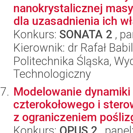
nanokrystalicznej mas
dla uzasadnienia ich wł
Konkurs:
SONATA 2
, pa
Kierownik: dr Rafał Babi
Politechnika Śląska, Wy
Technologiczny
Modelowanie dynamiki 
czterokołowego i ster
z ograniczeniem poślizg
Konkurs:
OPUS 2
, panel