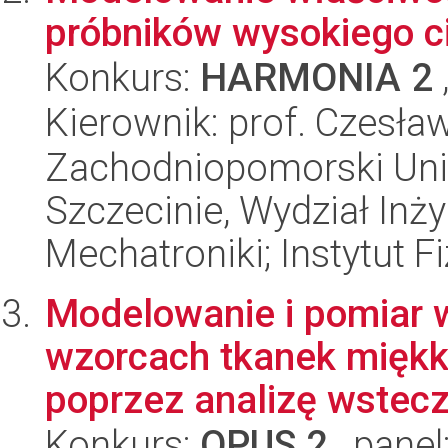
próbników wysokiego 
Konkurs:
HARMONIA 2
Kierownik: prof. Czesł
Zachodniopomorski Uni
Szczecinie, Wydział Inży
Mechatroniki; Instytut Fi
Modelowanie i pomiar 
wzorcach tkanek miękkic
poprzez analizę wsteczn
Konkurs:
OPUS 2
, panel