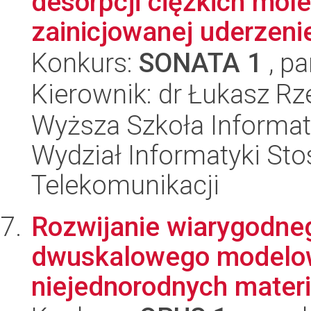
desorpcji ciężkich mol
zainicjowanej uderzeni
Konkurs:
SONATA 1
, pa
Kierownik: dr Łukasz Rz
Wyższa Szkoła Informat
Wydział Informatyki Stos
Telekomunikacji
Rozwijanie wiarygodne
dwuskalowego modelo
niejednorodnych materi