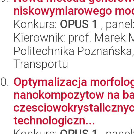
niskowymiarowego mod
Konkurs:
OPUS 1
, panel
Kierownik: prof. Marek 
Politechnika Poznańska
Transportu
Optymalizacja morfologi
nanokompozytow na ba
czesciowokrystaliczny
technologiczn...
Konkurs:
OPUS 1
, panel