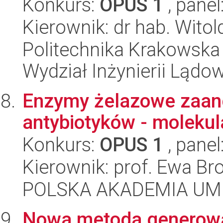
Konkurs:
OPUS 1
, panel
Kierownik: dr hab. Wito
Politechnika Krakowska 
Wydział Inżynierii Lądo
Enzymy żelazowe zaan
antybiotyków - moleku
Konkurs:
OPUS 1
, panel
Kierownik: prof. Ewa Br
POLSKA AKADEMIA UM
Nowa metoda generowa