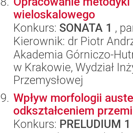
Opracowanie metodyki
wieloskalowego
Konkurs:
SONATA 1
, pa
Kierownik: dr Piotr Andr
Akademia Górniczo-Hutn
w Krakowie, Wydział Inży
Przemysłowej
Wpływ morfologii auste
odkształceniem przemia
Konkurs:
PRELUDIUM 1