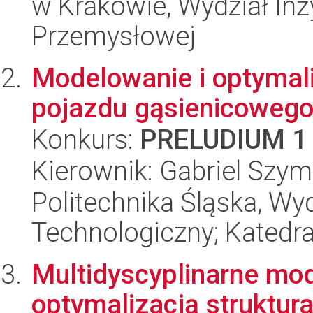
w Krakowie, Wydział Inży
Przemysłowej
Modelowanie i optymal
pojazdu gąsienicoweg
Konkurs:
PRELUDIUM 1
Kierownik: Gabriel Szy
Politechnika Śląska, Wy
Technologiczny; Katedr
Multidyscyplinarne mo
optymalizacją struktur