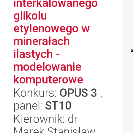
interkalowanego
glikolu
etylenowego w
minerałach
ilastych -
S
modelowanie
komputerowe
Konkurs:
OPUS 3
,
panel:
ST10
Kierownik: dr
Marek Stanisław