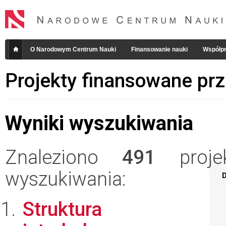
O Narodowym Centrum Nauki
Finansowanie nauki
Współpr
Projekty finansowane pr
Wyniki wyszukiwania
Znaleziono
491
projek
wyszukiwania:
D
Struktura