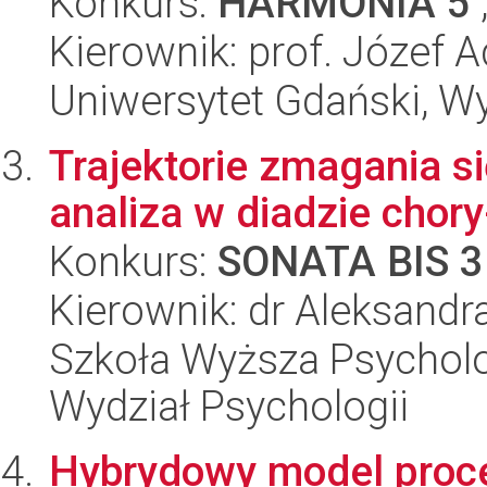
Konkurs:
HARMONIA 5
Kierownik: prof. Józef 
Uniwersytet Gdański, W
Trajektorie zmagania s
analiza w diadzie chory
Konkurs:
SONATA BIS 3
Kierownik: dr Aleksand
Szkoła Wyższa Psycholo
Wydział Psychologii
Hybrydowy model proce