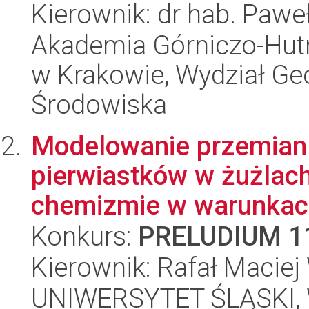
Kierownik: dr hab. Paw
Akademia Górniczo-Hutn
w Krakowie, Wydział Geol
Środowiska
Modelowanie przemian 
pierwiastków w żużlac
chemizmie w warunkach 
Konkurs:
PRELUDIUM 1
Kierownik: Rafał Maciej
UNIWERSYTET ŚLĄSKI, W