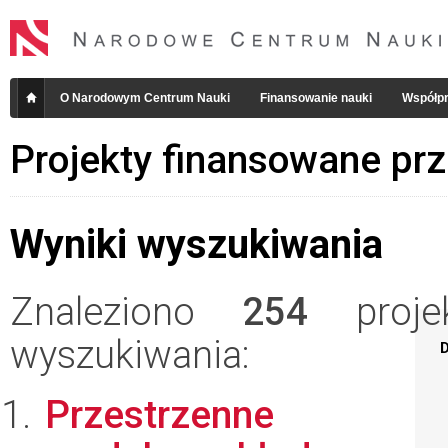
O Narodowym Centrum Nauki
Finansowanie nauki
Współpr
Projekty finansowane pr
Wyniki wyszukiwania
Znaleziono
254
projek
wyszukiwania:
D
Przestrzenne