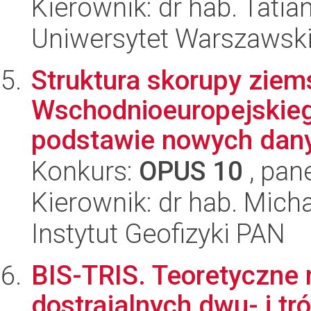
Kierownik: dr hab. Tati
Uniwersytet Warszawski
Struktura skorupy ziems
Wschodnioeuropejskieg
podstawie nowych dany
Konkurs:
OPUS 10
, pan
Kierownik: dr hab. Mich
Instytut Geofizyki PAN
BIS-TRIS. Teoretyczne
dostrajalnych dwu- i tr