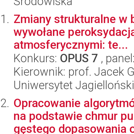
Środowiska
Zmiany strukturalne w 
wywołane peroksydacją
atmosferycznymi: te...
Konkurs:
OPUS 7
, panel
Kierownik: prof. Jacek
Uniwersytet Jagiellońsk
Opracowanie algorytm
na podstawie chmur p
gęstego dopasowania o