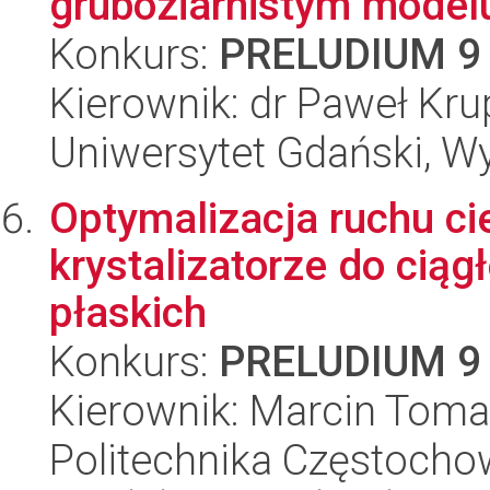
gruboziarnistym mode
Konkurs:
PRELUDIUM 9
Kierownik: dr Paweł Kru
Uniwersytet Gdański, W
Optymalizacja ruchu ciek
krystalizatorze do cią
płaskich
Konkurs:
PRELUDIUM 9
Kierownik: Marcin Tomas
Politechnika Częstochow