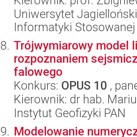
Kierownik: prof. Zbigni
Uniwersytet Jagielloński
Informatyki Stosowanej
Trójwymiarowy model li
rozpoznaniem sejsmic
falowego
Konkurs:
OPUS 10
, pan
Kierownik: dr hab. Mari
Instytut Geofizyki PAN
Modelowanie numerycz