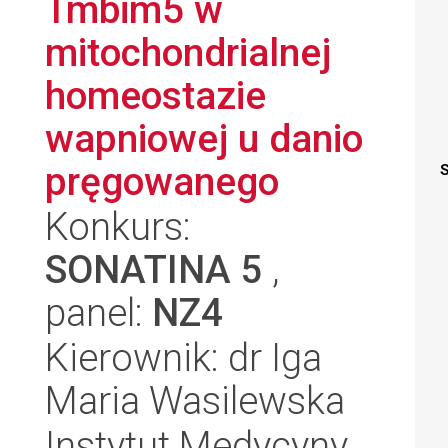
Tmbim5 w
mitochondrialnej
homeostazie
wapniowej u danio
pręgowanego
S
Konkurs:
SONATINA 5
,
panel:
NZ4
Kierownik: dr Iga
Maria Wasilewska
Instytut Medycyny