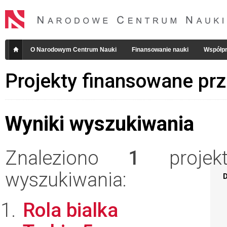
O Narodowym Centrum Nauki
Finansowanie nauki
Współpr
Projekty finansowane pr
Wyniki wyszukiwania
Znaleziono
1
projekt
wyszukiwania:
D
Rola bialka