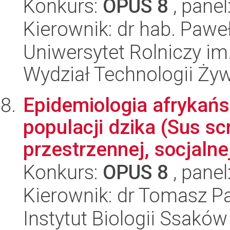
Konkurs:
OPUS 8
, panel
Kierownik: dr hab. Pawe
Uniwersytet Rolniczy im
Wydział Technologii Ży
Epidemiologia afrykań
populacji dzika (Sus scr
przestrzennej, socjalnej 
Konkurs:
OPUS 8
, panel
Kierownik: dr Tomasz P
Instytut Biologii Ssakó