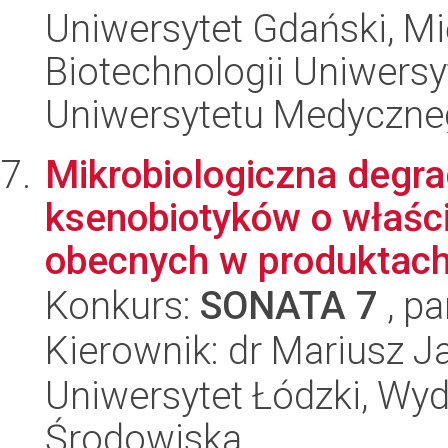
Uniwersytet Gdański, M
Biotechnologii Uniwers
Uniwersytetu Medyczn
Mikrobiologiczna degr
ksenobiotyków o właśc
obecnych w produktach
Konkurs:
SONATA 7
, pa
Kierownik: dr Mariusz J
Uniwersytet Łódzki, Wydz
Środowiska