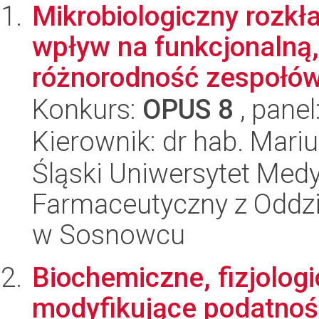
Mikrobiologiczny rozkł
wpływ na funkcjonalną,
różnorodność zespołów 
Konkurs:
OPUS 8
, panel
Kierownik: dr hab. Mari
Śląski Uniwersytet Med
Farmaceutyczny z Oddzi
w Sosnowcu
Biochemiczne, fizjolog
modyfikujące podatnoś