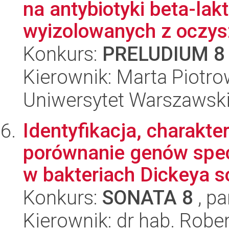
na antybiotyki beta-l
wyizolowanych z oczysz
Konkurs:
PRELUDIUM 8
Kierownik: Marta Piotr
Uniwersytet Warszawski,
Identyfikacja, charakte
porównanie genów spe
w bakteriach Dickeya so
Konkurs:
SONATA 8
, pa
Kierownik: dr hab. Robe