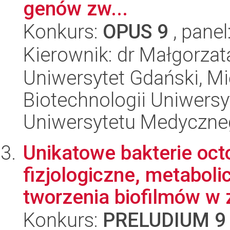
genów zw...
Konkurs:
OPUS 9
, panel
Kierownik: dr Małgorza
Uniwersytet Gdański, M
Biotechnologii Uniwers
Uniwersytetu Medyczn
Unikatowe bakterie octo
fizjologiczne, metaboli
tworzenia biofilmów w z
Konkurs:
PRELUDIUM 9