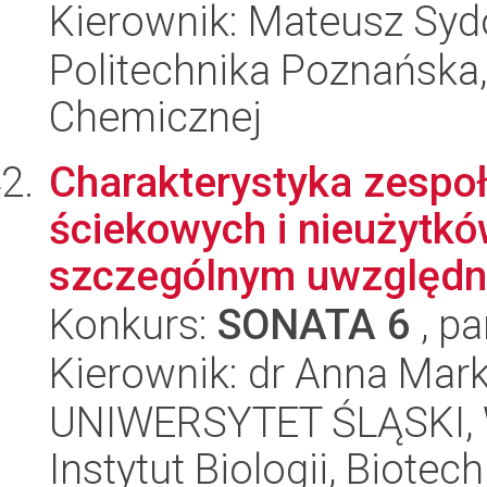
Kierownik: Mateusz Sy
Politechnika Poznańska,
Chemicznej
Charakterystyka zesp
ściekowych i nieużytk
szczególnym uwzględni
Konkurs:
SONATA 6
, pa
Kierownik: dr Anna Mar
UNIWERSYTET ŚLĄSKI, W
Instytut Biologii, Biote