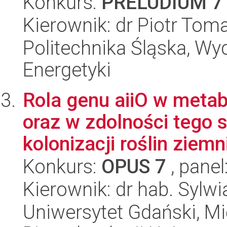
Konkurs:
PRELUDIUM 7
Kierownik: dr Piotr Tom
Politechnika Śląska, Wyd
Energetyki
Rola genu aiiO w meta
oraz w zdolności tego 
kolonizacji roślin ziemni
Konkurs:
OPUS 7
, panel
Kierownik: dr hab. Sylwi
Uniwersytet Gdański, M