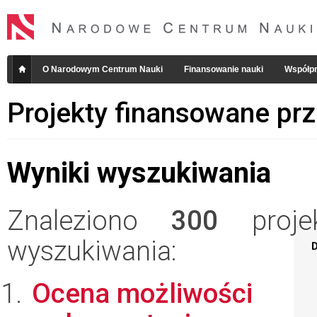
O Narodowym Centrum Nauki
Finansowanie nauki
Współpr
Projekty finansowane pr
Wyniki wyszukiwania
Znaleziono
300
projek
wyszukiwania:
D
Ocena możliwości