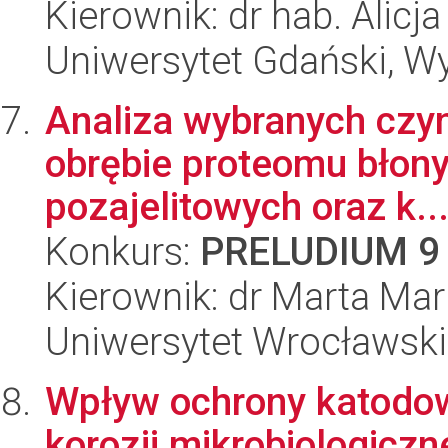
Kierownik: dr hab. Alicj
Uniwersytet Gdański, Wyd
Analiza wybranych czyn
obrębie proteomu błon
pozajelitowych oraz k..
Konkurs:
PRELUDIUM 9
Kierownik: dr Marta Mar
Uniwersytet Wrocławski
Wpływ ochrony katodow
korozji mikrobiologiczn