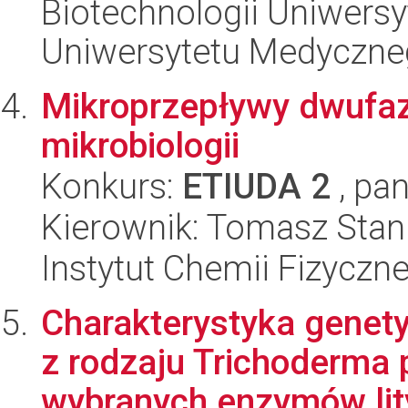
Biotechnologii Uniwers
Uniwersytetu Medyczn
Mikroprzepływy dwufaz
mikrobiologii
Konkurs:
ETIUDA 2
, pan
Kierownik: Tomasz Stan
Instytut Chemii Fizyczn
Charakterystyka genet
z rodzaju Trichoderma
wybranych enzymów lity