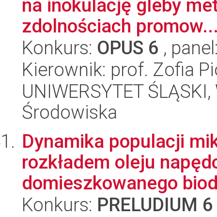
na inokulację gleby me
zdolnościach promow..
Konkurs:
OPUS 6
, panel
Kierownik: prof. Zofia 
UNIWERSYTET ŚLĄSKI, Wy
Środowiska
Dynamika populacji mi
rozkładem oleju napęd
domieszkowanego biodi
Konkurs:
PRELUDIUM 6