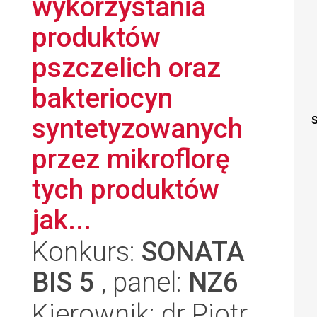
wykorzystania
produktów
pszczelich oraz
bakteriocyn
syntetyzowanych
S
przez mikroflorę
tych produktów
jak...
Konkurs:
SONATA
BIS 5
, panel:
NZ6
Kierownik: dr Piotr