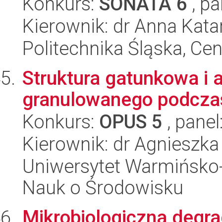
Konkurs:
SONATA 6
, pa
Kierownik: dr Anna Kata
Politechnika Śląska, Ce
Struktura gatunkowa i
granulowanego podczas
Konkurs:
OPUS 5
, panel
Kierownik: dr Agnieszk
Uniwersytet Warmińsko-
Nauk o Środowisku
Mikrobiologiczna degr