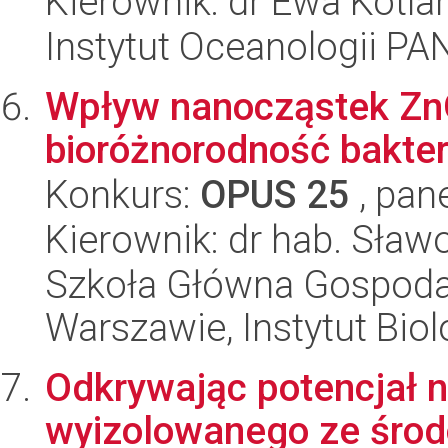
Kierownik: dr Ewa Kotla
Instytut Oceanologii PA
Wpływ nanocząstek ZnO
bioróżnorodność bakter
Konkurs:
OPUS 25
, pan
Kierownik: dr hab. Sław
Szkoła Główna Gospoda
Warszawie, Instytut Biol
Odkrywając potencjał n
wyizolowanego ze środo