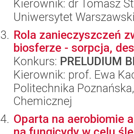
Kierownik: dr Tomasz S
Uniwersytet Warszawski,
Rola zanieczyszczeń z
biosferze - sorpcja, d
Konkurs:
PRELUDIUM BI
Kierownik: prof. Ewa Ka
Politechnika Poznańska,
Chemicznej
Oparta na aerobiomie 
na fungicydy w celu śle