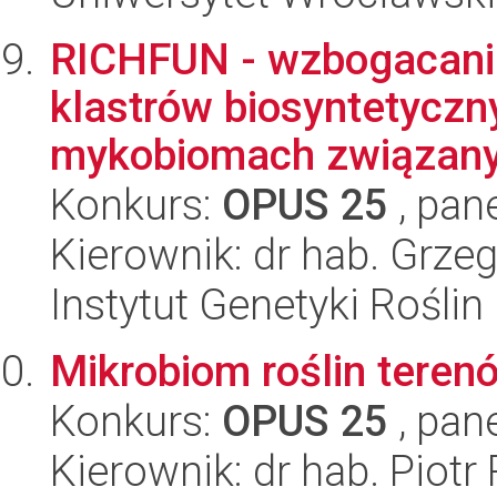
RICHFUN - wzbogacani
klastrów biosyntetyczn
mykobiomach związanych
Konkurs:
OPUS 25
, pan
Kierownik: dr hab. Grze
Instytut Genetyki Rośli
Mikrobiom roślin tere
Konkurs:
OPUS 25
, pan
Kierownik: dr hab. Piot