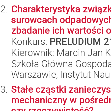
Charakterystyka związ
surowcach odpadowych 
zbadanie ich wartości 
Konkurs:
PRELUDIUM 2
Kierownik: Marcin Jan 
Szkoła Główna Gospoda
Warszawie, Instytut Nau
Stałe cząstki zanieczy
mechaniczny w pośredni
czy rzeczywistość?...