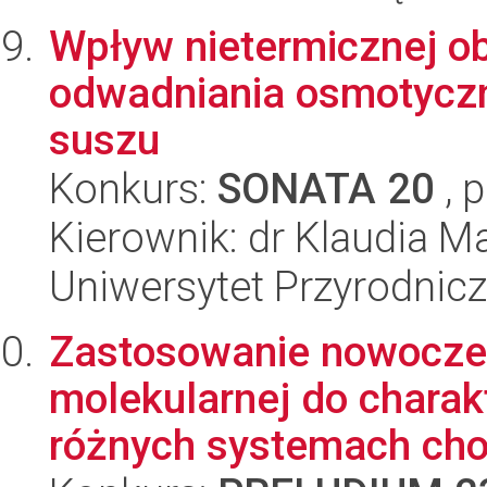
Wpływ nietermicznej ob
odwadniania osmotyczn
suszu
Konkurs:
SONATA 20
, 
Kierownik: dr Klaudia M
Uniwersytet Przyrodnic
Zastosowanie nowoczes
molekularnej do charak
różnych systemach ch