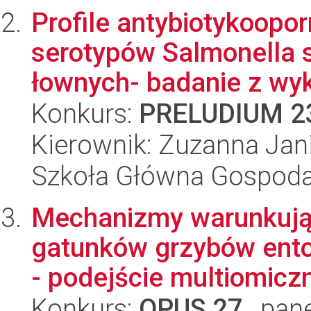
Profile antybiotykoopo
serotypów Salmonella 
łownych- badanie z wyk
Konkurs:
PRELUDIUM 2
Kierownik: Zuzanna Jan
Szkoła Główna Gospoda
Mechanizmy warunkują
gatunków grzybów ento
- podejście multiomiczn
Konkurs:
OPUS 27
, pan