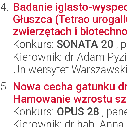
Badanie iglasto-wyspe
Głuszca (Tetrao urogall
zwierzętach i biotechnol
Konkurs:
SONATA 20
, 
Kierownik: dr Adam Pyz
Uniwersytet Warszawsk
Nowa cecha gatunku dr
Hamowanie wzrostu sze
Konkurs:
OPUS 28
, pan
Kierownik: dr hab. Anna