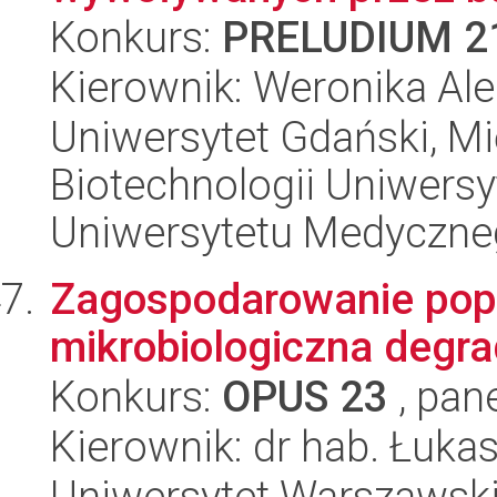
Konkurs:
PRELUDIUM 2
Kierownik: Weronika Al
Uniwersytet Gdański, M
Biotechnologii Uniwers
Uniwersytetu Medyczn
Zagospodarowanie popi
mikrobiologiczna degr
Konkurs:
OPUS 23
, pan
Kierownik: dr hab. Łuka
Uniwersytet Warszawski,