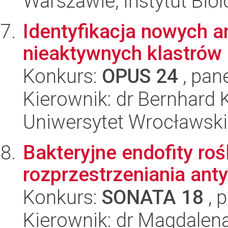
Warszawie, Instytut Biol
Identyfikacja nowych a
nieaktywnych klastrów
Konkurs:
OPUS 24
, pan
Kierownik: dr Bernhard 
Uniwersytet Wrocławski,
Bakteryjne endofity ro
rozprzestrzeniania ant
Konkurs:
SONATA 18
, 
Kierownik: dr Magdalen