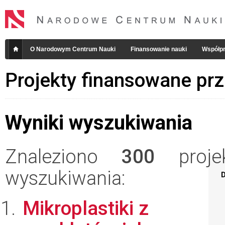
O Narodowym Centrum Nauki
Finansowanie nauki
Współpr
Projekty finansowane pr
Wyniki wyszukiwania
Znaleziono
300
projek
wyszukiwania:
D
Mikroplastiki z