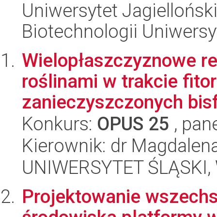
Uniwersytet Jagiellońsk
Biotechnologii Uniwersy
Wielopłaszczyznowe re
roślinami w trakcie fit
zanieczyszczonych bisf
Konkurs:
OPUS 25
, pan
Kierownik: dr Magdalen
UNIWERSYTET ŚLĄSKI, W
Projektowanie wszechst