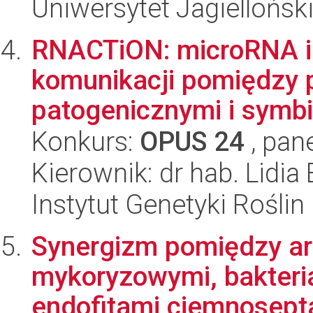
Uniwersytet Jagielloński
RNACTiON: microRNA i
komunikacji pomiędzy 
patogenicznymi i symbi
Konkurs:
OPUS 24
, pan
Kierownik: dr hab. Lidia
Instytut Genetyki Rośli
Synergizm pomiędzy ar
mykoryzowymi, bakteri
endofitami ciemnosepta