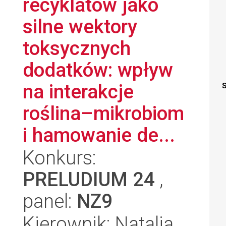
recyklatów jako
silne wektory
toksycznych
dodatków: wpływ
na interakcje
S
roślina–mikrobiom
i hamowanie de...
Konkurs:
PRELUDIUM 24
,
panel:
NZ9
Kierownik: Natalia