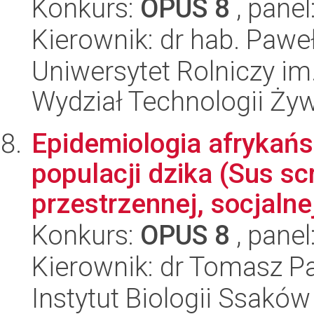
Konkurs:
OPUS 8
, panel
Kierownik: dr hab. Pawe
Uniwersytet Rolniczy im
Wydział Technologii Ży
Epidemiologia afrykań
populacji dzika (Sus scr
przestrzennej, socjalnej 
Konkurs:
OPUS 8
, panel
Kierownik: dr Tomasz P
Instytut Biologii Ssakó