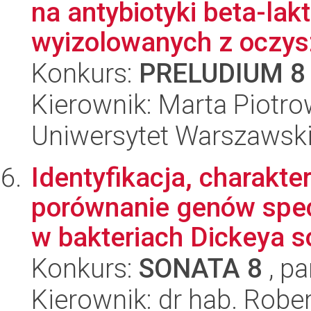
na antybiotyki beta-l
wyizolowanych z oczysz
Konkurs:
PRELUDIUM 8
Kierownik: Marta Piotr
Uniwersytet Warszawski,
Identyfikacja, charakte
porównanie genów spe
w bakteriach Dickeya so
Konkurs:
SONATA 8
, pa
Kierownik: dr hab. Robe