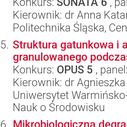
Konkurs:
SONATA 6
, pa
Kierownik: dr Anna Kata
Politechnika Śląska, Ce
Struktura gatunkowa i
granulowanego podczas
Konkurs:
OPUS 5
, panel
Kierownik: dr Agnieszk
Uniwersytet Warmińsko-
Nauk o Środowisku
Mikrobiologiczna degr