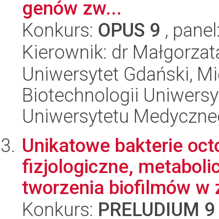
genów zw...
Konkurs:
OPUS 9
, panel
Kierownik: dr Małgorza
Uniwersytet Gdański, M
Biotechnologii Uniwers
Uniwersytetu Medyczn
Unikatowe bakterie octo
fizjologiczne, metaboli
tworzenia biofilmów w z
Konkurs:
PRELUDIUM 9