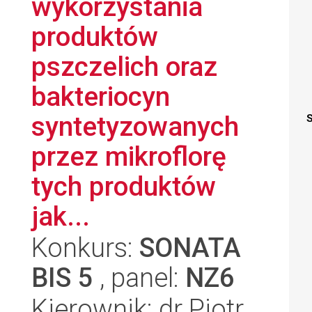
wykorzystania
produktów
pszczelich oraz
bakteriocyn
syntetyzowanych
S
przez mikroflorę
tych produktów
jak...
Konkurs:
SONATA
BIS 5
, panel:
NZ6
Kierownik: dr Piotr