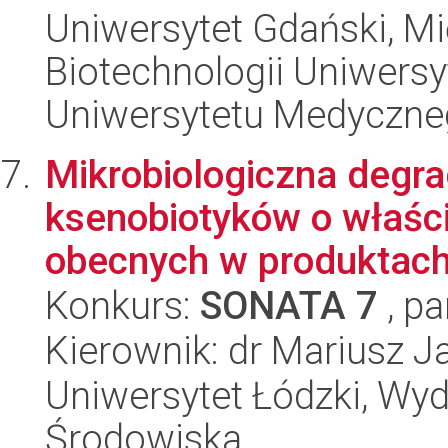
Uniwersytet Gdański, M
Biotechnologii Uniwers
Uniwersytetu Medyczn
Mikrobiologiczna degr
ksenobiotyków o właśc
obecnych w produktach
Konkurs:
SONATA 7
, pa
Kierownik: dr Mariusz J
Uniwersytet Łódzki, Wydz
Środowiska