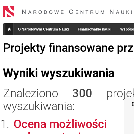
O Narodowym Centrum Nauki
Finansowanie nauki
Współpr
Projekty finansowane pr
Wyniki wyszukiwania
Znaleziono
300
projek
wyszukiwania:
D
Ocena możliwości