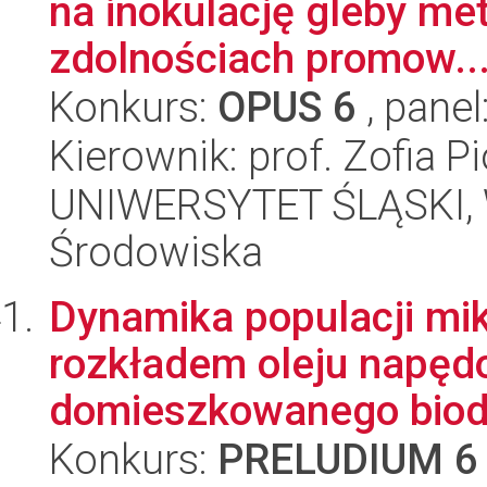
na inokulację gleby me
zdolnościach promow..
Konkurs:
OPUS 6
, panel
Kierownik: prof. Zofia 
UNIWERSYTET ŚLĄSKI, Wy
Środowiska
Dynamika populacji mi
rozkładem oleju napęd
domieszkowanego biodi
Konkurs:
PRELUDIUM 6