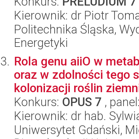
Konkurs:
PRELUDIUM 7
Kierownik: dr Piotr Tom
Politechnika Śląska, Wyd
Energetyki
Rola genu aiiO w meta
oraz w zdolności tego 
kolonizacji roślin ziemni
Konkurs:
OPUS 7
, panel
Kierownik: dr hab. Sylwi
Uniwersytet Gdański, M