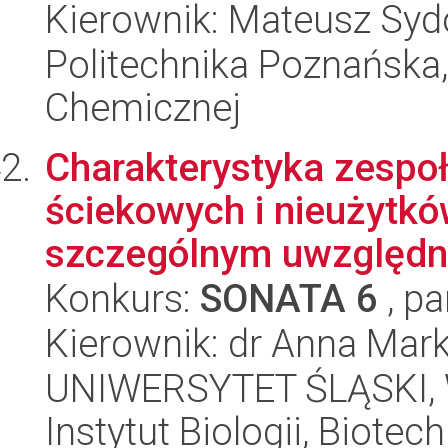
Kierownik: Mateusz Sy
Politechnika Poznańska,
Chemicznej
Charakterystyka zesp
ściekowych i nieużytk
szczególnym uwzględni
Konkurs:
SONATA 6
, pa
Kierownik: dr Anna Mar
UNIWERSYTET ŚLĄSKI, W
Instytut Biologii, Biote