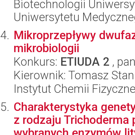
Biotechnologii Uniwers
Uniwersytetu Medyczn
Mikroprzepływy dwufaz
mikrobiologii
Konkurs:
ETIUDA 2
, pan
Kierownik: Tomasz Stan
Instytut Chemii Fizyczn
Charakterystyka genet
z rodzaju Trichoderma
wybranych enzymów lity