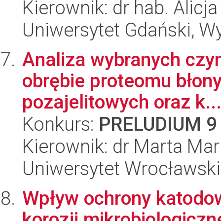
Kierownik: dr hab. Alicj
Uniwersytet Gdański, Wyd
Analiza wybranych czyn
obrębie proteomu błon
pozajelitowych oraz k..
Konkurs:
PRELUDIUM 9
Kierownik: dr Marta Mar
Uniwersytet Wrocławski
Wpływ ochrony katodow
korozji mikrobiologiczn