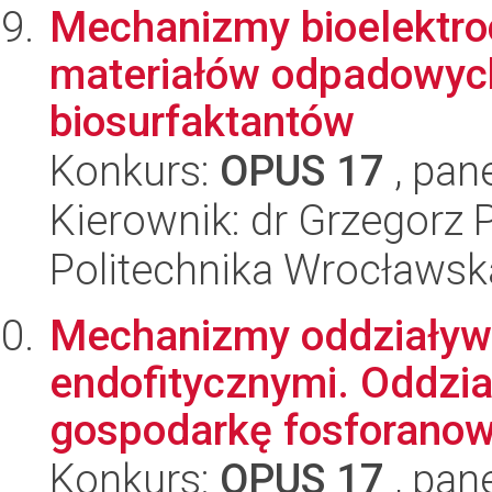
Mechanizmy bioelektro
materiałów odpadowyc
biosurfaktantów
Konkurs:
OPUS 17
, pan
Kierownik: dr Grzegorz 
Politechnika Wrocławsk
Mechanizmy oddziaływa
endofitycznymi. Oddzi
gospodarkę fosforanową
Konkurs:
OPUS 17
, pan