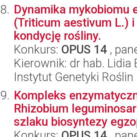
Dynamika mykobiomu e
(Triticum aestivum L.) i
kondycję rośliny.
Konkurs:
OPUS 14
, pan
Kierownik: dr hab. Lidia
Instytut Genetyki Rośli
Kompleks enzymatyczny
Rhizobium leguminosar
szlaku biosyntezy egzop
Konkurs:
OPUS 14
, pan