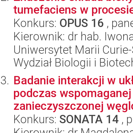
tumefaciens w procesie
Konkurs:
OPUS 16
, pan
Kierownik: dr hab. Iwo
Uniwersytet Marii Curie-
Wydział Biologii i Biotec
Badanie interakcji w uk
podczas wspomaganej f
zanieczyszczonej węgl
Konkurs:
SONATA 14
, 
Kierownik: dr Magdalen