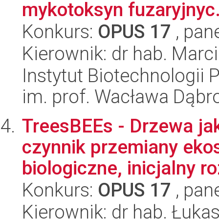
mykotoksyn fuzaryjnyc.
Konkurs:
OPUS 17
, pan
Kierownik: dr hab. Marci
Instytut Biotechnologi
im. prof. Wacława Dąb
TreesBEEs - Drzewa ja
czynnik przemiany eko
biologiczne, inicjalny ro
Konkurs:
OPUS 17
, pan
Kierownik: dr hab. Łuka