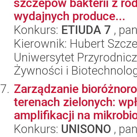
szczepów bakterii z ro
wydajnych produce...
Konkurs:
ETIUDA 7
, pan
Kierownik: Hubert Szcz
Uniwersytet Przyrodnicz
Żywności i Biotechnolog
Zarządzanie bioróżnoro
terenach zielonych: wpł
amplifikacji na mikrobio
Konkurs:
UNISONO
, pan