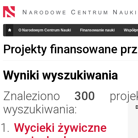
O Narodowym Centrum Nauki
Finansowanie nauki
Współpr
Projekty finansowane pr
Wyniki wyszukiwania
Znaleziono
300
projek
wyszukiwania:
D
Wycieki żywiczne