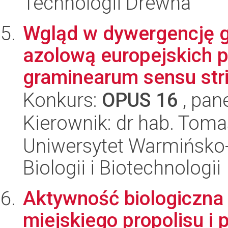
Technologii Drewna
Wgląd w dywergencję 
azolową europejskich p
graminearum sensu str
Konkurs:
OPUS 16
, pan
Kierownik: dr hab. Toma
Uniwersytet Warmińsko-
Biologii i Biotechnologii
Aktywność biologiczna
miejskiego propolisu i 