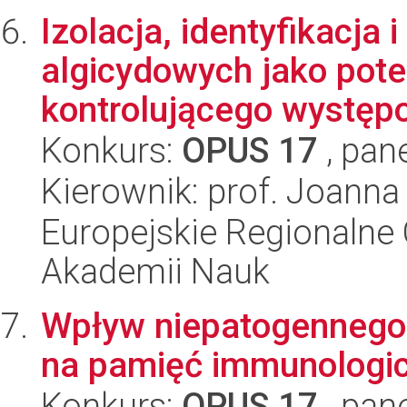
Izolacja, identyfikacja 
algicydowych jako pote
kontrolującego występo
Konkurs:
OPUS 17
, pan
Kierownik: prof. Joann
Europejskie Regionalne 
Akademii Nauk
Wpływ niepatogennego
na pamięć immunologic
Konkurs:
OPUS 17
, pan