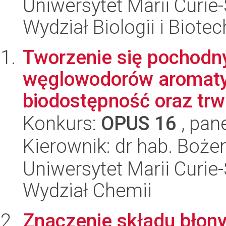
Uniwersytet Marii Curie-
Wydział Biologii i Biotec
Tworzenie się pochodn
węglowodorów aromatyc
biodostępność oraz trwa
Konkurs:
OPUS 16
, pan
Kierownik: dr hab. Boże
Uniwersytet Marii Curie-
Wydział Chemii
Znaczenie składu błon