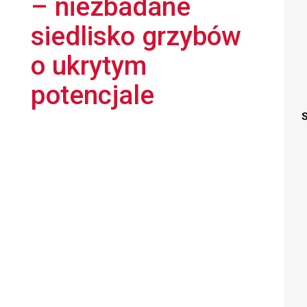
– niezbadane
siedlisko grzybów
o ukrytym
potencjale
S