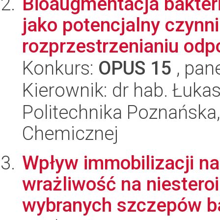
Bioaugmentacja bakter
jako potencjalny czynni
rozprzestrzenianiu odpo
Konkurs:
OPUS 15
, pan
Kierownik: dr hab. Łuka
Politechnika Poznańska,
Chemicznej
Wpływ immobilizacji n
wrażliwość na niestero
wybranych szczepów ba