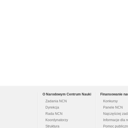
O Narodowym Centrum Nauki
Finansowanie na
Zadania NCN
Konkursy
Dyrekcja
Panele NCN
Rada NCN
Najczęściej za
Koordynatorzy
Informacje dla r
Struktura
Pomoc publicz