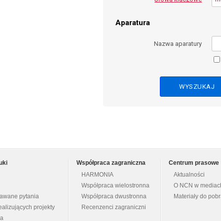
Aparatura
Nazwa aparatury
uki
Współpraca zagraniczna
Centrum prasowe
HARMONIA
Aktualności
Współpraca wielostronna
O NCN w mediac
dawane pytania
Współpraca dwustronna
Materiały do pob
ealizujących projekty
Recenzenci zagraniczni
na