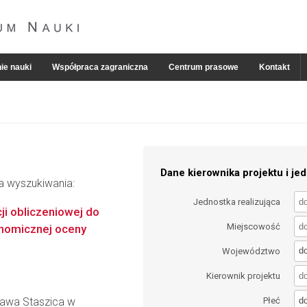
ie nauki
Współpraca zagraniczna
Centrum prasowe
Kontakt
Dane kierownika projektu i jed
ia wyszukiwania:
Jednostka realizująca
ji obliczeniowej do
Miejscowość
onomicznej oceny
d
Województwo
Kierownik projektu
d
ława Staszica w
Płeć