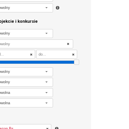
owolny
jekcie i konkursie
owolny
owolny
owolny
owolna
owolna