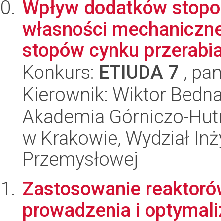
Wpływ dodatków stopow
własności mechaniczn
stopów cynku przerabia
Konkurs:
ETIUDA 7
, pan
Kierownik: Wiktor Bedn
Akademia Górniczo-Hutn
w Krakowie, Wydział Inży
Przemysłowej
Zastosowanie reaktor
prowadzenia i optymali