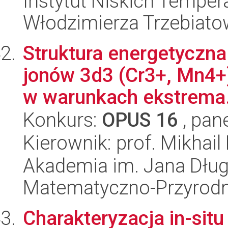
Instytut Niskich Tempera
Włodzimierza Trzebiat
Struktura energetyczna
jonów 3d3 (Cr3+, Mn4+
w warunkach ekstrema.
Konkurs:
OPUS 16
, pan
Kierownik: prof. Mikhail 
Akademia im. Jana Dług
Matematyczno-Przyrodn
Charakteryzacja in-sit