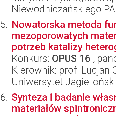
Niewodniczańskiego P
Nowatorska metoda fun
mezoporowatych mater
potrzeb katalizy hetero
Konkurs:
OPUS 16
, pan
Kierownik: prof. Lucjan
Uniwersytet Jagiellońsk
Synteza i badanie włas
materiałów spintronic