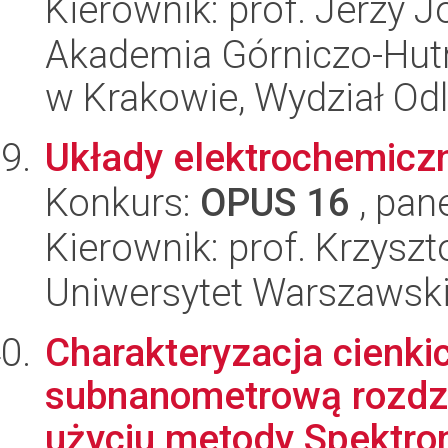
Kierownik: prof. Jerzy 
Akademia Górniczo-Hutn
w Krakowie, Wydział Od
Układy elektrochemiczn
Konkurs:
OPUS 16
, pan
Kierownik: prof. Krzysz
Uniwersytet Warszawski
Charakteryzacja cienki
subnanometrową rozdzi
użyciu metody Spektrome