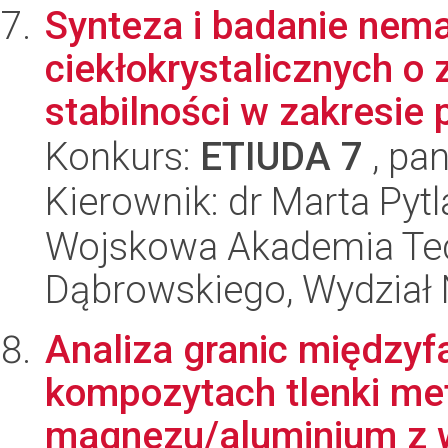
Synteza i badanie nem
ciekłokrystalicznych o
stabilności w zakresie p
Konkurs:
ETIUDA 7
, pan
Kierownik: dr Marta Pytl
Wojskowa Akademia Tec
Dąbrowskiego, Wydział 
Analiza granic międz
kompozytach tlenki met
magnezu/aluminium z w