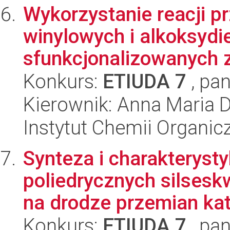
Wykorzystanie reacji p
winylowych i alkoksyd
sfunkcjonalizowanych 
Konkurs:
ETIUDA 7
, pan
Kierownik: Anna Maria 
Instytut Chemii Organi
Synteza i charakteryst
poliedrycznych silses
na drodze przemian kata
Konkurs:
ETIUDA 7
, pan