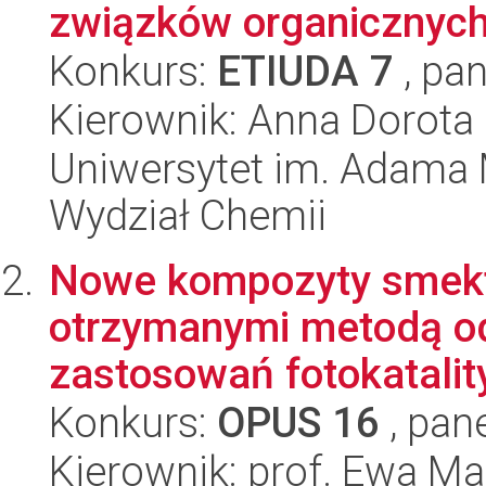
związków organicznyc
Konkurs:
ETIUDA 7
, pan
Kierownik: Anna Dorot
Uniwersytet im. Adama 
Wydział Chemii
Nowe kompozyty smekt
otrzymanymi metodą od
zastosowań fotokatalit
Konkurs:
OPUS 16
, pan
Kierownik: prof. Ewa M