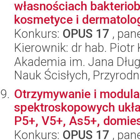
własnościach bakterio
kosmetyce i dermatolog
Konkurs:
OPUS 17
, pan
Kierownik: dr hab. Piot
Akademia im. Jana Dług
Nauk Ścisłych, Przyrodn
Otrzymywanie i modula
spektroskopowych ukła
P5+, V5+, As5+, domie
Konkurs:
OPUS 17
, pan