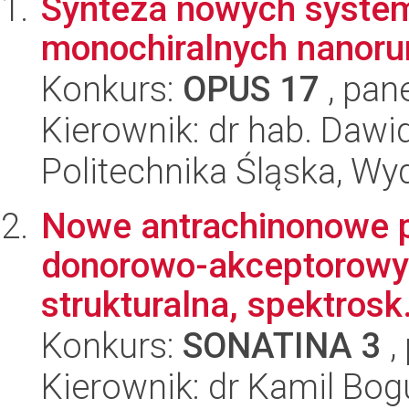
Synteza nowych system
monochiralnych nanor
Konkurs:
OPUS 17
, pan
Kierownik: dr hab. Dawi
Politechnika Śląska, Wy
Nowe antrachinonowe p
donorowo-akceptorowym
strukturalna, spektrosk.
Konkurs:
SONATINA 3
,
Kierownik: dr Kamil Bo