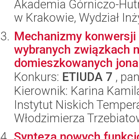
Akademia Górniczo-Hutn
w Krakowie, Wydział Inży
Mechanizmy konwersji e
wybranych związkach n
domieszkowanych jonam
Konkurs:
ETIUDA 7
, pan
Kierownik: Karina Kamil
Instytut Niskich Tempera
Włodzimierza Trzebiat
Synteza nowych funkcj