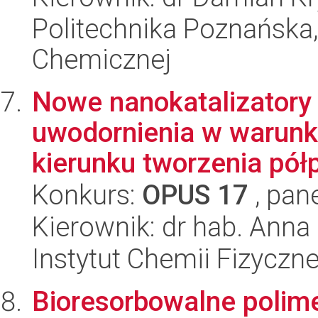
Politechnika Poznańska,
Chemicznej
Nowe nanokatalizatory
uwodornienia w warun
kierunku tworzenia półp
Konkurs:
OPUS 17
, pan
Kierownik: dr hab. Ann
Instytut Chemii Fizyczn
Bioresorbowalne polime