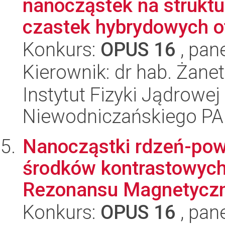
nanocząstek na struktu
czastek hybrydowych o
Konkurs:
OPUS 16
, pan
Kierownik: dr hab. Żan
Instytut Fizyki Jądrowej
Niewodniczańskiego P
Nanocząstki rdzeń-powło
środków kontrastowych
Rezonansu Magnetyczn
Konkurs:
OPUS 16
, pan