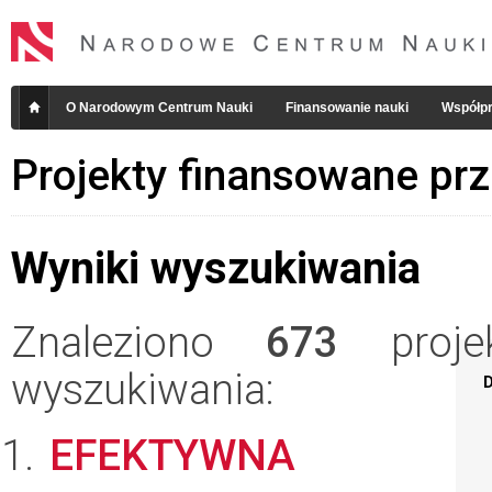
O Narodowym Centrum Nauki
Finansowanie nauki
Współpr
Projekty finansowane pr
Wyniki wyszukiwania
Znaleziono
673
projek
wyszukiwania:
D
EFEKTYWNA