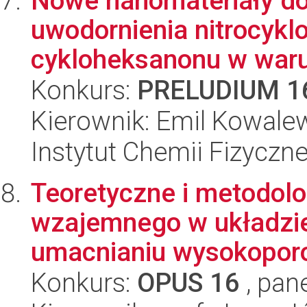
Nowe nanomateriały d
uwodornienia nitrocyk
cykloheksanonu w waru
Konkurs:
PRELUDIUM 1
Kierownik: Emil Kowale
Instytut Chemii Fizyczn
Teoretyczne i metodol
wzajemnego w układzie
umacnianiu wysokoporo
Konkurs:
OPUS 16
, pan