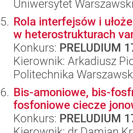
Uniwersytet Warszawski
Rola interfejsów i ułoż
w heterostrukturach va
Konkurs:
PRELUDIUM 1
Kierownik: Arkadiusz Pi
Politechnika Warszawska
Bis-amoniowe, bis-fos
fosfoniowe ciecze jonow
Konkurs:
PRELUDIUM 1
Kierownik: dr Damian K