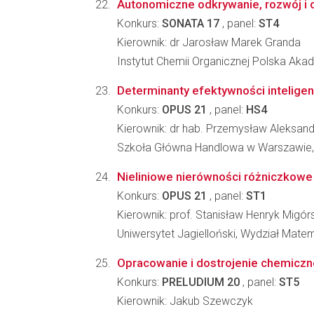
Autonomiczne odkrywanie, rozwój i o
Konkurs:
SONATA 17
, panel:
ST4
Kierownik: dr Jarosław Marek Granda
Instytut Chemii Organicznej Polska Ak
Determinanty efektywności inteligen
Konkurs:
OPUS 21
, panel:
HS4
Kierownik: dr hab. Przemysław Aleksand
Szkoła Główna Handlowa w Warszawie,
Nieliniowe nierówności różniczkowe 
Konkurs:
OPUS 21
, panel:
ST1
Kierownik: prof. Stanisław Henryk Migórs
Uniwersytet Jagielloński, Wydział Matem
Opracowanie i dostrojenie chemiczn
Konkurs:
PRELUDIUM 20
, panel:
ST5
Kierownik: Jakub Szewczyk