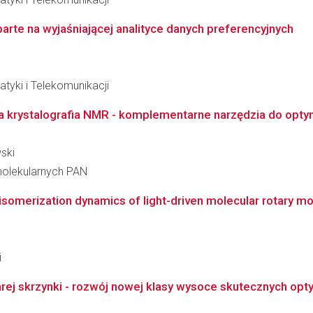
arte na wyjaśniającej analityce danych preferencyjnych
tyki i Telekomunikacji
rystalografia NMR - komplementarne narzędzia do optymal
ski
molekularnych PAN
isomerization dynamics of light-driven molecular rotary m
i
ej skrzynki - rozwój nowej klasy wysoce skutecznych opt