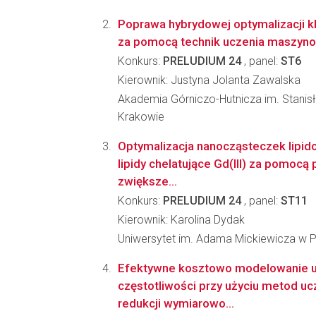
Poprawa hybrydowej optymalizacji 
za pomocą technik uczenia maszyn
Konkurs:
PRELUDIUM 24
, panel:
ST6
Kierownik: Justyna Jolanta Zawalska
Akademia Górniczo-Hutnicza im. Stanis
Krakowie
Optymalizacja nanocząsteczek lipid
lipidy chelatujące Gd(III) za pomocą
zwiększe...
Konkurs:
PRELUDIUM 24
, panel:
ST11
Kierownik: Karolina Dydak
Uniwersytet im. Adama Mickiewicza w 
Efektywne kosztowo modelowanie 
częstotliwości przy użyciu metod uc
redukcji wymiarowo...