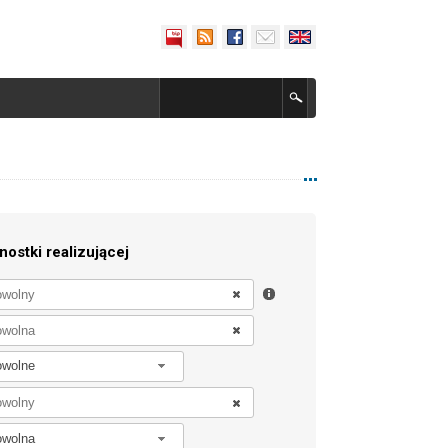
nostki realizującej
owolne
owolna