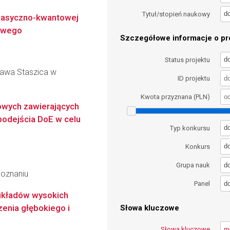
d
Tytuł/stopień naukowy
klasyczno-kwantowej
owego
Szczegółowe informacje o pro
d
Status projektu
ława Staszica w
ID projektu
Kwota przyznana (PLN)
owych zawierających
 podejścia DoE w celu
d
Typ konkursu
d
Konkurs
d
Grupa nauk
Poznaniu
d
Panel
układów wysokich
zenia głębokiego i
Słowa kluczowe
Słowa kluczowe