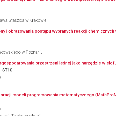
ława Staszica w Krakowie
ceny i obrazowania postępu wybranych reakcji chemiczny
inkowskiego w Poznaniu
ospodarowania przestrzeni leśnej jako narzędzie wielofu
l:
ST10
a
ploracji modeli programowania matematycznego (MathPro
k
tyki i Telekomunikacji