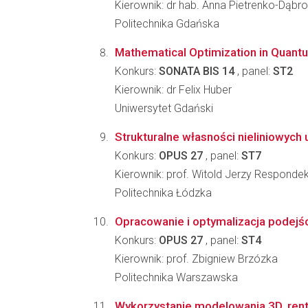
Kierownik: dr hab. Anna Pietrenko-Dąb
Politechnika Gdańska
Mathematical Optimization in Quant
Konkurs:
SONATA BIS 14
, panel:
ST2
Kierownik: dr Felix Huber
Uniwersytet Gdański
Strukturalne własności nieliniowych
Konkurs:
OPUS 27
, panel:
ST7
Kierownik: prof. Witold Jerzy Responde
Politechnika Łódzka
Opracowanie i optymalizacja podejśc
Konkurs:
OPUS 27
, panel:
ST4
Kierownik: prof. Zbigniew Brzózka
Politechnika Warszawska
Wykorzystanie modelowania 3D, rent