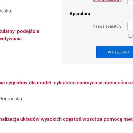
rowska
Aparatura
Nazwa aparatury
ularny: podejście
widywania
a sygnałów dla modeli cyklostacjonarnych w obecności s
 Wyłomańska
ymalizacja układów wysokich częstotliwości za pomocą m