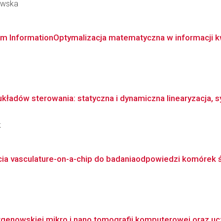
rowska
um InformationOptymalizacja matematyczna w informacji 
 układów sterowania: statyczna i dynamiczna linearyzacja, 
k
ia vasculature-on-a-chip do badaniaodpowiedzi komórek śr
genowskiej mikro i nano tomografii komputerowej oraz u