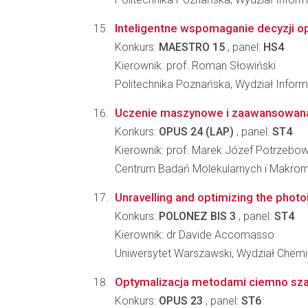
Inteligentne wspomaganie decyzji op
Konkurs:
MAESTRO 15
, panel:
HS4
Kierownik: prof. Roman Słowiński
Politechnika Poznańska, Wydział Informa
Uczenie maszynowe i zaawansowana k
Konkurs:
OPUS 24 (LAP)
, panel:
ST4
Kierownik: prof. Marek Józef Potrzebow
Centrum Badań Molekularnych i Makro
Unravelling and optimizing the photo
Konkurs:
POLONEZ BIS 3
, panel:
ST4
Kierownik: dr Davide Accomasso
Uniwersytet Warszawski, Wydział Chemi
Optymalizacja metodami ciemno szar
Konkurs:
OPUS 23
, panel:
ST6