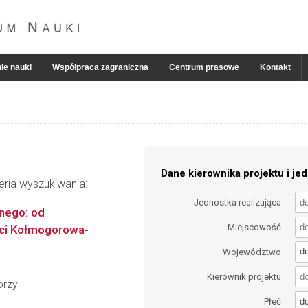
ie nauki
Współpraca zagraniczna
Centrum prasowe
Kontakt
Dane kierownika projektu i jed
eria wyszukiwania:
Jednostka realizująca
nego: od
Miejscowość
eci Kołmogorowa-
d
Województwo
Kierownik projektu
orzy
d
Płeć