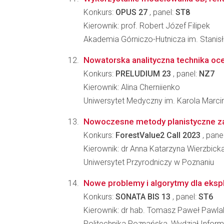
Konkurs:
OPUS 27
, panel:
ST8
Kierownik: prof. Robert Józef Filipek
Akademia Górniczo-Hutnicza im. Stanis
Nowatorska analityczna technika o
Konkurs:
PRELUDIUM 23
, panel:
NZ7
Kierownik: Alina Cherniienko
Uniwersytet Medyczny im. Karola Marc
Nowoczesne metody planistyczne zag
Konkurs:
ForestValue2 Call 2023
, pane
Kierownik: dr Anna Katarzyna Wierzbick
Uniwersytet Przyrodniczy w Poznaniu
Nowe problemy i algorytmy dla eks
Konkurs:
SONATA BIS 13
, panel:
ST6
Kierownik: dr hab. Tomasz Paweł Pawla
Politechnika Poznańska, Wydział Informa