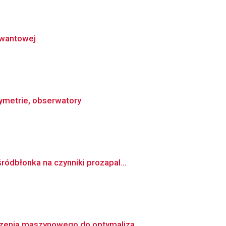
kwantowej
symetrie, obserwatory
ódbłonka na czynniki prozapal...
czenia maszynowego do optymaliza...