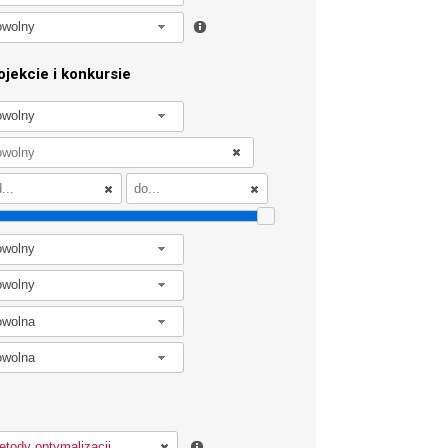
owolny
jekcie i konkursie
owolny
owolny
owolny
owolna
owolna