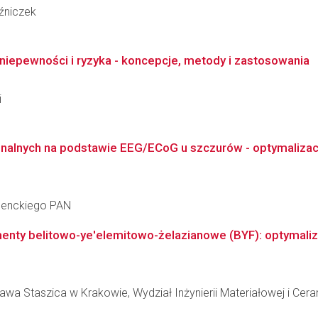
oźniczek
iepewności i ryzyka - koncepcje, metody i zastosowania
i
lnych na podstawie EEG/ECoG u szczurów - optymalizacja, 
 Nenckiego PAN
nty belitowo-ye'elemitowo-żelazianowe (BYF): optymalizac
wa Staszica w Krakowie, Wydział Inżynierii Materiałowej i Cera