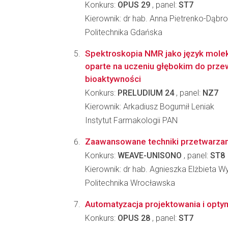
Konkurs:
OPUS 29
, panel:
ST7
Kierownik: dr hab. Anna Pietrenko-Dąb
Politechnika Gdańska
Spektroskopia NMR jako język molek
oparte na uczeniu głębokim do prze
bioaktywności
Konkurs:
PRELUDIUM 24
, panel:
NZ7
Kierownik: Arkadiusz Bogumił Leniak
Instytut Farmakologii PAN
Zaawansowane techniki przetwarzani
Konkurs:
WEAVE-UNISONO
, panel:
ST8
Kierownik: dr hab. Agnieszka Elżbieta
Politechnika Wrocławska
Automatyzacja projektowania i opt
Konkurs:
OPUS 28
, panel:
ST7