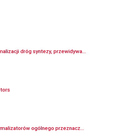
izacji dróg syntezy, przewidywa...
otors
ymalizatorów ogólnego przeznacz...