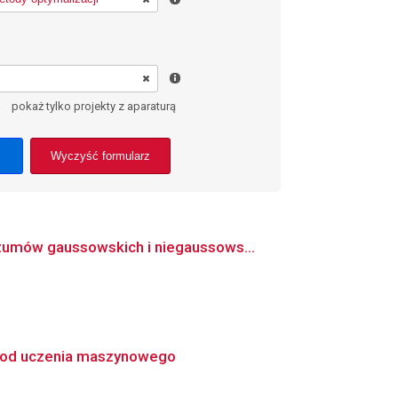
pokaż tylko projekty z aparaturą
Wyczyść formularz
zumów gaussowskich i niegaussows...
etod uczenia maszynowego