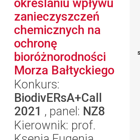
określaniu wpływu
zanieczyszczeń
chemicznych na
ochronę
bioróżnorodności
S
Morza Bałtyckiego
Konkurs:
BiodivERsA+Call
2021
, panel:
NZ8
Kierownik: prof.
Ksenia Eugenia