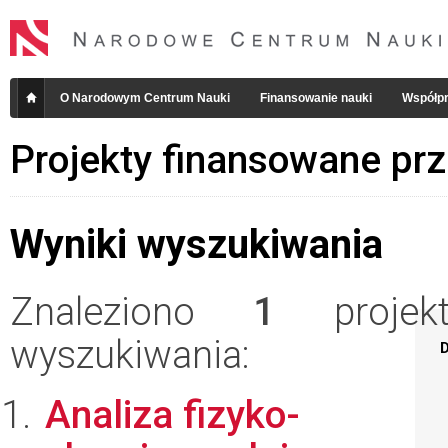
O Narodowym Centrum Nauki
Finansowanie nauki
Współpr
Projekty finansowane pr
Wyniki wyszukiwania
Znaleziono
1
projekt
wyszukiwania:
D
Analiza fizyko-