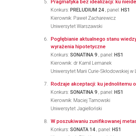
Pragmatyka bez idealizacji: ku nieidea
Konkurs:
PRELUDIUM 24
, panel:
HS1
Kierownik: Paweł Zacharewicz
Uniwersytet Warszawski
Pogłębianie aktualnego stanu wiedzy
wyrażenia hipotetyczne
Konkurs:
SONATINA 9
, panel:
HS1
Kierownik: dr Kamil Lemanek
Uniwersytet Marii Curie-Skłodowskiej w L
Rodzaje akceptacji: ku jednolitemu op
Konkurs:
SONATINA 9
, panel:
HS1
Kierownik: Maciej Tarnowski
Uniwersytet Jagielloński
W poszukiwaniu zunifikowanej meta
Konkurs:
SONATA 14
, panel:
HS1