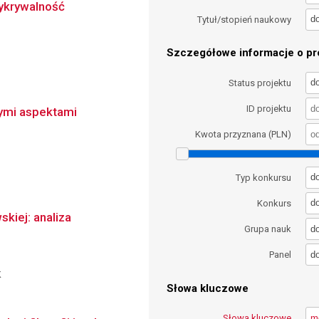
wykrywalność
d
Tytuł/stopień naukowy
Szczegółowe informacje o pro
d
Status projektu
ID projektu
ymi aspektami
Kwota przyznana (PLN)
d
Typ konkursu
d
Konkurs
kiej: analiza
d
Grupa nauk
d
Panel
k
Słowa kluczowe
Słowa kluczowe