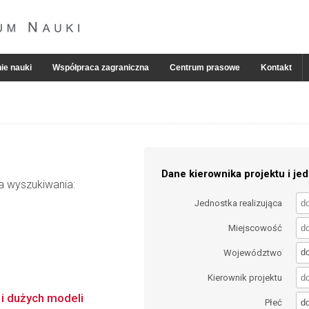
ie nauki
Współpraca zagraniczna
Centrum prasowe
Kontakt
Dane kierownika projektu i jed
ia wyszukiwania:
Jednostka realizująca
Miejscowość
d
Województwo
Kierownik projektu
i dużych modeli
d
Płeć