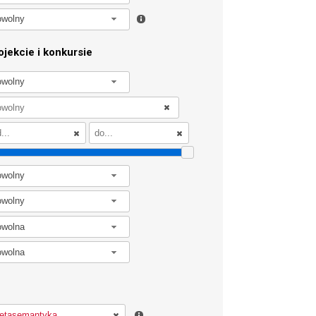
owolny
jekcie i konkursie
owolny
owolny
owolny
owolna
owolna