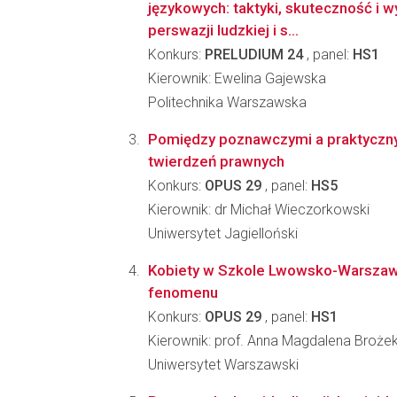
językowych: taktyki, skuteczność i 
perswazji ludzkiej i s...
Konkurs:
PRELUDIUM 24
, panel:
HS1
Kierownik: Ewelina Gajewska
Politechnika Warszawska
Pomiędzy poznawczymi a praktyczn
twierdzeń prawnych
Konkurs:
OPUS 29
, panel:
HS5
Kierownik: dr Michał Wieczorkowski
Uniwersytet Jagielloński
Kobiety w Szkole Lwowsko-Warszaws
fenomenu
Konkurs:
OPUS 29
, panel:
HS1
Kierownik: prof. Anna Magdalena Broże
Uniwersytet Warszawski