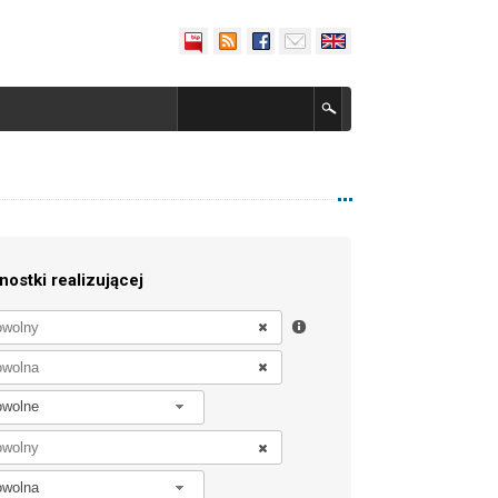
nostki realizującej
owolne
owolna