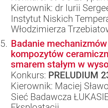
Kierownik: dr Iurii Serg
Instytut Niskich Tempera
Włodzimierza Trzebiat
Badanie mechanizmów 
kompozytów ceramiczn
smarem stałym w wysok
Konkurs:
PRELUDIUM 2
Kierownik: Maciej Sław
Sieć Badawcza ŁUKASIEW
Eksploatacji