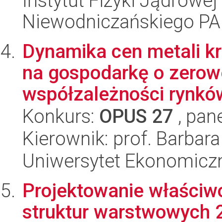
Instytut Fizyki Jądrowej
Niewodniczańskiego P
Dynamika cen metali kr
na gospodarkę o zerowe
współzależności rynków
Konkurs:
OPUS 27
, pan
Kierownik: prof. Barbar
Uniwersytet Ekonomicz
Projektowanie właściw
struktur warstwowych 2