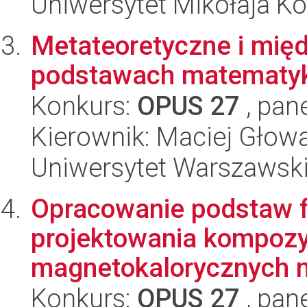
Uniwersytet Mikołaja K
Metateoretyczne i mię
podstawach matematyk
Konkurs:
OPUS 27
, pan
Kierownik: Maciej Głow
Uniwersytet Warszawsk
Opracowanie podstaw fi
projektowania kompoz
magnetokalorycznych na
Konkurs:
OPUS 27
, pan