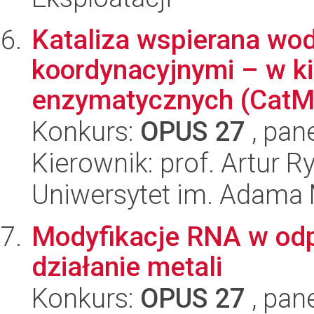
Kataliza wspierana wo
koordynacyjnymi – w k
enzymatycznych (Cat
Konkurs:
OPUS 27
, pan
Kierownik: prof. Artur R
Uniwersytet im. Adama 
Modyfikacje RNA w odp
działanie metali
Konkurs:
OPUS 27
, pan