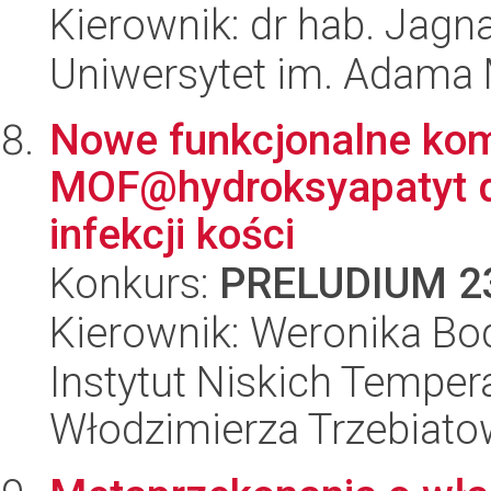
Kierownik: dr hab. Jag
Uniwersytet im. Adama 
Nowe funkcjonalne kom
MOF@hydroksyapatyt do
infekcji kości
Konkurs:
PRELUDIUM 2
Kierownik: Weronika Bo
Instytut Niskich Tempera
Włodzimierza Trzebiat