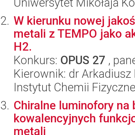
Uniwersytet Mikołaja K
W kierunku nowej jako
metali z TEMPO jako a
H2.
Konkurs:
OPUS 27
, pan
Kierownik: dr Arkadiusz
Instytut Chemii Fizyczn
Chiralne luminofory na 
kowalencyjnych funkc
metali