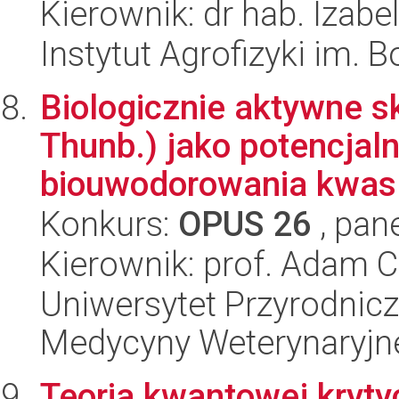
Kierownik: dr hab. Izab
Instytut Agrofizyki im.
Biologicznie aktywne s
Thunb.) jako potencjal
biouwodorowania kwas.
Konkurs:
OPUS 26
, pan
Kierownik: prof. Adam C
Uniwersytet Przyrodnicz
Medycyny Weterynaryjne
Teoria kwantowej kryty