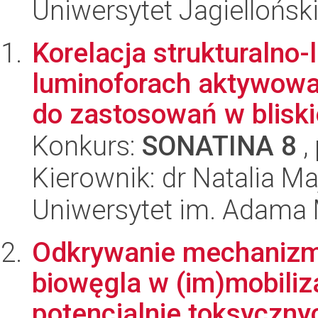
Uniwersytet Jagiellońsk
Korelacja strukturalno
luminoforach aktywowa
do zastosowań w bliskie
Konkurs:
SONATINA 8
,
Kierownik: dr Natalia M
Uniwersytet im. Adama 
Odkrywanie mechanizm
biowęgla w (im)mobiliza
potencjalnie toksycznyc