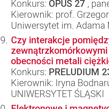
Konkurs:
OPUS 27
, pan
Kierownik: prof. Grzego
Uniwersytet im. Adama 
Czy interakcje pomiędz
zewnątrzkomórkowymi b
obecności metali ciężki
Konkurs:
PRELUDIUM 2
Kierownik: Iryna Bodnar
UNIWERSYTET ŚLĄSKI
Elektronowe i magnety