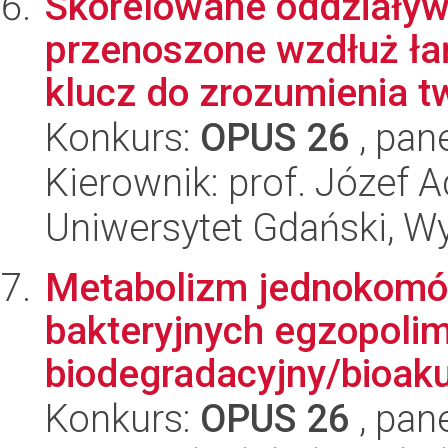
Skorelowane oddziaływ
przenoszone wzdłuż ła
klucz do zrozumienia tw
Konkurs:
OPUS 26
, pan
Kierownik: prof. Józef 
Uniwersytet Gdański, W
Metabolizm jednokomó
bakteryjnych egzopolim
biodegradacyjny/bioaku
Konkurs:
OPUS 26
, pan