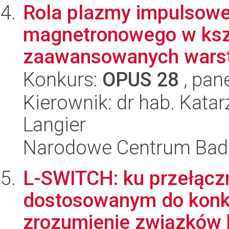
Rola plazmy impulsowe
magnetronowego w kszt
zaawansowanych warstw
Konkurs:
OPUS 28
, pan
Kierownik: dr hab. Kat
Langier
Narodowe Centrum Bad
L-SWITCH: ku przełąc
dostosowanym do konk
zrozumienie związków 