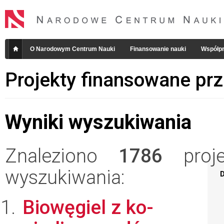
O Narodowym Centrum Nauki
Finansowanie nauki
Współpr
Projekty finansowane pr
Wyniki wyszukiwania
Znaleziono
1786
projek
wyszukiwania:
D
Biowęgiel z ko-