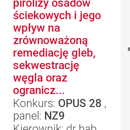
pirolizy osadów
ściekowych i jego
wpływ na
zrównoważoną
remediację gleb,
S
sekwestrację
węgla oraz
ogranicz...
Konkurs:
OPUS 28
,
panel:
NZ9
Kierownik: dr hab.