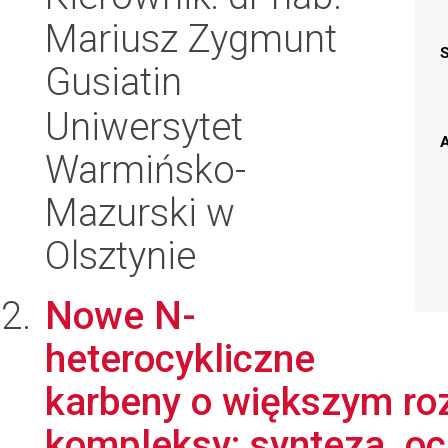
Mariusz Zygmunt
Gusiatin
Uniwersytet
A
Warmińsko-
Mazurski w
Olsztynie
Nowe N-
heterocykliczne
karbeny o większym rozm
kompleksy: synteza, o