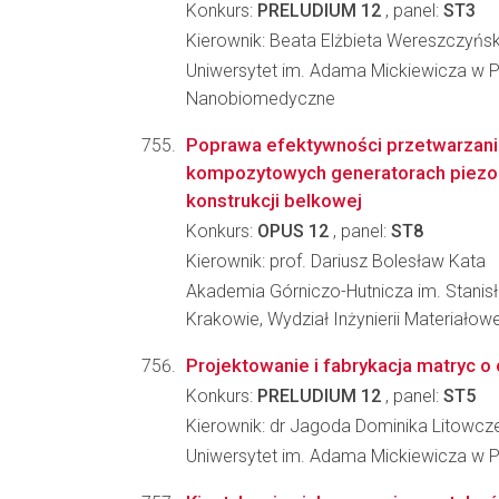
Konkurs:
PRELUDIUM 12
, panel:
ST3
Kierownik: Beata Elżbieta Wereszczyńs
Uniwersytet im. Adama Mickiewicza w P
Nanobiomedyczne
Poprawa efektywności przetwarzania
kompozytowych generatorach piezoe
konstrukcji belkowej
Konkurs:
OPUS 12
, panel:
ST8
Kierownik: prof. Dariusz Bolesław Kata
Akademia Górniczo-Hutnicza im. Stanis
Krakowie, Wydział Inżynierii Materiałowe
Projektowanie i fabrykacja matryc o 
Konkurs:
PRELUDIUM 12
, panel:
ST5
Kierownik: dr Jagoda Dominika Litowcz
Uniwersytet im. Adama Mickiewicza w