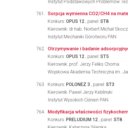
Instytut Podstawowych Problemów Tec
Sorpcja wymienna CO2/CH4 na mater
Konkurs:
OPUS 12
, panel:
ST8
Kierownik: dr hab. Norbert Michał Skocz
Instytut Mechaniki Górotworu PAN
Otrzymywanie i badanie adsorpcyjn
Konkurs:
OPUS 12
, panel:
ST5
Kierownik: prof. Jerzy Feliks Choma
Wojskowa Akademia Techniczna im. Jar
Konkurs:
POLONEZ 3
, panel:
ST3
Kierownik: Pawel Jerzy Keblinski
Instytut Wysokich Ciśnień PAN
Modyfikacja właściwości fizykoche
Konkurs:
PRELUDIUM 12
, panel:
ST8
Kierownik: Katarzyna Silarska