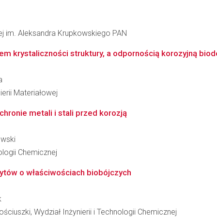
łowej im. Aleksandra Krupkowskiego PAN
m krystaliczności struktury, a odpornością korozyjną bio
a
erii Materiałowej
ronie metali i stali przed korozją
owski
logii Chemicznej
tów o właściwościach biobójczych
k
ciuszki, Wydział Inżynierii i Technologii Chemicznej