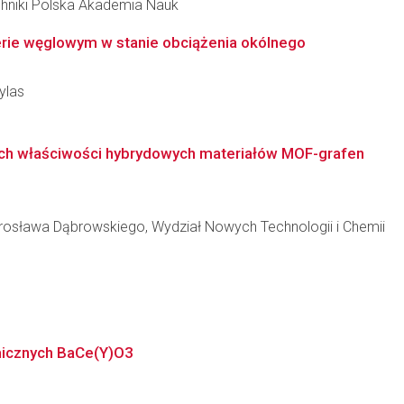
hniki Polska Akademia Nauk
ie węglowym w stanie obciążenia okólnego
ylas
ych właściwości hybrydowych materiałów MOF-grafen
osława Dąbrowskiego, Wydział Nowych Technologii i Chemii
micznych BaCe(Y)O3