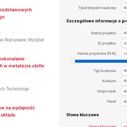
d
Tytuł/stopień naukowy
j podstawowych
go
Szczegółowe informacje o pro
d
Status projektu
 w Warszawie, Wydział
ID projektu
Kwota przyznana (PLN)
oskonalanie
 w metatezie olefin
d
Typ konkursu
d
Konkurs
ch Technologii
d
Grupa nauk
d
Panel
ów na wydajność
 układu
Słowa kluczowe
Słowa kluczowe