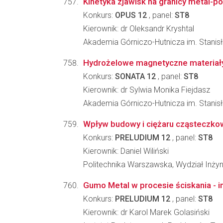
Kinetyka zjawisk na granicy metal-p
Konkurs:
OPUS 12
, panel:
ST8
Kierownik: dr Oleksandr Kryshtal
Akademia Górniczo-Hutnicza im. Stanisła
Hydrożelowe magnetyczne materiały 
Konkurs:
SONATA 12
, panel:
ST8
Kierownik: dr Sylwia Monika Fiejdasz
Akademia Górniczo-Hutnicza im. Stanisł
Wpływ budowy i ciężaru cząsteczkowe
Konkurs:
PRELUDIUM 12
, panel:
ST8
Kierownik: Daniel Wiliński
Politechnika Warszawska, Wydział Inżyn
Gumo Metal w procesie ściskania - i
Konkurs:
PRELUDIUM 12
, panel:
ST8
Kierownik: dr Karol Marek Golasiński