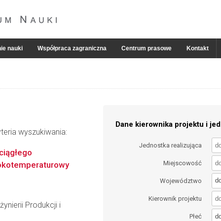
ie nauki
Współpraca zagraniczna
Centrum prasowe
Kontakt
Dane kierownika projektu i jed
teria wyszukiwania:
Jednostka realizująca
ciągłego
Miejscowość
sokotemperaturowy
d
Województwo
Kierownik projektu
nierii Produkcji i
d
Płeć