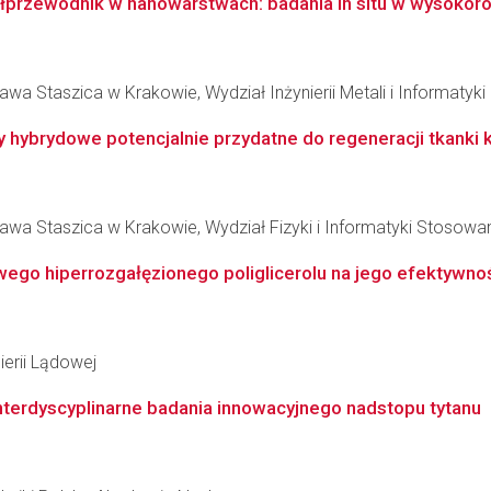
ółprzewodnik w nanowarstwach: badania in situ w wysokoro
wa Staszica w Krakowie, Wydział Inżynierii Metali i Informatyk
hybrydowe potencjalnie przydatne do regeneracji tkanki 
awa Staszica w Krakowie, Wydział Fizyki i Informatyki Stosowa
go hiperrozgałęzionego poliglicerolu na jego efektywność
ierii Lądowej
nterdyscyplinarne badania innowacyjnego nadstopu tytanu