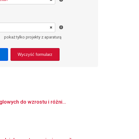
pokaż tylko projekty z aparaturą
Wyczyść formularz
lowych do wzrostu i różni...