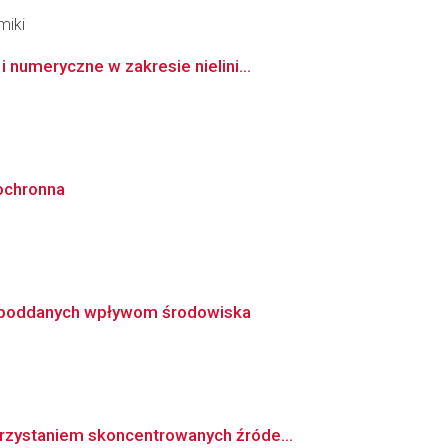
miki
numeryczne w zakresie nielini...
ochronna
u poddanych wpływom środowiska
rzystaniem skoncentrowanych źróde...