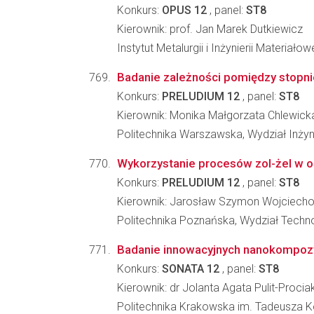
Konkurs:
OPUS 12
, panel:
ST8
Kierownik: prof. Jan Marek Dutkiewicz
Instytut Metalurgii i Inżynierii Materia
Badanie zależności pomiędzy stopnie
Konkurs:
PRELUDIUM 12
, panel:
ST8
Kierownik: Monika Małgorzata Chlewick
Politechnika Warszawska, Wydział Inżyni
Wykorzystanie procesów zol-żel w och
Konkurs:
PRELUDIUM 12
, panel:
ST8
Kierownik: Jarosław Szymon Wojciech
Politechnika Poznańska, Wydział Techno
Badanie innowacyjnych nanokompozy
Konkurs:
SONATA 12
, panel:
ST8
Kierownik: dr Jolanta Agata Pulit-Procia
Politechnika Krakowska im. Tadeusza Koś