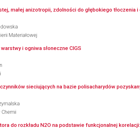
istej, małej anizotropii, zdolności do głębokiego tłoczenia i
andowska
erii Materiałowej
e warstwy i ogniwa słoneczne CIGS
n
i
czynników sieciujących na bazie polisacharydów pozyskany
rzymalska
ł Chemii
ora do rozkładu N2O na podstawie funkcjonalnej korelacji: