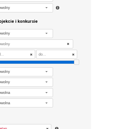
owolny
jekcie i konkursie
owolny
owolny
owolny
owolna
owolna