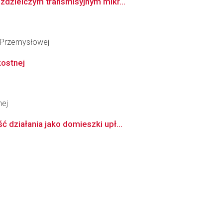
zdzielczym transmisyjnym mikr...
i Przemysłowej
kostnej
nej
 działania jako domieszki upł...