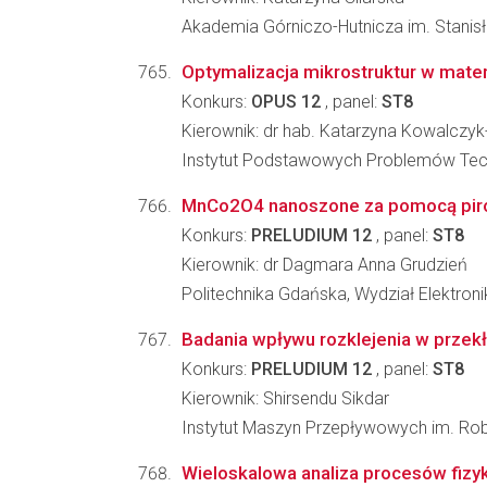
Akademia Górniczo-Hutnicza im. Stanisła
Optymalizacja mikrostruktur w mater
Konkurs:
OPUS 12
, panel:
ST8
Kierownik: dr hab. Katarzyna Kowalczy
Instytut Podstawowych Problemów Tec
MnCo2O4 nanoszone za pomocą pirol
Konkurs:
PRELUDIUM 12
, panel:
ST8
Kierownik: dr Dagmara Anna Grudzień
Politechnika Gdańska, Wydział Elektronik
Badania wpływu rozklejenia w prz
Konkurs:
PRELUDIUM 12
, panel:
ST8
Kierownik: Shirsendu Sikdar
Instytut Maszyn Przepływowych im. Ro
Wieloskalowa analiza procesów fiz