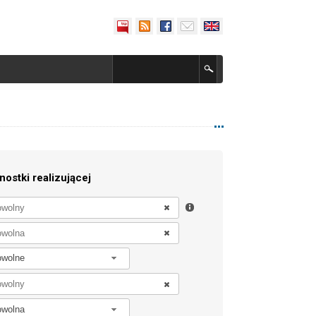
nostki realizującej
owolne
owolna