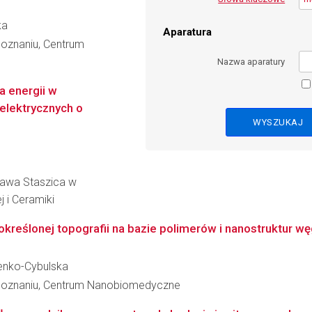
ka
Aparatura
oznaniu, Centrum
Nazwa aparatury
 energii w
lektrycznych o
ława Staszica w
j i Ceramiki
określonej topografii na bazie polimerów i nanostruktur węg
enko-Cybulska
 Poznaniu, Centrum Nanobiomedyczne