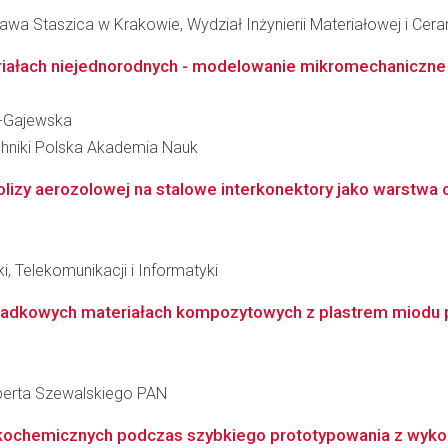
wa Staszica w Krakowie, Wydział Inżynierii Materiałowej i Cera
iałach niejednorodnych - modelowanie mikromechaniczne i 
k-Gajewska
hniki Polska Akademia Nauk
izy aerozolowej na stalowe interkonektory jako warstwa 
i, Telekomunikacji i Informatyki
ekładkowych materiałach kompozytowych z plastrem miod
berta Szewalskiego PAN
ykochemicznych podczas szybkiego prototypowania z wyko