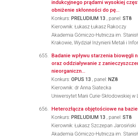
indukcyjnego prądami wysokiej częst
obniżenie skłonności do pę...
Konkurs:
PRELUDIUM 13
, panel:
ST8
Kierownik: Łukasz Łukasz Rakoczy
Akademia Górniczo-Hutnicza im. Stanis
Krakowie, Wydział Inżynierii Metali i In
Badanie wpływu starzenia biowęgli n
oraz oddziaływanie z zanieczyszczen
nieorganiczn...
Konkurs:
OPUS 13
, panel:
NZ8
Kierownik: dr Anna Siatecka
Uniwersytet Marii Curie-Skłodowskiej w L
Heterozłącza objętościowe na bazi
Konkurs:
PRELUDIUM 13
, panel:
ST8
Kierownik: Łukasz Szczepan Jarosiński
Akademia Górniczo-Hutnicza im. Stanis