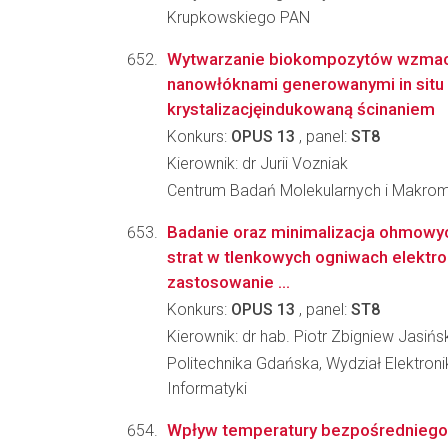
Krupkowskiego PAN
Wytwarzanie biokompozytów wzmac
nanowłóknami generowanymi in situ
krystalizacjęindukowaną ścinaniem
Konkurs:
OPUS 13
, panel:
ST8
Kierownik: dr Jurii Vozniak
Centrum Badań Molekularnych i Makro
Badanie oraz minimalizacja ohmowyc
strat w tlenkowych ogniwach elektr
zastosowanie ...
Konkurs:
OPUS 13
, panel:
ST8
Kierownik: dr hab. Piotr Zbigniew Jasińs
Politechnika Gdańska, Wydział Elektronik
Informatyki
Wpływ temperatury bezpośredniego