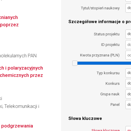
d
Tytuł/stopień naukowy
nianych
Szczegółowe informacje o pro
 poprzez
d
Status projektu
ID projektu
molekularnych PAN
Kwota przyznana (PLN)
h i polaryzacyjnych
d
Typ konkursu
ochemicznych przez
d
Konkurs
d
Grupa nauk
ki
d
Panel
i, Telekomunikacji i
Słowa kluczowe
 podgrzewania
Słowa kluczowe