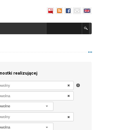
nostki realizującej
owolne
owolna