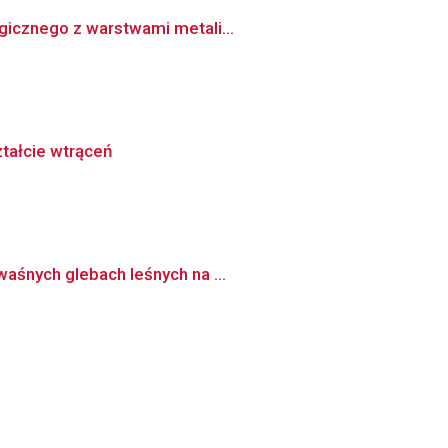
gicznego z warstwami metali...
tałcie wtrąceń
waśnych glebach leśnych na ...