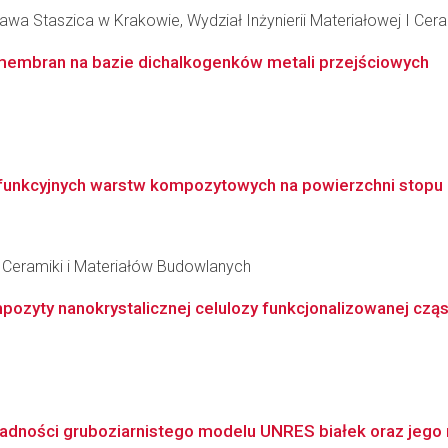
wa Staszica w Krakowie, Wydział Inżynierii Materiałowej I Cera
membran na bazie dichalkogenków metali przejściowych
ofunkcyjnych warstw kompozytowych na powierzchni stopu N
 Ceramiki i Materiałów Budowlanych
yty nanokrystalicznej celulozy funkcjonalizowanej cząst
kładności gruboziarnistego modelu UNRES białek oraz jego 