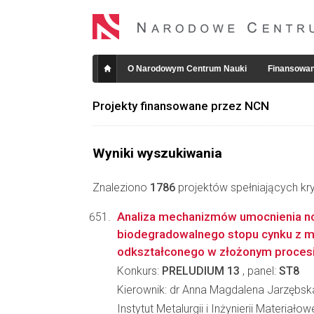
O Narodowym Centrum Nauki
Finansowan
Projekty finansowane przez NCN
Wyniki wyszukiwania
Znaleziono
1786
projektów spełniających kry
Analiza mechanizmów umocnienia 
biodegradowalnego stopu cynku z m
odkształconego w złożonym procesie
Konkurs:
PRELUDIUM 13
, panel:
ST8
Kierownik: dr Anna Magdalena Jarzębsk
Instytut Metalurgii i Inżynierii Materiało