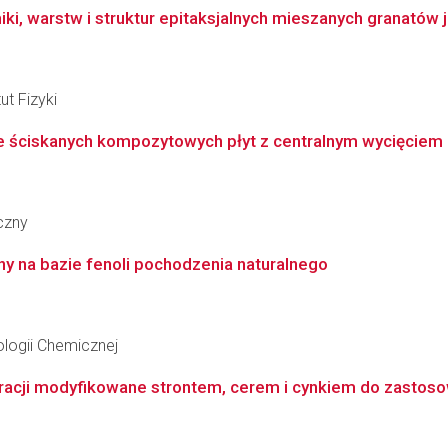
, warstw i struktur epitaksjalnych mieszanych granatów ja
ut Fizyki
e ściskanych kompozytowych płyt z centralnym wycięciem
czny
y na bazie fenoli pochodzenia naturalnego
logii Chemicznej
racji modyfikowane strontem, cerem i cynkiem do zastosow