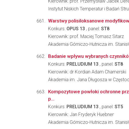
Kierownik: prof. Przemysław Jacek Der
Instytut Niskich Temperatur i Badań St
Warstwy polisiloksanowe modyfikow
Konkurs:
OPUS 13
, panel:
ST8
Kierownik: prof. Maciej Tomasz Sitarz
Akademia Górniczo-Hutnicza im. Stanisła
Badanie wpływu wybranych czynników
Konkurs:
PRELUDIUM 13
, panel:
ST8
Kierownik: dr Kordian Adam Chamerski
Akademia im. Jana Długosza w Częstoch
Kompozytowe powłoki ochronne prz
p...
Konkurs:
PRELUDIUM 13
, panel:
ST5
Kierownik: Jan Fryderyk Huebner
Akademia Górniczo-Hutnicza im. Stanisła