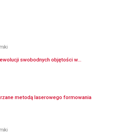
miki
wolucji swobodnych objętości w...
arzane metodą laserowego formowania
miki