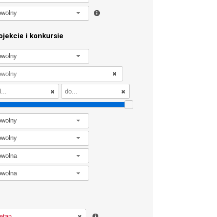
owolny
jekcie i konkursie
owolny
owolny
owolny
owolna
owolna