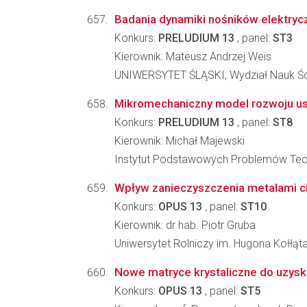
Badania dynamiki nośników elektrycz
Konkurs:
PRELUDIUM 13
, panel:
ST3
Kierownik: Mateusz Andrzej Weis
UNIWERSYTET ŚLĄSKI, Wydział Nauk Ści
Mikromechaniczny model rozwoju us
Konkurs:
PRELUDIUM 13
, panel:
ST8
Kierownik: Michał Majewski
Instytut Podstawowych Problemów Tec
Wpływ zanieczyszczenia metalami cięż
Konkurs:
OPUS 13
, panel:
ST10
Kierownik: dr hab. Piotr Gruba
Uniwersytet Rolniczy im. Hugona Kołłąt
Nowe matryce krystaliczne do uzysk
Konkurs:
OPUS 13
, panel:
ST5