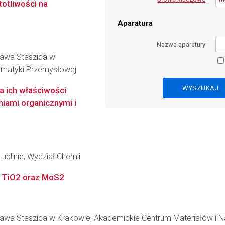
otliwości na
Aparatura
Nazwa aparatury
ława Staszica w
formatyki Przemysłowej
a ich właściwości
iami organicznymi i
ublinie, Wydział Chemii
e TiO2 oraz MoS2
ława Staszica w Krakowie, Akademickie Centrum Materiałów i N