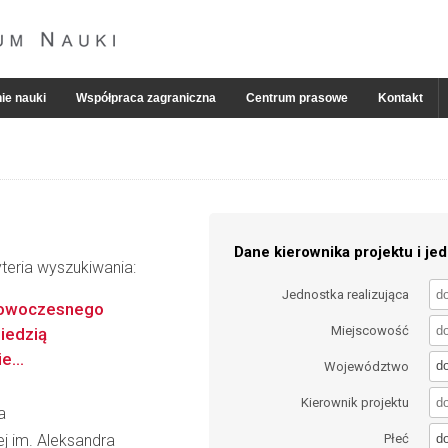
ie nauki
Współpraca zagraniczna
Centrum prasowe
Kontakt
Dane kierownika projektu i jed
teria wyszukiwania:
Jednostka realizująca
nowoczesnego
Miejscowość
iedzią
...
d
Województwo
Kierownik projektu
a
d
wej im. Aleksandra
Płeć