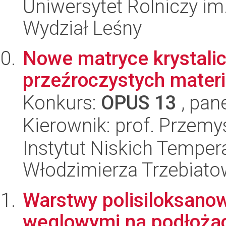
Uniwersytet Rolniczy im
Wydział Leśny
Nowe matryce krystali
przeźroczystych mater
Konkurs:
OPUS 13
, pan
Kierownik: prof. Przem
Instytut Niskich Tempera
Włodzimierza Trzebiat
Warstwy polisiloksano
węglowymi na podłoża