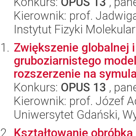
Konkurs:
OPUS 13
, pan
Kierownik: prof. Jadwiga
Instytut Fizyki Molekula
Zwiększenie globalnej i
gruboziarnistego model
rozszerzenie na symulac
Konkurs:
OPUS 13
, pan
Kierownik: prof. Józef 
Uniwersytet Gdański, W
Kształtowanie obróbką