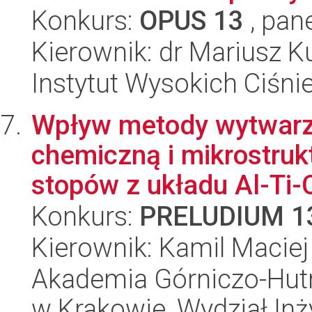
Konkurs:
OPUS 13
, pan
Kierownik: dr Mariusz K
Instytut Wysokich Ciśni
Wpływ metody wytwarz
chemiczną i mikrostruk
stopów z układu Al-Ti-C
Konkurs:
PRELUDIUM 1
Kierownik: Kamil Maciej
Akademia Górniczo-Hutn
w Krakowie, Wydział Inży