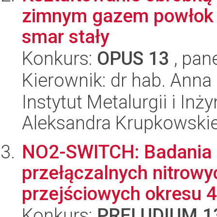
zimnym gazem powłok 
smar stały
Konkurs:
OPUS 13
, pan
Kierownik: dr hab. Anna
Instytut Metalurgii i Inż
Aleksandra Krupkowski
NO2-SWITCH: Badania f
przełączalnych nitrow
przejściowych okresu 4
Konkurs:
PRELUDIUM 1