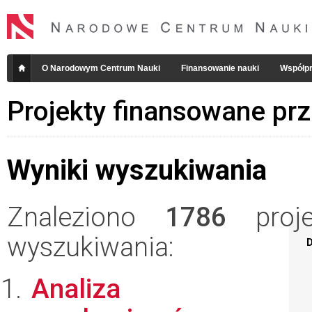
O Narodowym Centrum Nauki
Finansowanie nauki
Współpr
Projekty finansowane pr
Wyniki wyszukiwania
Znaleziono
1786
projek
wyszukiwania:
D
Analiza