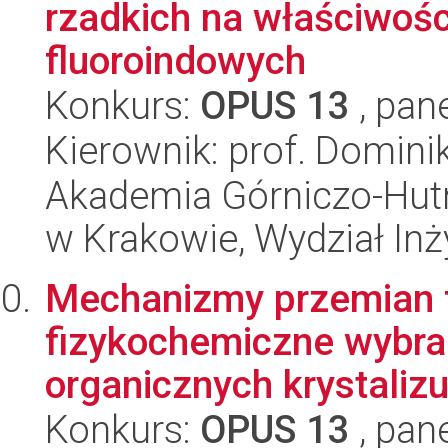
rzadkich na właściwośc
fluoroindowych
Konkurs:
OPUS 13
, pan
Kierownik: prof. Domini
Akademia Górniczo-Hutn
w Krakowie, Wydział Inży
Mechanizmy przemian f
fizykochemiczne wybra
organicznych krystalizu
Konkurs:
OPUS 13
, pan