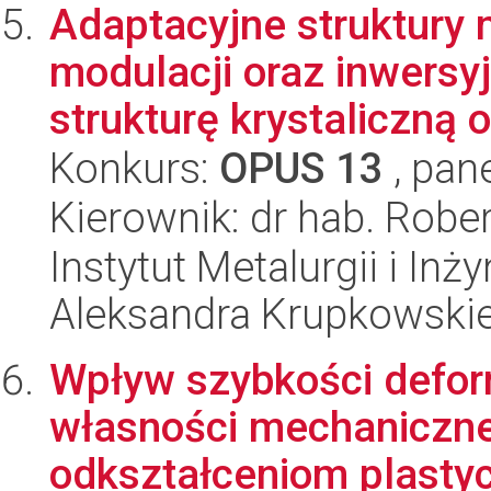
Adaptacyjne struktury
modulacji oraz inwersy
strukturę krystaliczną or
Konkurs:
OPUS 13
, pan
Kierownik: dr hab. Rober
Instytut Metalurgii i Inż
Aleksandra Krupkowski
Wpływ szybkości deform
własności mechaniczn
odkształceniom plastyc