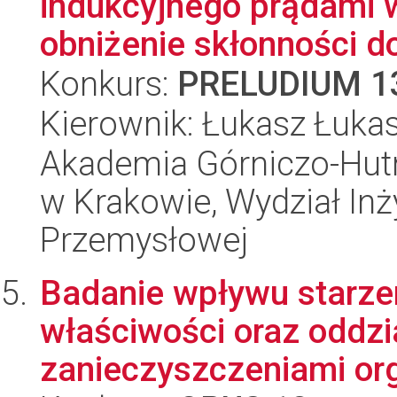
indukcyjnego prądami w
obniżenie skłonności do
Konkurs:
PRELUDIUM 1
Kierownik: Łukasz Łuka
Akademia Górniczo-Hutn
w Krakowie, Wydział Inży
Przemysłowej
Badanie wpływu starzen
właściwości oraz oddzi
zanieczyszczeniami org