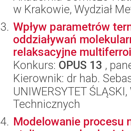
w Krakowie, Wydział Met
Wpływ parametrów ter
oddziaływań molekular
relaksacyjne multiferr
Konkurs:
OPUS 13
, pan
Kierownik: dr hab. Seba
UNIWERSYTET ŚLĄSKI, W
Technicznych
Modelowanie procesu 