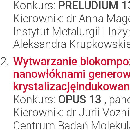
Konkurs:
PRELUDIUM 1
Kierownik: dr Anna Mag
Instytut Metalurgii i Inż
Aleksandra Krupkowski
Wytwarzanie biokomp
nanowłóknami generowa
krystalizacjęindukowa
Konkurs:
OPUS 13
, pan
Kierownik: dr Jurii Vozn
Centrum Badań Molekul