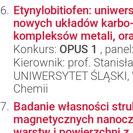
Etynylobitiofen: uniwer
nowych układów karbo- 
kompleksów metali, ora
Konkurs:
OPUS 1
, panel
Kierownik: prof. Stanis
UNIWERSYTET ŚLĄSKI, Wy
Chemii
Badanie własności stru
magnetycznych nanoczą
warstw i powierzchni z.