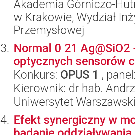
Akademia Górniczo-Hutn
w Krakowie, Wydział Inży
Przemysłowej
Normal 0 21 Ag@SiO2 - 
optycznych sensorów 
Konkurs:
OPUS 1
, panel
Kierownik: dr hab. Andrz
Uniwersytet Warszawski
Efekt synergiczny w mo
badanie oddziaływania 