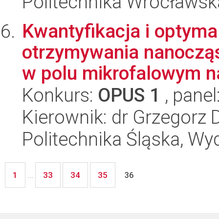
Politechnika Wrocławsk
Kwantyfikacja i optyma
otrzymywania nanocząs
w polu mikrofalowym na
Konkurs:
OPUS 1
, panel
Kierownik: dr Grzegorz 
Politechnika Śląska, Wy
1
33
34
35
...
36