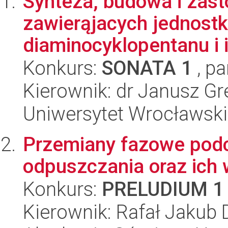
Synteza, budowa i zas
zawierąjacych jednostkę
diaminocyklopentanu i i
Konkurs:
SONATA 1
, pa
Kierownik: dr Janusz Gr
Uniwersytet Wrocławski
Przemiany fazowe podc
odpuszczania oraz ich 
Konkurs:
PRELUDIUM 1
Kierownik: Rafał Jakub 