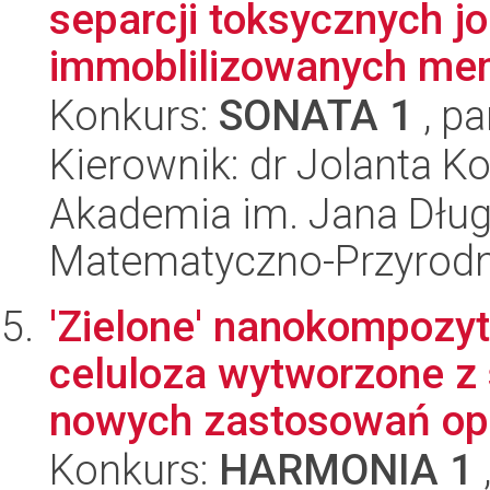
separcji toksycznych 
immoblilizowanych me
Konkurs:
SONATA 1
, pa
Kierownik: dr Jolanta K
Akademia im. Jana Dług
Matematyczno-Przyrodn
'Zielone' nanokompozyt
celuloza wytworzone z
nowych zastosowań opa
Konkurs:
HARMONIA 1