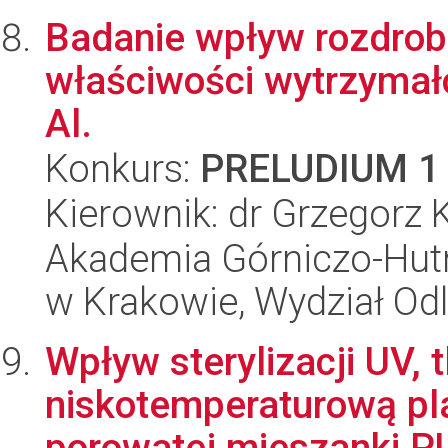
Badanie wpływ rozdrobn
właściwości wytrzymał
Al.
Konkurs:
PRELUDIUM 1
Kierownik: dr Grzegorz 
Akademia Górniczo-Hutn
w Krakowie, Wydział Od
Wpływ sterylizacji UV, 
niskotemperaturową pl
porowatej mieszanki P