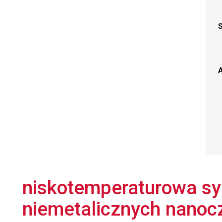
A
niskotemperaturowa syn
niemetalicznych nanoc