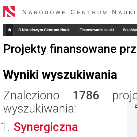
O Narodowym Centrum Nauki
Finansowanie nauki
Współpr
Projekty finansowane pr
Wyniki wyszukiwania
Znaleziono
1786
projek
wyszukiwania:
D
Synergiczna