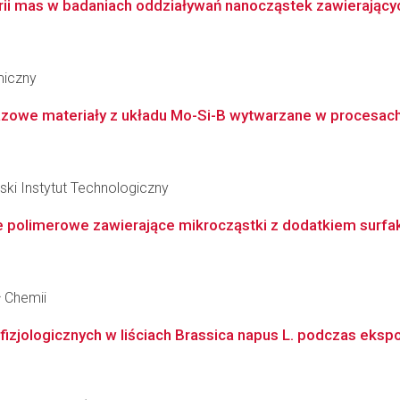
i mas w badaniach oddziaływań nanocząstek zawierającyc
miczny
owe materiały z układu Mo-Si-B wytwarzane w procesach 
i Instytut Technologiczny
 polimerowe zawierające mikrocząstki z dodatkiem surfakt
ł Chemii
fizjologicznych w liściach Brassica napus L. podczas ekspoz