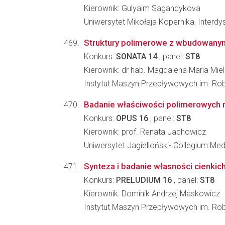
Kierownik: Gulyaim Sagandykova
Uniwersytet Mikołaja Kopernika, Inter
Struktury polimerowe z wbudowanym
Konkurs:
SONATA 14
, panel:
ST8
Kierownik: dr hab. Magdalena Maria Mie
Instytut Maszyn Przepływowych im. Ro
Badanie właściwości polimerowych m
Konkurs:
OPUS 16
, panel:
ST8
Kierownik: prof. Renata Jachowicz
Uniwersytet Jagielloński- Collegium M
Synteza i badanie własności cienk
Konkurs:
PRELUDIUM 16
, panel:
ST8
Kierownik: Dominik Andrzej Maskowicz
Instytut Maszyn Przepływowych im. Ro