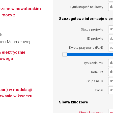
d
Tytuł/stopień naukowy
arzane w nowatorskim
j mocy z
Szczegółowe informacje o pro
d
Status projektu
ek
ID projektu
erii Materiałowej
Kwota przyznana (PLN)
a elektrycznie
erowego
d
Typ konkursu
d
Konkurs
d
Grupa nauk
our.) w modulacji
d
Panel
owania w żwaczu
Słowa kluczowe
Słowa kluczowe