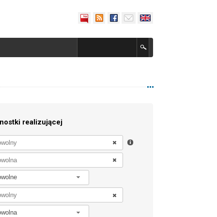
nostki realizującej
owolne
owolna