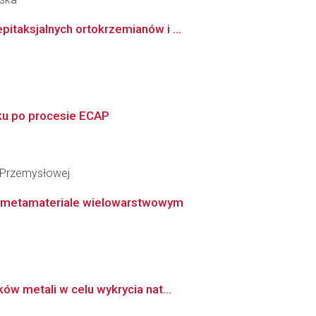
itaksjalnych ortokrzemianów i ...
ku po procesie ECAP
i Przemysłowej
m metamateriale wielowarstwowym
w metali w celu wykrycia nat...