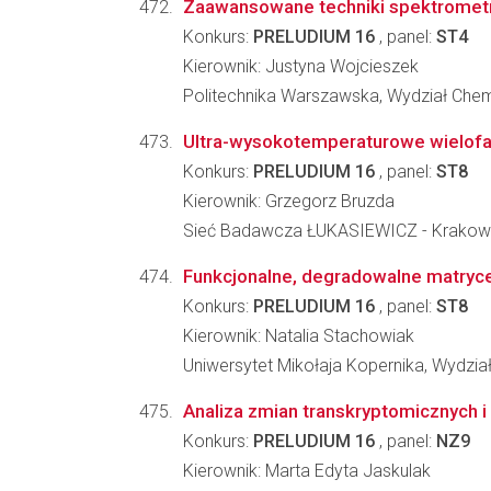
Zaawansowane techniki spektrometri
Konkurs:
PRELUDIUM 16
, panel:
ST4
Kierownik: Justyna Wojcieszek
Politechnika Warszawska, Wydział Che
Ultra-wysokotemperaturowe wielofaz
Konkurs:
PRELUDIUM 16
, panel:
ST8
Kierownik: Grzegorz Bruzda
Sieć Badawcza ŁUKASIEWICZ - Krakowsk
Funkcjonalne, degradowalne matryce
Konkurs:
PRELUDIUM 16
, panel:
ST8
Kierownik: Natalia Stachowiak
Uniwersytet Mikołaja Kopernika, Wydzia
Analiza zmian transkryptomicznych i 
Konkurs:
PRELUDIUM 16
, panel:
NZ9
Kierownik: Marta Edyta Jaskulak