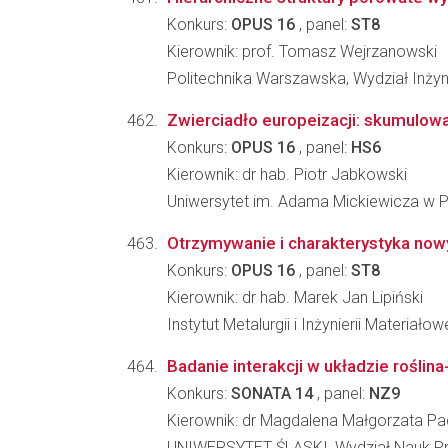
Konkurs:
OPUS 16
, panel:
ST8
Kierownik: prof. Tomasz Wejrzanowski
Politechnika Warszawska, Wydział Inżyni
Zwierciadło europeizacji: skumulow
Konkurs:
OPUS 16
, panel:
HS6
Kierownik: dr hab. Piotr Jabkowski
Uniwersytet im. Adama Mickiewicza w 
Otrzymywanie i charakterystyka no
Konkurs:
OPUS 16
, panel:
ST8
Kierownik: dr hab. Marek Jan Lipiński
Instytut Metalurgii i Inżynierii Materia
Badanie interakcji w układzie rośli
Konkurs:
SONATA 14
, panel:
NZ9
Kierownik: dr Magdalena Małgorzata P
UNIWERSYTET ŚLĄSKI, Wydział Nauk Przyr