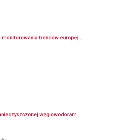
 monitorowania trendów europej...
-zanieczyszczonej węglowodoram...
iska