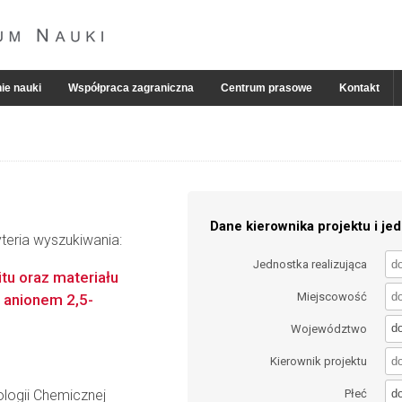
ie nauki
Współpraca zagraniczna
Centrum prasowe
Kontakt
Dane kierownika projektu i jed
teria wyszukiwania:
Jednostka realizująca
tu oraz materiału
Miejscowość
 anionem 2,5-
d
Województwo
Kierownik projektu
d
logii Chemicznej
Płeć