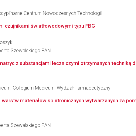
dyscyplinarne Centrum Nowoczesnych Technologii
i czujnikami światłowodowymi typu FBG
loszyk
berta Szewalskiego PAN
atryc z substancjami leczniczymi otrzymanych techniką d
edicum, Collegium Medicum; Wydział Farmaceutyczny
ich warstw materiałów spintronicznych wytwarzanych za p
berta Szewalskiego PAN