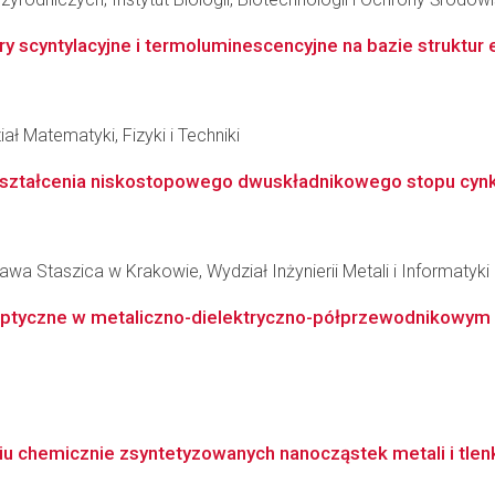
yntylacyjne i termoluminescencyjne na bazie struktur ep
ł Matematyki, Fizyki i Techniki
ształcenia niskostopowego dwuskładnikowego stopu cyn
wa Staszica w Krakowie, Wydział Inżynierii Metali i Informatyk
 optyczne w metaliczno-dielektryczno-półprzewodnikowy
u chemicznie zsyntetyzowanych nanocząstek metali i tlenkó