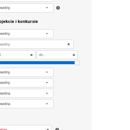
owolny
jekcie i konkursie
owolny
owolny
owolny
owolna
owolna