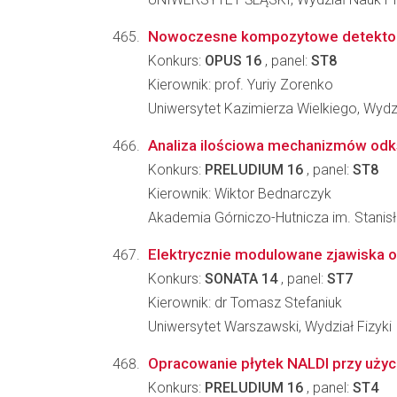
Nowoczesne kompozytowe detektory sc
Konkurs:
OPUS 16
, panel:
ST8
Kierownik: prof. Yuriy Zorenko
Uniwersytet Kazimierza Wielkiego, Wydzia
Analiza ilościowa mechanizmów odk
Konkurs:
PRELUDIUM 16
, panel:
ST8
Kierownik: Wiktor Bednarczyk
Akademia Górniczo-Hutnicza im. Stanisła
Elektrycznie modulowane zjawiska
Konkurs:
SONATA 14
, panel:
ST7
Kierownik: dr Tomasz Stefaniuk
Uniwersytet Warszawski, Wydział Fizyki
Opracowanie płytek NALDI przy użyci
Konkurs:
PRELUDIUM 16
, panel:
ST4