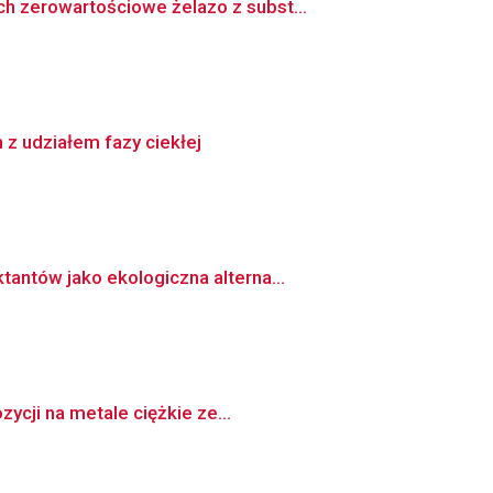
h zerowartościowe żelazo z subst...
z udziałem fazy ciekłej
antów jako ekologiczna alterna...
ycji na metale ciężkie ze...