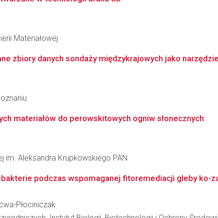
erii Materiałowej
ane zbiory danych sondaży międzykrajowych jako narzędzie
Poznaniu
wych materiałów do perowskitowych ogniw słonecznych
łowej im. Aleksandra Krupkowskiego PAN
na-bakterie podczas wspomaganej fitoremediacji gleby ko
acwa-Płociniczak
odniczych; Instytut Biologii, Biotechnologii i Ochrony Środow