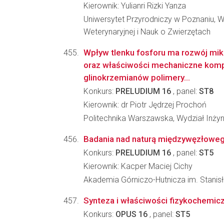
Kierownik: Yulianri Rizki Yanza
Uniwersytet Przyrodniczy w Poznaniu, 
Weterynaryjnej i Nauk o Zwierzętach
Wpływ tlenku fosforu ma rozwój mikr
oraz właściwości mechaniczne kom
glinokrzemianów polimery...
Konkurs:
PRELUDIUM 16
, panel:
ST8
Kierownik: dr Piotr Jędrzej Prochoń
Politechnika Warszawska, Wydział Inżyn
Badania nad naturą międzywęzłowego
Konkurs:
PRELUDIUM 16
, panel:
ST5
Kierownik: Kacper Maciej Cichy
Akademia Górniczo-Hutnicza im. Stanisł
Synteza i właściwości fizykochemic
Konkurs:
OPUS 16
, panel:
ST5