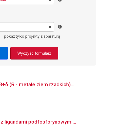
pokaż tylko projekty z aparaturą
Wyczyść formularz
δ (R - metale ziem rzadkich)...
z ligandami podfosforynowymi...