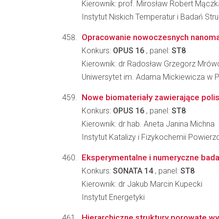
Kierownik: prof. Mirosław Robert Mączk
Instytut Niskich Temperatur i Badań St
Opracowanie nowoczesnych nanomate
Konkurs:
OPUS 16
, panel:
ST8
Kierownik: dr Radosław Grzegorz Mrów
Uniwersytet im. Adama Mickiewicza w
Nowe biomateriały zawierające polisa
Konkurs:
OPUS 16
, panel:
ST8
Kierownik: dr hab. Aneta Janina Michna
Instytut Katalizy i Fizykochemii Powier
Eksperymentalne i numeryczne bada
Konkurs:
SONATA 14
, panel:
ST8
Kierownik: dr Jakub Marcin Kupecki
Instytut Energetyki
Hierarchiczne struktury porowate w