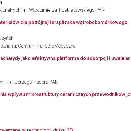
a
rukturalnych im. Włodzimierza Trzebiatowskiego PAN
riałów dla potrójnej terapii raka wątrobokomórkowego
czyński
 Poznaniu, Centrum NanoBioMedyczne
charydy jako efektywna platforma do adsorpcji i uwalniani
zchni im. Jerzego Habera PAN
nia wpływu mikrostruktury ceramicznych przewodników jon
ytwarzane w technologii druku 3D