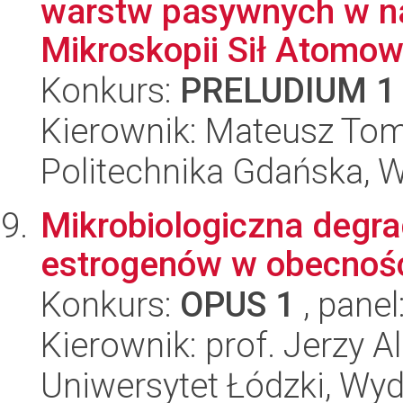
warstw pasywnych w na
Mikroskopii Sił Atomowy
Konkurs:
PRELUDIUM 1
Kierownik: Mateusz To
Politechnika Gdańska, 
Mikrobiologiczna degr
estrogenów w obecności
Konkurs:
OPUS 1
, panel
Kierownik: prof. Jerzy A
Uniwersytet Łódzki, Wydz