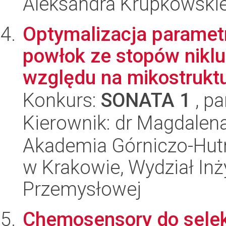
Aleksandra Krupkowski
Optymalizacja paramet
powłok ze stopów niklu
względu na mikostruktur
Konkurs:
SONATA 1
, pa
Kierownik: dr Magdale
Akademia Górniczo-Hutn
w Krakowie, Wydział Inży
Przemysłowej
Chemosensory do sele