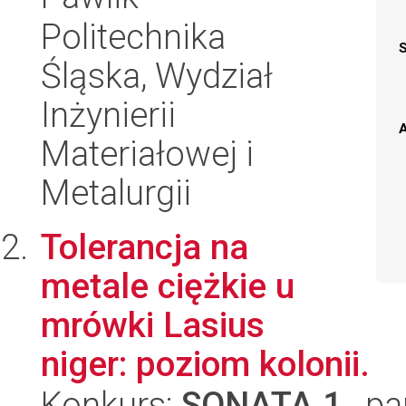
Politechnika
Śląska, Wydział
Inżynierii
A
Materiałowej i
Metalurgii
Tolerancja na
metale ciężkie u
mrówki Lasius
niger: poziom kolonii.
Konkurs:
SONATA 1
, pa