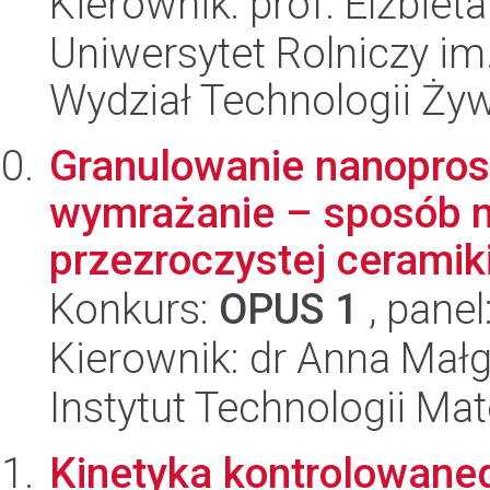
Kierownik: prof. Elżbiet
Uniwersytet Rolniczy im
Wydział Technologii Ży
Granulowanie nanopro
wymrażanie – sposób n
przezroczystej ceramiki
Konkurs:
OPUS 1
, panel
Kierownik: dr Anna Małg
Instytut Technologii Ma
Kinetyka kontrolowaneg