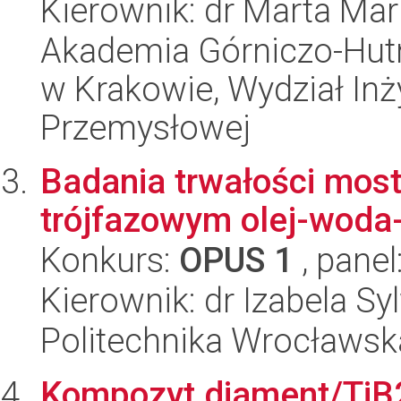
Kierownik: dr Marta Mar
Akademia Górniczo-Hutn
w Krakowie, Wydział Inży
Przemysłowej
Badania trwałości mos
trójfazowym olej-woda-
Konkurs:
OPUS 1
, panel
Kierownik: dr Izabela S
Politechnika Wrocławsk
Kompozyt diament/TiB2