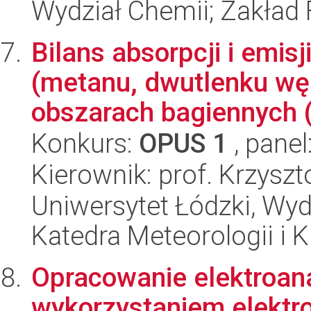
Wydział Chemii; Zakład 
Bilans absorpcji i emis
(metanu, dwutlenku węg
obszarach bagiennych (
Konkurs:
OPUS 1
, panel
Kierownik: prof. Krzyszt
Uniwersytet Łódzki, Wyd
Katedra Meteorologii i K
Opracowanie elektroana
wykorzystaniem elektr