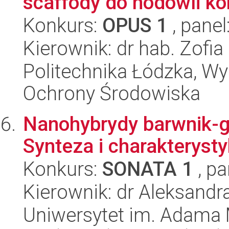
scaffody do hodowli k
Konkurs:
OPUS 1
, panel
Kierownik: dr hab. Zofi
Politechnika Łódzka, Wyd
Ochrony Środowiska
Nanohybrydy barwnik-gr
Synteza i charakteryst
Konkurs:
SONATA 1
, pa
Kierownik: dr Aleksandra
Uniwersytet im. Adama 