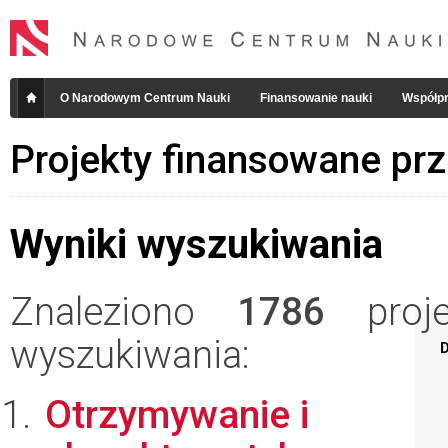
O Narodowym Centrum Nauki
Finansowanie nauki
Współpr
Projekty finansowane pr
Wyniki wyszukiwania
Znaleziono
1786
projek
wyszukiwania:
D
Otrzymywanie i