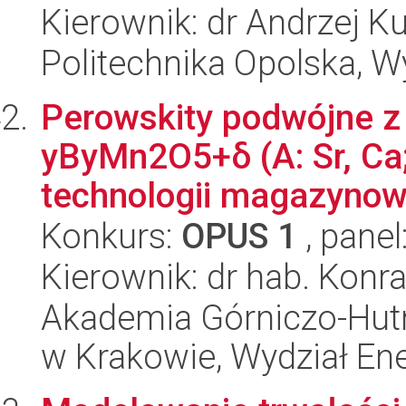
Kierownik: dr Andrzej K
Politechnika Opolska, 
Perowskity podwójne z
yByMn2O5+δ (A: Sr, Ca; 
technologii magazynowan
Konkurs:
OPUS 1
, panel
Kierownik: dr hab. Konr
Akademia Górniczo-Hutn
w Krakowie, Wydział Ener