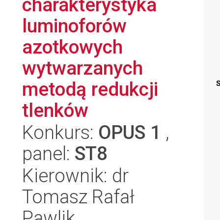
charakterystyka
luminoforów
azotkowych
wytwarzanych
metodą redukcji
S
tlenków
Konkurs:
OPUS 1
,
panel:
ST8
Kierownik: dr
Tomasz Rafał
Pawlik