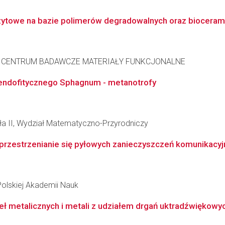
towe na bazie polimerów degradowalnych oraz biocerami
ANE CENTRUM BADAWCZE MATERIAŁY FUNKCJONALNE
 endofitycznego Sphagnum - metanotrofy
wła II, Wydział Matematyczno-Przyrodniczy
rzestrzenianie się pyłowych zanieczyszczeń komunikacyjny
Polskiej Akademii Nauk
eł metalicznych i metali z udziałem drgań uktradźwiękowy