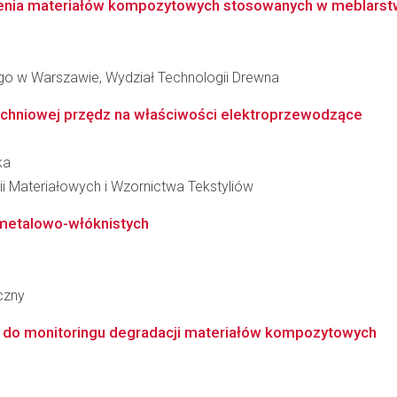
jenia materiałów kompozytowych stosowanych w meblarst
o w Warszawie, Wydział Technologii Drewna
zchniowej przędz na właściwości elektroprzewodzące
ka
ii Materiałowych i Wzornictwa Tekstyliów
 metalowo-włóknistych
czny
 do monitoringu degradacji materiałów kompozytowych