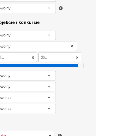
owolny
jekcie i konkursie
owolny
owolny
owolny
owolna
owolna