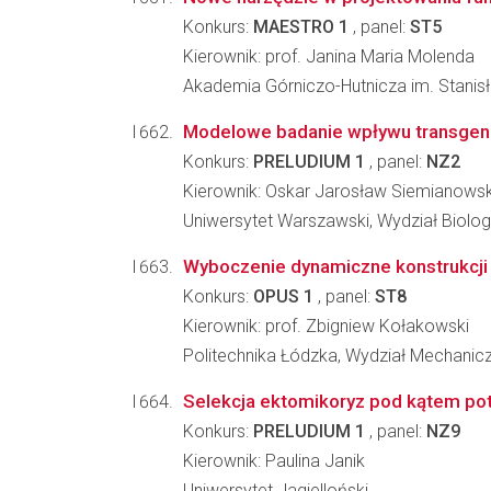
Konkurs:
MAESTRO 1
, panel:
ST5
Kierownik: prof. Janina Maria Molenda
Akademia Górniczo-Hutnicza im. Stanisł
Modelowe badanie wpływu transgenu
Konkurs:
PRELUDIUM 1
, panel:
NZ2
Kierownik: Oskar Jarosław Siemianowsk
Uniwersytet Warszawski, Wydział Biologi
Wyboczenie dynamiczne konstrukcji
Konkurs:
OPUS 1
, panel:
ST8
Kierownik: prof. Zbigniew Kołakowski
Politechnika Łódzka, Wydział Mechanicz
Selekcja ektomikoryz pod kątem poten
Konkurs:
PRELUDIUM 1
, panel:
NZ9
Kierownik: Paulina Janik
Uniwersytet Jagielloński