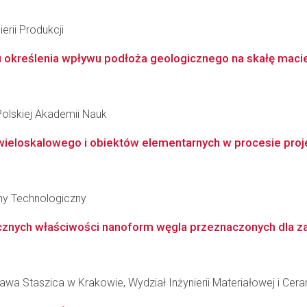
erii Produkcji
określenia wpływu podłoża geologicznego na skałę macier
Polskiej Akademii Nauk
eloskalowego i obiektów elementarnych w procesie proje
zny Technologiczny
gicznych właściwości nanoform węgla przeznaczonych dla
wa Staszica w Krakowie, Wydział Inżynierii Materiałowej i Cera