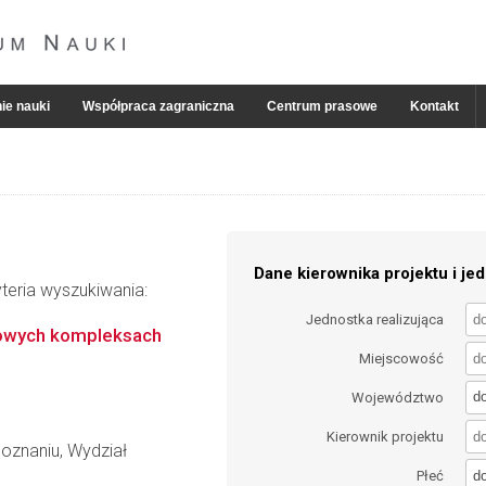
ie nauki
Współpraca zagraniczna
Centrum prasowe
Kontakt
Dane kierownika projektu i jed
teria wyszukiwania:
Jednostka realizująca
nowych kompleksach
Miejscowość
d
Województwo
Kierownik projektu
oznaniu, Wydział
d
Płeć