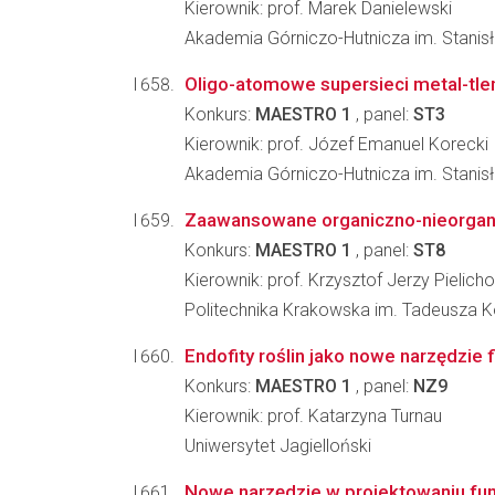
Kierownik: prof. Marek Danielewski
Akademia Górniczo-Hutnicza im. Stanisła
Oligo-atomowe supersieci metal-tlen
Konkurs:
MAESTRO 1
, panel:
ST3
Kierownik: prof. Józef Emanuel Korecki
Akademia Górniczo-Hutnicza im. Stanisł
Zaawansowane organiczno-nieorgani
Konkurs:
MAESTRO 1
, panel:
ST8
Kierownik: prof. Krzysztof Jerzy Pielich
Politechnika Krakowska im. Tadeusza Koś
Endofity roślin jako nowe narzędzie 
Konkurs:
MAESTRO 1
, panel:
NZ9
Kierownik: prof. Katarzyna Turnau
Uniwersytet Jagielloński
Nowe narzędzie w projektowaniu funk