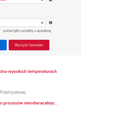
pokaż tylko projekty z aparaturą
Wyczyść formularz
stra-wysokich temperaturach
i Przemysłowej
iki procesów nieodwracalnyc...