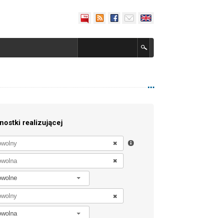
nostki realizującej
owolne
owolna