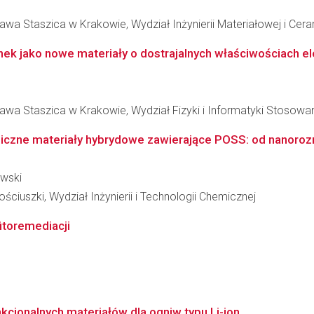
wa Staszica w Krakowie, Wydział Inżynierii Materiałowej i Cera
ek jako nowe materiały o dostrajalnych właściwościach el
awa Staszica w Krakowie, Wydział Fizyki i Informatyki Stosowa
czne materiały hybrydowe zawierające POSS: od nanoroz
owski
ciuszki, Wydział Inżynierii i Technologii Chemicznej
fitoremediacji
cjonalnych materiałów dla ogniw typu Li-ion