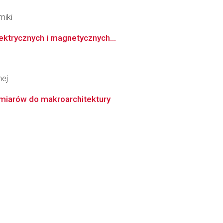
miki
ektrycznych i magnetycznych...
nej
miarów do makroarchitektury