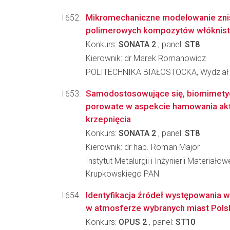
Mikromechaniczne modelowanie zni
polimerowych kompozytów włóknist
Konkurs:
SONATA 2
, panel:
ST8
Kierownik: dr Marek Romanowicz
POLITECHNIKA BIAŁOSTOCKA, Wydział
Samodostosowujące się, biomimety
porowate w aspekcie hamowania akt
krzepnięcia
Konkurs:
SONATA 2
, panel:
ST8
Kierownik: dr hab. Roman Major
Instytut Metalurgii i Inżynierii Materiało
Krupkowskiego PAN
Identyfikacja źródeł występowania 
w atmosferze wybranych miast Pols
Konkurs:
OPUS 2
, panel:
ST10