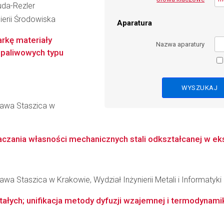
uda-Rezler
ierii Środowiska
Aparatura
rkę materiały
Nazwa aparatury
 paliwowych typu
ława Staszica w
zania własności mechanicznych stali odkształcanej w ek
wa Staszica w Krakowie, Wydział Inżynierii Metali i Informatyk
stałych; unifikacja metody dyfuzji wzajemnej i termodynam