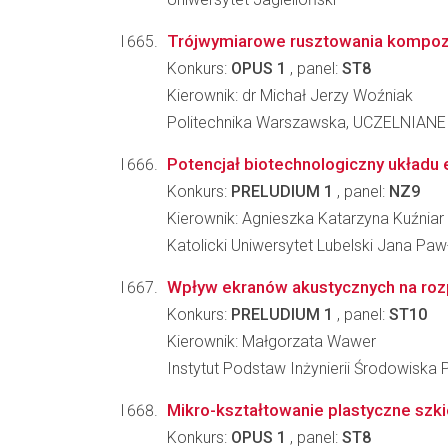
Trójwymiarowe rusztowania kompozy
Konkurs:
OPUS 1
, panel:
ST8
Kierownik: dr Michał Jerzy Woźniak
Politechnika Warszawska, UCZELNI
Potencjał biotechnologiczny układu
Konkurs:
PRELUDIUM 1
, panel:
NZ9
Kierownik: Agnieszka Katarzyna Kuźniar
Katolicki Uniwersytet Lubelski Jana Pa
Wpływ ekranów akustycznych na rozp
Konkurs:
PRELUDIUM 1
, panel:
ST10
Kierownik: Małgorzata Wawer
Instytut Podstaw Inżynierii Środowiska 
Mikro-kształtowanie plastyczne szki
Konkurs:
OPUS 1
, panel:
ST8