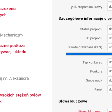
d
Tytuł/stopień naukowy
szczenia
ych
Szczegółowe informacje o pro
d
Status projektu
 Mechaniczny
ID projektu
czne podłoża
Kwota przyznana (PLN)
ywacji układu
d
Typ konkursu
d
Konkurs
wej im. Aleksandra
d
Grupa nauk
d
Panel
wysokich stężeń pyłów
ki
Słowa kluczowe
Słowa kluczowe