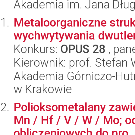
Akademia im. Jana Dłu
Metaloorganiczne stru
wychwytywania dwutle
Konkurs:
OPUS 28
, pan
Kierownik: prof. Stefan
Akademia Górniczo-Hutn
w Krakowie
Polioksometalany zawi
Mn / Hf / V / W / Mo; 
obliczeniowych do pro..