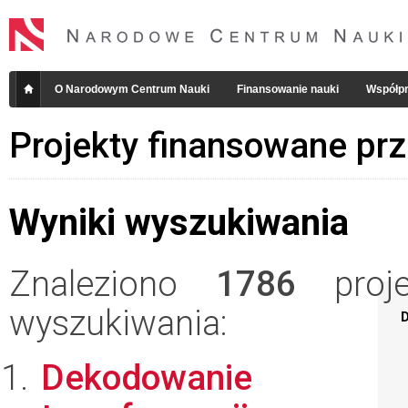
O Narodowym Centrum Nauki
Finansowanie nauki
Współpr
Projekty finansowane pr
Wyniki wyszukiwania
Znaleziono
1786
projek
wyszukiwania:
D
Dekodowanie