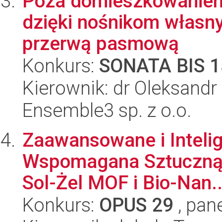
Poza domieszkowaniem:
dzięki nośnikom własn
przerwą pasmową
Konkurs:
SONATA BIS 1
Kierownik: dr Oleksandr
Ensemble3 sp. z o.o.
Zaawansowane i Intelig
Wspomagana Sztuczną I
Sol-Żel MOF i Bio-Nan..
Konkurs:
OPUS 29
, pan