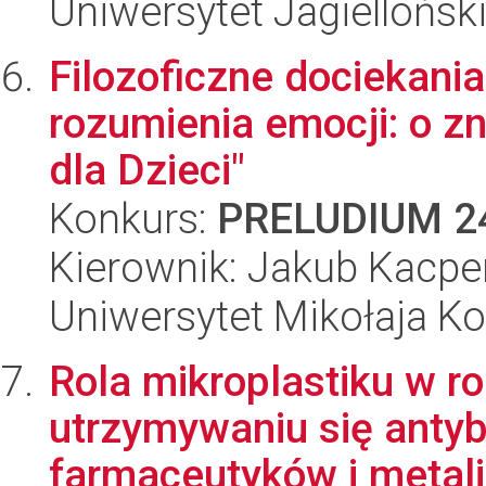
Uniwersytet Jagiellońsk
Filozoficzne dociekania
rozumienia emocji: o z
dla Dzieci"
Konkurs:
PRELUDIUM 2
Kierownik: Jakub Kacpe
Uniwersytet Mikołaja K
Rola mikroplastiku w ro
utrzymywaniu się antyb
farmaceutyków i metali 