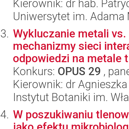
Kierownik: dr hab. Patry
Uniwersytet im. Adama 
Wykluczanie metali vs. 
mechanizmy sieci inter
odpowiedzi na metale t.
Konkurs:
OPUS 29
, pan
Kierownik: dr Agnieszk
Instytut Botaniki im. W
W poszukiwaniu tlenow
jako efektu mikrobiolo