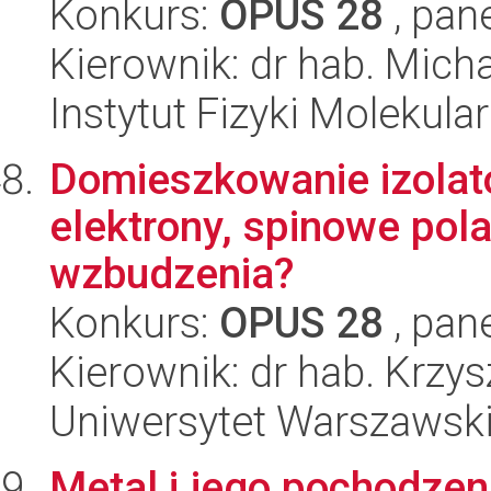
Konkurs:
OPUS 28
, pan
Kierownik: dr hab. Micha
Instytut Fizyki Molekula
Domieszkowanie izola
elektrony, spinowe po
wzbudzenia?
Konkurs:
OPUS 28
, pan
Kierownik: dr hab. Krzys
Uniwersytet Warszawsk
Metal i jego pochodzen