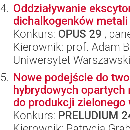
Oddziaływanie ekscyto
dichalkogenków metali
Konkurs:
OPUS 29
, pan
Kierownik: prof. Adam B
Uniwersytet Warszawsk
Nowe podejście do twor
hybrydowych opartych 
do produkcji zielonego 
Konkurs:
PRELUDIUM 2
Kierownik: Patrycja Gr