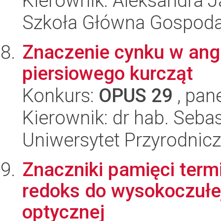
Kierownik: Aleksandra 
Szkoła Główna Gospoda
Znaczenie cynku w ang
piersiowego kurcząt
Konkurs:
OPUS 29
, pan
Kierownik: dr hab. Seba
Uniwersytet Przyrodnic
Znaczniki pamięci term
redoks do wysokoczułej 
optycznej