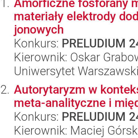
Amorficzne fosforany m
materiały elektrody do
jonowych
Konkurs:
PRELUDIUM 2
Kierownik: Oskar Grabo
Uniwersytet Warszawsk
Autorytaryzm w kontekś
meta-analityczne i mię
Konkurs:
PRELUDIUM 2
Kierownik: Maciej Górsk