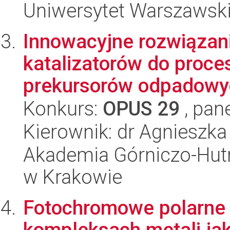
Uniwersytet Warszawsk
Innowacyjne rozwiązani
katalizatorów do proce
prekursorów odpadowych
Konkurs:
OPUS 29
, pan
Kierownik: dr Agniesz
Akademia Górniczo-Hutn
w Krakowie
Fotochromowe polarne 
kompleksach metali jak