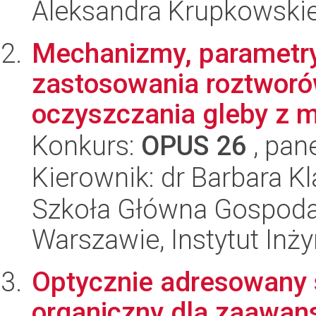
Aleksandra Krupkowski
Mechanizmy, parametry
zastosowania roztworó
oczyszczania gleby z me
Konkurs:
OPUS 26
, pan
Kierownik: dr Barbara Kl
Szkoła Główna Gospoda
Warszawie, Instytut Inży
Optycznie adresowany s
organiczny dla zaawans