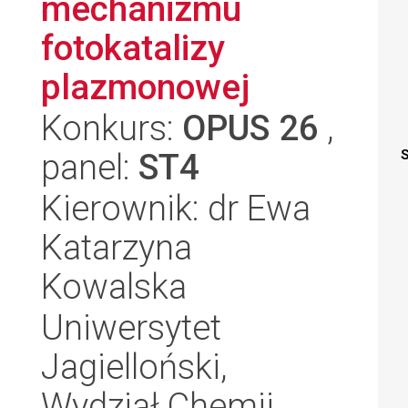
mechanizmu
fotokatalizy
plazmonowej
Konkurs:
OPUS 26
,
panel:
ST4
S
Kierownik: dr Ewa
Katarzyna
Kowalska
Uniwersytet
Jagielloński,
Wydział Chemii