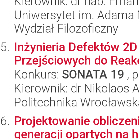
Kierownik: dr hab. Eman
Uniwersytet im. Adama 
Wydział Filozoficzny
Inżynieria Defektów 2
Przejściowych do Reakc
Konkurs:
SONATA 19
, 
Kierownik: dr Nikolaos 
Politechnika Wrocławsk
Projektowanie obliczen
generacji opartych na 