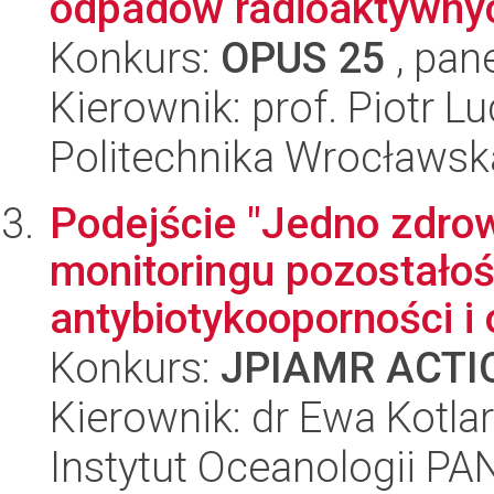
odpadów radioaktywnyc
Konkurs:
OPUS 25
, pan
Kierownik: prof. Piotr L
Politechnika Wrocławsk
Podejście "Jedno zdro
monitoringu pozostałoś
antybiotykooporności i 
Konkurs:
JPIAMR ACTIO
Kierownik: dr Ewa Kotla
Instytut Oceanologii PA