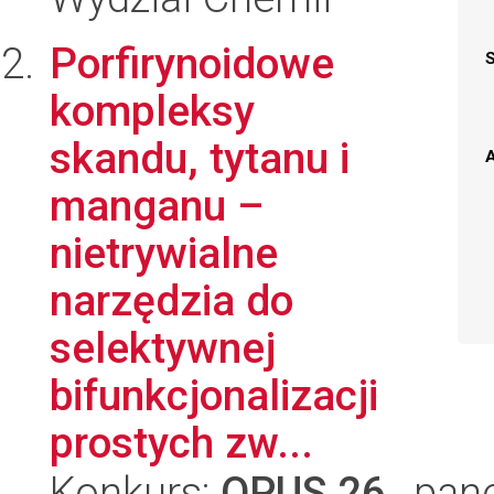
Porfirynoidowe
kompleksy
skandu, tytanu i
A
manganu –
nietrywialne
narzędzia do
selektywnej
bifunkcjonalizacji
prostych zw...
Konkurs:
OPUS 26
, pan