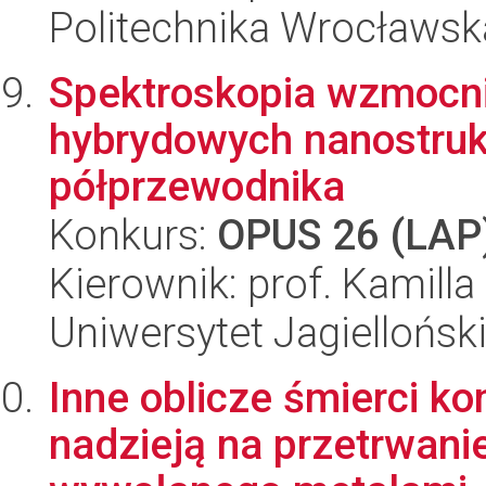
Politechnika Wrocławsk
Spektroskopia wzmocni
hybrydowych nanostruk
półprzewodnika
Konkurs:
OPUS 26 (LAP
Kierownik: prof. Kamill
Uniwersytet Jagiellońsk
Inne oblicze śmierci k
nadzieją na przetrwani