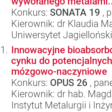
wywołanego metalami..
Konkurs:
SONATA 19
, 
Kierownik: dr Klaudia M
Uniwersytet Jagielloński
Innowacyjne bioabsorbo
cynku do potencjalnyc
mózgowo-naczyniowe
Konkurs:
OPUS 26
, pan
Kierownik: dr hab. Mag
Instytut Metalurgii i Inż