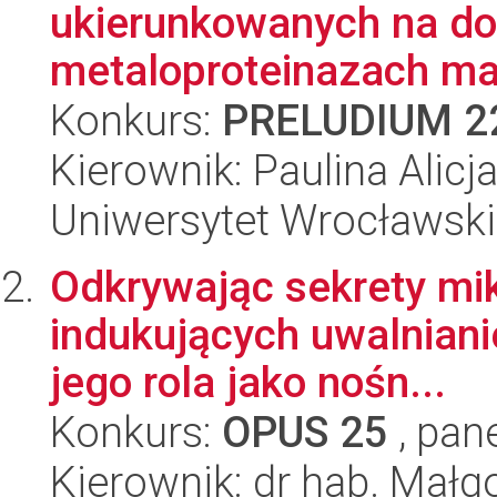
ukierunkowanych na do
metaloproteinazach mac
Konkurs:
PRELUDIUM 2
Kierownik: Paulina Alicj
Uniwersytet Wrocławski
Odkrywając sekrety mik
indukujących uwalniani
jego rola jako nośn...
Konkurs:
OPUS 25
, pan
Kierownik: dr hab. Mał