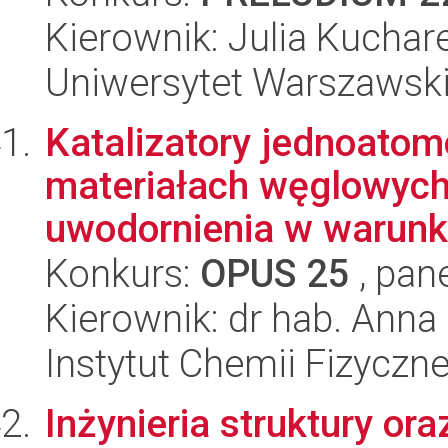
Kierownik: Julia Kuchar
Uniwersytet Warszawski,
Katalizatory jednoato
materiałach węglowych
uwodornienia w warunka
Konkurs:
OPUS 25
, pan
Kierownik: dr hab. Ann
Instytut Chemii Fizyczn
Inżynieria struktury or