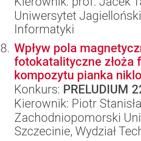
Kierownik: prof. Jacek 
Uniwersytet Jagiellońsk
Informatyki
Wpływ pola magnetycz
fotokatalityczne złoża 
kompozytu pianka nikl
Konkurs:
PRELUDIUM 2
Kierownik: Piotr Stanis
Zachodniopomorski Uni
Szczecinie, Wydział Tech