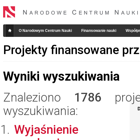
O Narodowym Centrum Nauki
Finansowanie nauki
Współpr
Projekty finansowane pr
Wyniki wyszukiwania
Znaleziono
1786
projek
wyszukiwania:
D
Wyjaśnienie