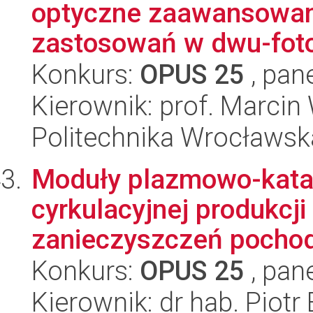
optyczne zaawansowan
zastosowań w dwu-fot
Konkurs:
OPUS 25
, pan
Kierownik: prof. Marcin
Politechnika Wrocławsk
Moduły plazmowo-katal
cyrkulacyjnej produkcj
zanieczyszczeń pochodz
Konkurs:
OPUS 25
, pan
Kierownik: dr hab. Piot