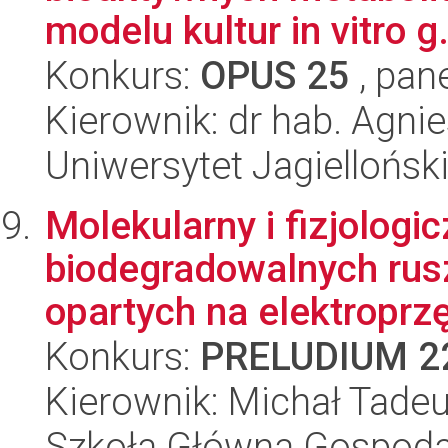
modelu kultur in vitro g.
Konkurs:
OPUS 25
, pan
Kierownik: dr hab. Agni
Uniwersytet Jagiellońs
Molekularny i fizjolog
biodegradowalnych ru
opartych na elektroprz
Konkurs:
PRELUDIUM 2
Kierownik: Michał Tade
Szkoła Główna Gospoda