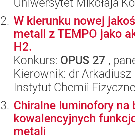
Uniwersytet Mikołaja K
W kierunku nowej jako
metali z TEMPO jako a
H2.
Konkurs:
OPUS 27
, pan
Kierownik: dr Arkadiusz
Instytut Chemii Fizyczn
Chiralne luminofory na 
kowalencyjnych funkc
metali