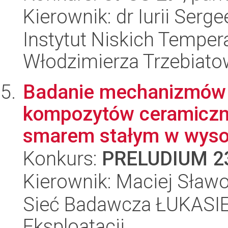
Kierownik: dr Iurii Serg
Instytut Niskich Tempera
Włodzimierza Trzebiat
Badanie mechanizmów 
kompozytów ceramiczn
smarem stałym w wysok
Konkurs:
PRELUDIUM 2
Kierownik: Maciej Sław
Sieć Badawcza ŁUKASIEW
Eksploatacji