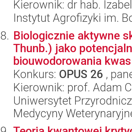
Kierownik: dr hab. Izab
Instytut Agrofizyki im.
Biologicznie aktywne s
Thunb.) jako potencjal
biouwodorowania kwas.
Konkurs:
OPUS 26
, pan
Kierownik: prof. Adam C
Uniwersytet Przyrodnicz
Medycyny Weterynaryjne
Teoria kwantowej kryty