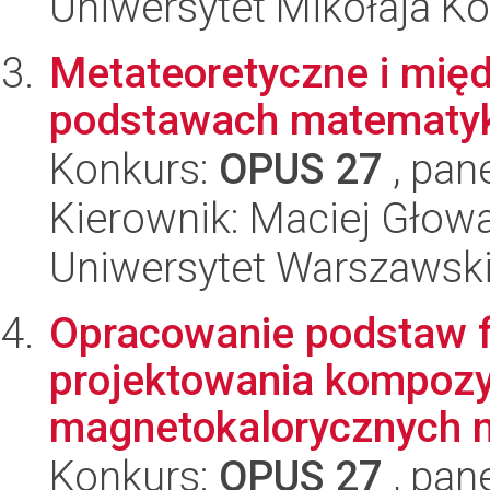
Uniwersytet Mikołaja K
Metateoretyczne i mię
podstawach matematyk
Konkurs:
OPUS 27
, pan
Kierownik: Maciej Głow
Uniwersytet Warszawsk
Opracowanie podstaw fi
projektowania kompoz
magnetokalorycznych na
Konkurs:
OPUS 27
, pan