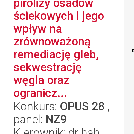
pirolizy osadów
ściekowych i jego
wpływ na
zrównoważoną
remediację gleb,
S
sekwestrację
węgla oraz
ogranicz...
Konkurs:
OPUS 28
,
panel:
NZ9
Kierownik: dr hab.