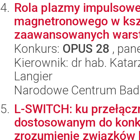
Rola plazmy impulsowe
magnetronowego w kszt
zaawansowanych warstw
Konkurs:
OPUS 28
, pan
Kierownik: dr hab. Kat
Langier
Narodowe Centrum Bad
L-SWITCH: ku przełąc
dostosowanym do konk
zrozumienie związków 