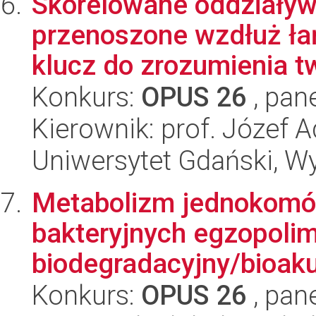
Skorelowane oddziaływ
przenoszone wzdłuż ła
klucz do zrozumienia tw
Konkurs:
OPUS 26
, pan
Kierownik: prof. Józef 
Uniwersytet Gdański, W
Metabolizm jednokomó
bakteryjnych egzopolim
biodegradacyjny/bioaku
Konkurs:
OPUS 26
, pan