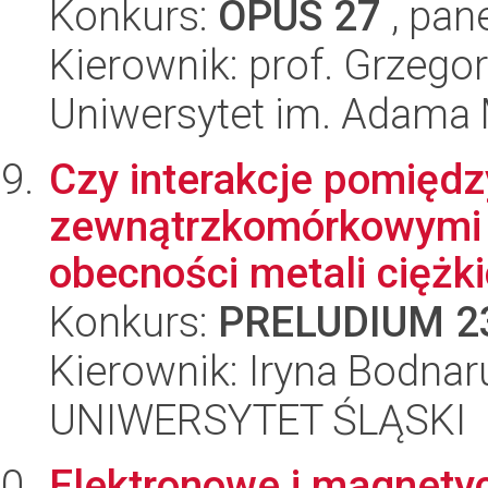
Konkurs:
OPUS 27
, pan
Kierownik: prof. Grzego
Uniwersytet im. Adama 
Czy interakcje pomiędz
zewnątrzkomórkowymi b
obecności metali ciężki
Konkurs:
PRELUDIUM 2
Kierownik: Iryna Bodnar
UNIWERSYTET ŚLĄSKI
Elektronowe i magnety