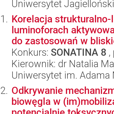
Uniwersytet Jagiellońsk
Korelacja strukturalno
luminoforach aktywowa
do zastosowań w bliskie
Konkurs:
SONATINA 8
,
Kierownik: dr Natalia M
Uniwersytet im. Adama 
Odkrywanie mechanizm
biowęgla w (im)mobiliza
potencjalnie toksycznyc