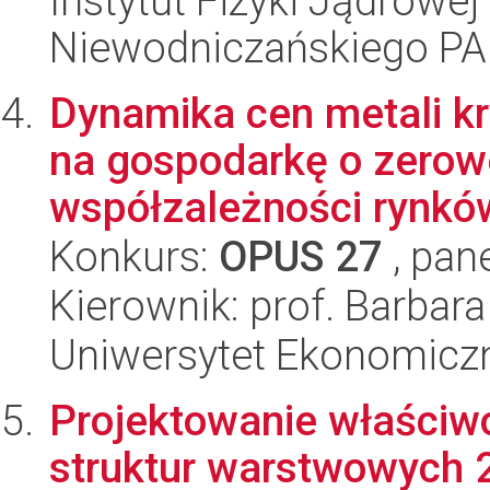
Instytut Fizyki Jądrowej
Niewodniczańskiego P
Dynamika cen metali kr
na gospodarkę o zerowe
współzależności rynków
Konkurs:
OPUS 27
, pan
Kierownik: prof. Barbar
Uniwersytet Ekonomicz
Projektowanie właściw
struktur warstwowych 2