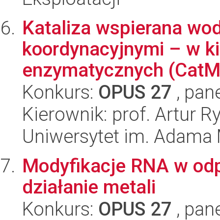
Kataliza wspierana wo
koordynacyjnymi – w k
enzymatycznych (Cat
Konkurs:
OPUS 27
, pan
Kierownik: prof. Artur R
Uniwersytet im. Adama 
Modyfikacje RNA w odp
działanie metali
Konkurs:
OPUS 27
, pan