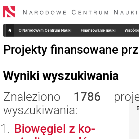
O Narodowym Centrum Nauki
Finansowanie nauki
Współpr
Projekty finansowane pr
Wyniki wyszukiwania
Znaleziono
1786
projek
wyszukiwania:
D
Biowęgiel z ko-