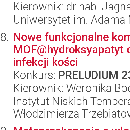
Kierownik: dr hab. Jag
Uniwersytet im. Adama 
Nowe funkcjonalne kom
MOF@hydroksyapatyt do
infekcji kości
Konkurs:
PRELUDIUM 2
Kierownik: Weronika Bo
Instytut Niskich Tempera
Włodzimierza Trzebiat