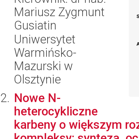
Mariusz Zygmunt
Gusiatin
Uniwersytet
A
Warmińsko-
Mazurski w
Olsztynie
Nowe N-
heterocykliczne
karbeny o większym rozm
kompleksy: synteza, o