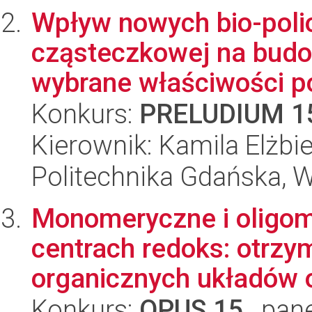
Wpływ nowych bio-polio
cząsteczkowej na budo
wybrane właściwości po
Konkurs:
PRELUDIUM 1
Kierownik: Kamila Elżbi
Politechnika Gdańska, 
Monomeryczne i oligome
centrach redoks: otrzy
organicznych układów o
Konkurs:
OPUS 15
, pan