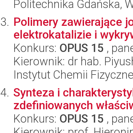
Politechnika Gdańska, 
Polimery zawierające j
elektrokatalizie i wyk
Konkurs:
OPUS 15
, pan
Kierownik: dr hab. Piyu
Instytut Chemii Fizyczn
Synteza i charakteryst
zdefiniowanych właści
Konkurs:
OPUS 15
, pan
Kierownik: prof. Hieron