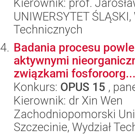
Kierownik: prof. Jarosł
UNIWERSYTET ŚLĄSKI, W
Technicznych
Badania procesu powle
aktywnymi nieorganiczn
związkami fosforoorg..
Konkurs:
OPUS 15
, pan
Kierownik: dr Xin Wen
Zachodniopomorski Uni
Szczecinie, Wydział Tech