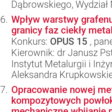
Dąbrowskiego, Wydział 
Wpływ warstwy grafenu
granicy faz ciekły meta
Konkurs:
OPUS 15
, pan
Kierownik: dr Janusz Ps
Instytut Metalurgii i Inż
Aleksandra Krupkowski
Opracowanie nowej me
kompozytowych powłok
mechaniczne wbijanie p