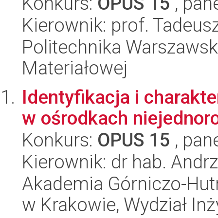
Konkurs:
OPUS 15
, pan
Kierownik: prof. Tadeusz
Politechnika Warszawska
Materiałowej
Identyfikacja i charak
w ośrodkach niejednoro
Konkurs:
OPUS 15
, pan
Kierownik: dr hab. Andr
Akademia Górniczo-Hutn
w Krakowie, Wydział Inż