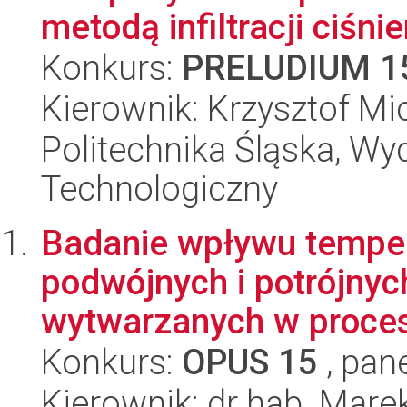
metodą infiltracji ciśni
Konkurs:
PRELUDIUM 1
Kierownik: Krzysztof Mi
Politechnika Śląska, Wy
Technologiczny
Badanie wpływu temper
podwójnych i potrójny
wytwarzanych w proces
Konkurs:
OPUS 15
, pan
Kierownik: dr hab. Mare