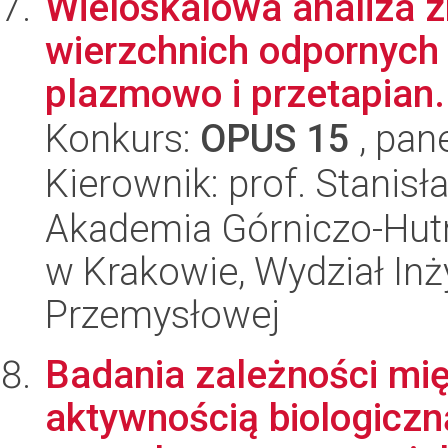
Wieloskalowa analiza z
wierzchnich odpornych 
plazmowo i przetapian.
Konkurs:
OPUS 15
, pan
Kierownik: prof. Stanis
Akademia Górniczo-Hutn
w Krakowie, Wydział Inży
Przemysłowej
Badania zależności mię
aktywnością biologicz