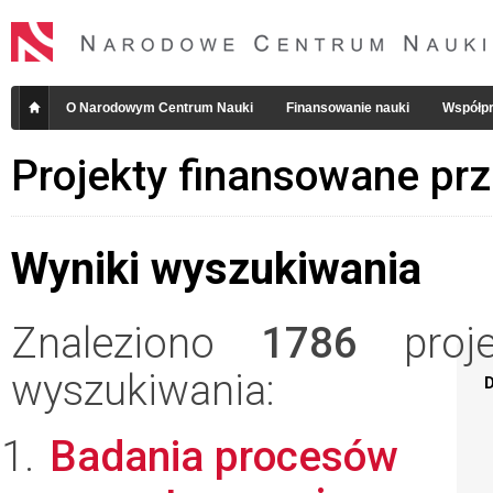
O Narodowym Centrum Nauki
Finansowanie nauki
Współpr
Projekty finansowane pr
Wyniki wyszukiwania
Znaleziono
1786
projek
wyszukiwania:
D
Badania procesów