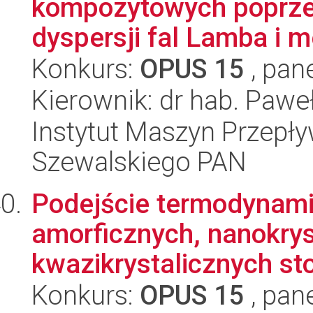
kompozytowych poprze
dyspersji fal Lamba i m
Konkurs:
OPUS 15
, pan
Kierownik: dr hab. Pawe
Instytut Maszyn Przepł
Szewalskiego PAN
Podejście termodynami
amorficznych, nanokrys
kwazikrystalicznych st
Konkurs:
OPUS 15
, pan