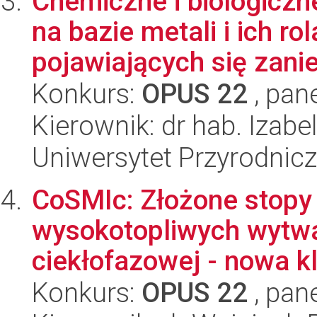
Chemiczne i biologiczn
na bazie metali i ich ro
pojawiających się zanie
Konkurs:
OPUS 22
, pan
Kierownik: dr hab. Izabe
Uniwersytet Przyrodnicz
CoSMIc: Złożone stopy
wysokotopliwych wytwar
ciekłofazowej - nowa kl
Konkurs:
OPUS 22
, pan