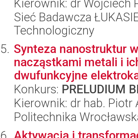
Kierownik: dr Wojciech 
Sieć Badawcza ŁUKASIEW
Technologiczny
Synteza nanostruktur 
nacząstkami metali i i
dwufunkcyjne elektrokat
Konkurs:
PRELUDIUM BI
Kierownik: dr hab. Piotr
Politechnika Wrocławsk
Aktywacja i transforma