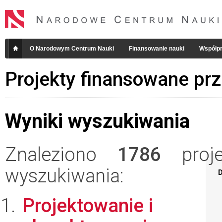
O Narodowym Centrum Nauki
Finansowanie nauki
Współpr
Projekty finansowane pr
Wyniki wyszukiwania
Znaleziono
1786
projek
wyszukiwania:
D
Projektowanie i