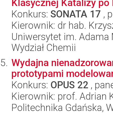
Klasycznej Katalizy po 
Konkurs:
SONATA 17
, 
Kierownik: dr hab. Krzys
Uniwersytet im. Adama 
Wydział Chemii
Wydajna nienadzorowan
prototypami modelowan
Konkurs:
OPUS 22
, pan
Kierownik: prof. Adrian
Politechnika Gdańska, Wy