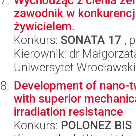
Wychodząc z cienia że
zawodnik w konkurencj
żywicielem.
Konkurs:
SONATA 17
, 
Kierownik: dr Małgorza
Uniwersytet Wrocławski
Development of nano-tw
with superior mechanic
irradiation resistance
Konkurs:
POLONEZ BIS 