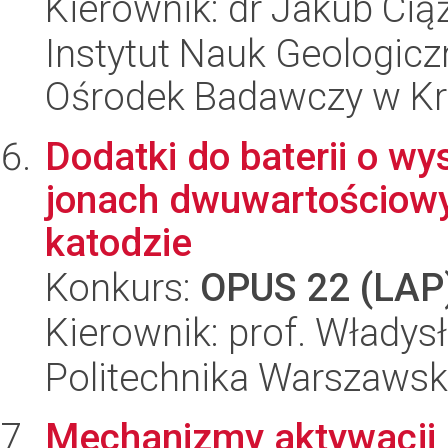
Kierownik: dr Jakub Cią
Instytut Nauk Geologic
Ośrodek Badawczy w K
Dodatki do baterii o wy
jonach dwuwartościowyc
katodzie
Konkurs:
OPUS 22 (LAP
Kierownik: prof. Włady
Politechnika Warszaws
Mechanizmy aktywacji i