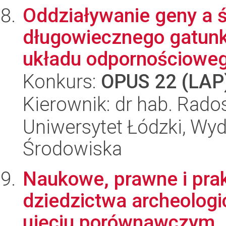
Oddziaływanie geny a ś
długowiecznego gatunk
układu odpornościowego
Konkurs:
OPUS 22 (LAP
Kierownik: dr hab. Rad
Uniwersytet Łódzki, Wydz
Środowiska
Naukowe, prawne i pra
dziedzictwa archeologi
ujęciu porównawczym