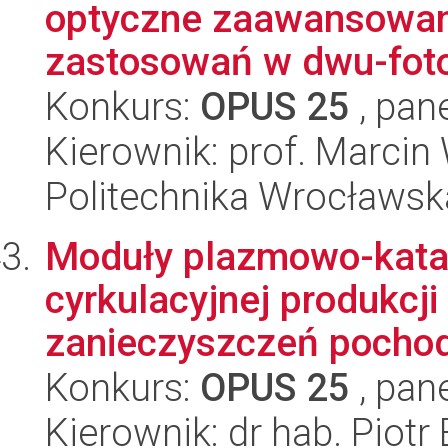
optyczne zaawansowan
zastosowań w dwu-fot
Konkurs:
OPUS 25
, pan
Kierownik: prof. Marcin
Politechnika Wrocławsk
Moduły plazmowo-katal
cyrkulacyjnej produkcj
zanieczyszczeń pochodz
Konkurs:
OPUS 25
, pan
Kierownik: dr hab. Piot