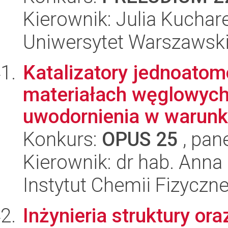
Kierownik: Julia Kuchar
Uniwersytet Warszawski,
Katalizatory jednoato
materiałach węglowych
uwodornienia w warunka
Konkurs:
OPUS 25
, pan
Kierownik: dr hab. Ann
Instytut Chemii Fizyczn
Inżynieria struktury or