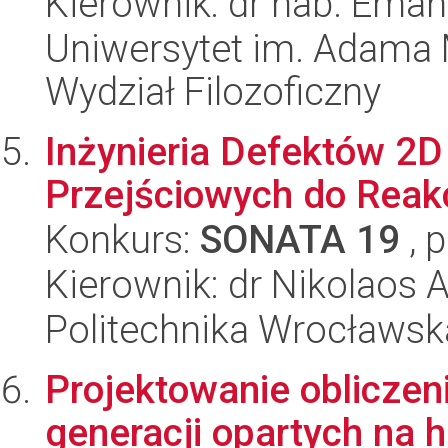
Kierownik: dr hab. Eman
Uniwersytet im. Adama 
Wydział Filozoficzny
Inżynieria Defektów 2
Przejściowych do Reakc
Konkurs:
SONATA 19
, 
Kierownik: dr Nikolaos 
Politechnika Wrocławsk
Projektowanie obliczen
generacji opartych na 