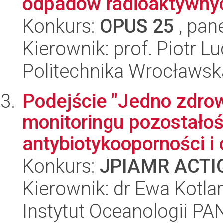
odpadów radioaktywnyc
Konkurs:
OPUS 25
, pan
Kierownik: prof. Piotr L
Politechnika Wrocławsk
Podejście "Jedno zdro
monitoringu pozostałoś
antybiotykooporności i 
Konkurs:
JPIAMR ACTIO
Kierownik: dr Ewa Kotla
Instytut Oceanologii PA