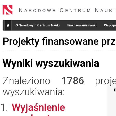
O Narodowym Centrum Nauki
Finansowanie nauki
Współpr
Projekty finansowane pr
Wyniki wyszukiwania
Znaleziono
1786
projek
wyszukiwania:
D
Wyjaśnienie