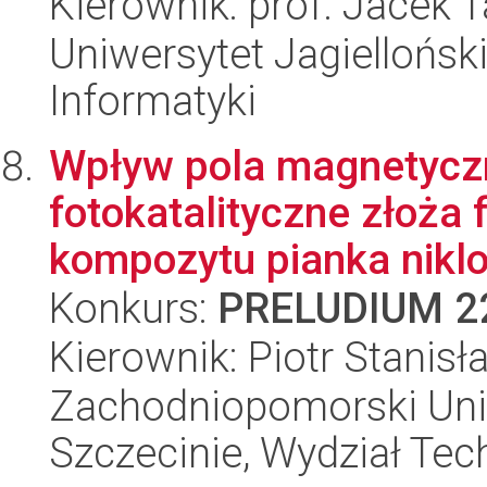
Kierownik: prof. Jacek 
Uniwersytet Jagiellońsk
Informatyki
Wpływ pola magnetycz
fotokatalityczne złoża 
kompozytu pianka nikl
Konkurs:
PRELUDIUM 2
Kierownik: Piotr Stanis
Zachodniopomorski Uni
Szczecinie, Wydział Tech