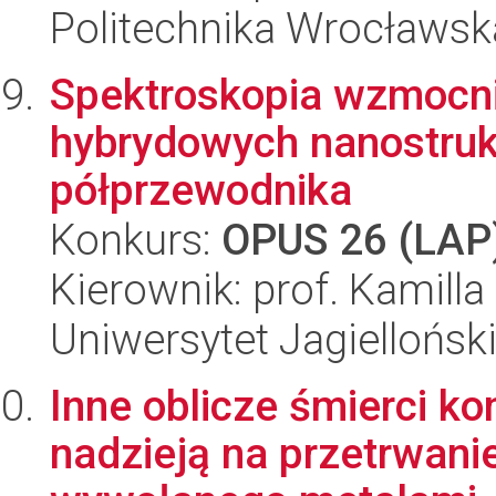
Politechnika Wrocławsk
Spektroskopia wzmocni
hybrydowych nanostruk
półprzewodnika
Konkurs:
OPUS 26 (LAP
Kierownik: prof. Kamill
Uniwersytet Jagiellońsk
Inne oblicze śmierci k
nadzieją na przetrwani