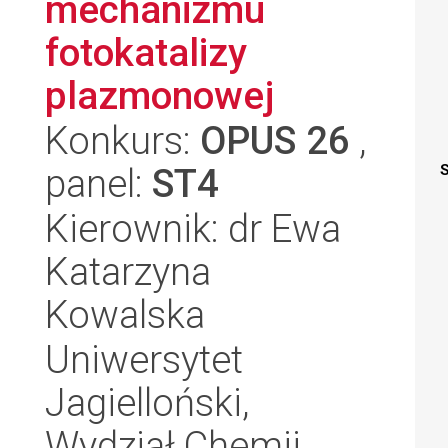
mechanizmu
fotokatalizy
plazmonowej
Konkurs:
OPUS 26
,
panel:
ST4
S
Kierownik: dr Ewa
Katarzyna
Kowalska
Uniwersytet
Jagielloński,
Wydział Chemii