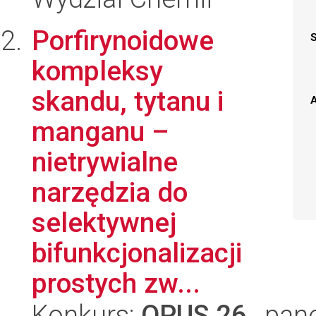
Porfirynoidowe
kompleksy
skandu, tytanu i
A
manganu –
nietrywialne
narzędzia do
selektywnej
bifunkcjonalizacji
prostych zw...
Konkurs:
OPUS 26
, pan