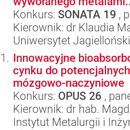
wywołanego metalami..
Konkurs:
SONATA 19
, 
Kierownik: dr Klaudia M
Uniwersytet Jagielloński
Innowacyjne bioabsorbo
cynku do potencjalnyc
mózgowo-naczyniowe
Konkurs:
OPUS 26
, pan
Kierownik: dr hab. Mag
Instytut Metalurgii i Inż