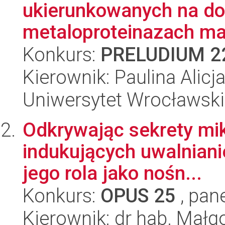
ukierunkowanych na do
metaloproteinazach mac
Konkurs:
PRELUDIUM 2
Kierownik: Paulina Alicj
Uniwersytet Wrocławski
Odkrywając sekrety mik
indukujących uwalniani
jego rola jako nośn...
Konkurs:
OPUS 25
, pan
Kierownik: dr hab. Mał