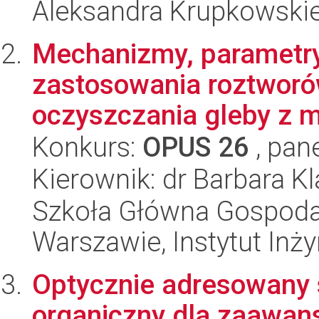
Aleksandra Krupkowski
Mechanizmy, parametry
zastosowania roztworó
oczyszczania gleby z me
Konkurs:
OPUS 26
, pan
Kierownik: dr Barbara Kl
Szkoła Główna Gospoda
Warszawie, Instytut Inży
Optycznie adresowany s
organiczny dla zaawans