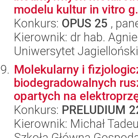
modelu kultur in vitro g.
Konkurs:
OPUS 25
, pan
Kierownik: dr hab. Agni
Uniwersytet Jagiellońs
Molekularny i fizjolog
biodegradowalnych ru
opartych na elektroprz
Konkurs:
PRELUDIUM 2
Kierownik: Michał Tade
Szkoła Główna Gospoda