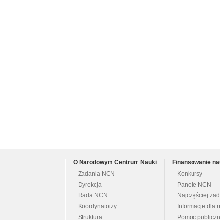
O Narodowym Centrum Nauki
Finansowanie na
Zadania NCN
Konkursy
Dyrekcja
Panele NCN
Rada NCN
Najczęściej za
Koordynatorzy
Informacje dla r
Struktura
Pomoc publicz