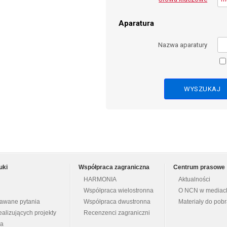
Aparatura
Nazwa aparatury
uki
Współpraca zagraniczna
Centrum prasowe
HARMONIA
Aktualności
Współpraca wielostronna
O NCN w mediac
dawane pytania
Współpraca dwustronna
Materiały do pob
ealizujących projekty
Recenzenci zagraniczni
na