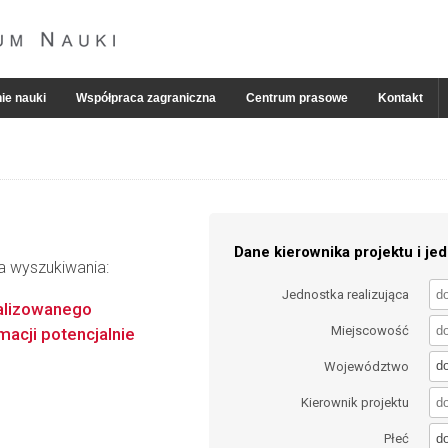
ie nauki
Współpraca zagraniczna
Centrum prasowe
Kontakt
Dane kierownika projektu i jed
ia wyszukiwania:
Jednostka realizująca
alizowanego
Miejscowość
macji potencjalnie
d
Województwo
Kierownik projektu
d
Płeć