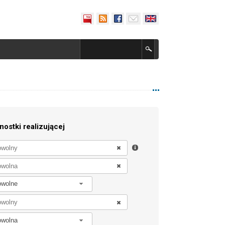
nostki realizującej
owolne
owolna