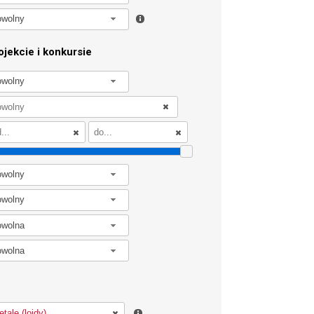
owolny
jekcie i konkursie
owolny
owolny
owolny
owolna
owolna