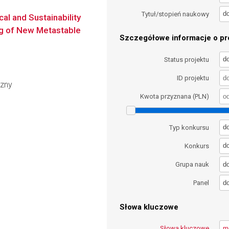
d
Tytuł/stopień naukowy
cal and Sustainability
ng of New Metastable
Szczegółowe informacje o pro
d
Status projektu
ID projektu
czny
Kwota przyznana (PLN)
d
Typ konkursu
d
Konkurs
d
Grupa nauk
d
Panel
Słowa kluczowe
Słowa kluczowe