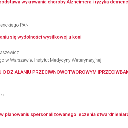
 podstawa wykrywania choroby Alzheimera i ryzyka demencj
 Nenckiego PAN
niu się wydolności wysiłkowej u koni
łaszewicz
o w Warszawie, Instytut Medycyny Weterynaryjnej
DU O DZIAŁANIU PRZECIWNOWOTWOROWYM IPRZECIWBA
ki
T w planowaniu spersonalizowanego leczenia stwardnieniar