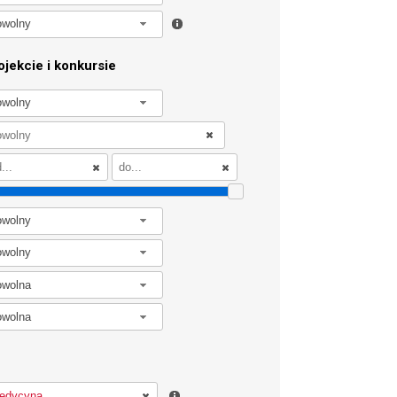
owolny
jekcie i konkursie
owolny
owolny
owolny
owolna
owolna