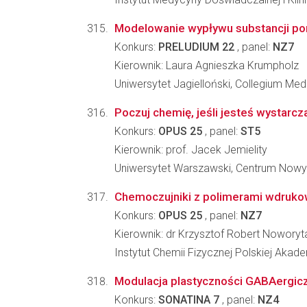
Modelowanie wypływu substancji pom
Konkurs:
PRELUDIUM 22
, panel:
NZ7
Kierownik: Laura Agnieszka Krumpholz
Uniwersytet Jagielloński, Collegium Me
Poczuj chemię, jeśli jesteś wystarcz
Konkurs:
OPUS 25
, panel:
ST5
Kierownik: prof. Jacek Jemielity
Uniwersytet Warszawski, Centrum Nowy
Chemoczujniki z polimerami wdrukow
Konkurs:
OPUS 25
, panel:
NZ7
Kierownik: dr Krzysztof Robert Noworyt
Instytut Chemii Fizycznej Polskiej Akad
Modulacja plastyczności GABAergic
Konkurs:
SONATINA 7
, panel:
NZ4