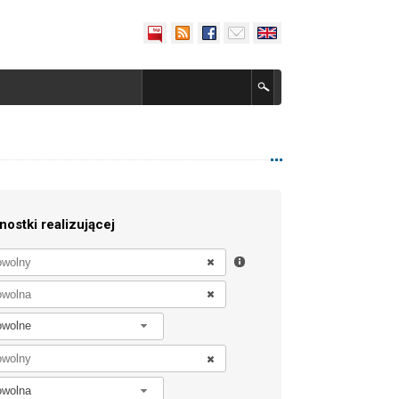
nostki realizującej
owolne
owolna