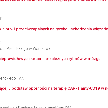
i
n pro- i przeciwzapalnych na ryzyko uszkodzenia więzadeł
z
fa Piłsudskiego w Warszawie
nieprawidłowych ketamino-zależnych rytmów w mózgu
 Nenckiego PAN
żącej u podstaw oporności na terapię CAR-T anty-CD19 w 
inicznej im. Mirosława Mossakowskiego PAN