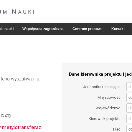
ie nauki
Współpraca zagraniczna
Centrum prasowe
Kontakt
Dane kierownika projektu i jed
teria wyszukiwania:
Jednostka realizująca
Miejscowość
d
Województwo
ficzny
Kierownik projektu
w metylotransferaz
d
Płeć