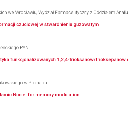
kich we Wrocławiu, Wydział Farmaceutyczny z Oddziałem Analiu
ormacji czuciowej w stwardnieniu guzowatym
 Nenckiego PAN
ystyka funkcjonalizowanych 1,2,4-trioksanów/trioksepanów
inkowskiego w Poznaniu
halamic Nuclei for memory modulation