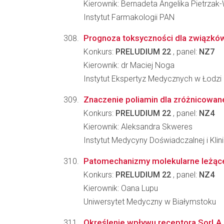
Kierownik: Bernadeta Angelika Pietrza
Instytut Farmakologii PAN
Prognoza toksyczności dla związków
Konkurs:
PRELUDIUM 22
, panel:
NZ7
Kierownik: dr Maciej Noga
Instytut Ekspertyz Medycznych w Łodzi
Znaczenie poliamin dla zróżnicowan
Konkurs:
PRELUDIUM 22
, panel:
NZ4
Kierownik: Aleksandra Skweres
Instytut Medycyny Doświadczalnej i Kl
Patomechanizmy molekularne leżące
Konkurs:
PRELUDIUM 22
, panel:
NZ4
Kierownik: Oana Lupu
Uniwersytet Medyczny w Białymstoku
Określenie wpływu receptora SorLA