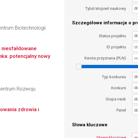
d
Tytuł/stopień naukowy
Szczegółowe informacje o pro
entrum Biotechnologii
d
Status projektu
ID projektu
a niesfałdowane
nka: potencjalny nowy
Kwota przyznana (PLN)
d
Typ konkursu
d
Konkurs
 Centrum Rozwoju
d
Grupa nauk
owania zdrowia i
d
Panel
Słowa kluczowe
Słowa kluczowe