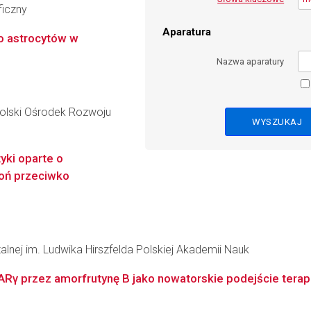
ficzny
Aparatura
o astrocytów w
Nazwa aparatury
lski Ośrodek Rozwoju
yki oparte o
roń przeciwko
zalnej im. Ludwika Hirszfelda Polskiej Akademii Nauk
Rγ przez amorfrutynę B jako nowatorskie podejście tera