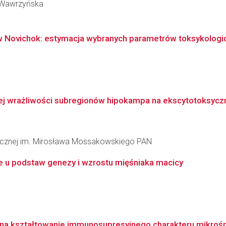
k-Wawrzyńska
 Novichok: estymacja wybranych parametrów toksykologicz
ej wrażliwości subregionów hipokampa na ekscytotoksycz
inicznej im. Mirosława Mossakowskiego PAN
 u podstaw genezy i wzrostu mięśniaka macicy
 na kształtowanie immunosupresyjnego charakteru mikroś