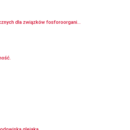
nych dla związków fosforoorgani...
ność.
rodowiska glejaka