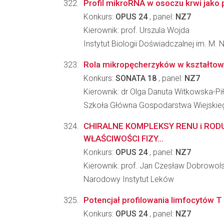
Profil mikroRNA w osoczu krwi jako
Konkurs:
OPUS 24
, panel:
NZ7
Kierownik: prof. Urszula Wojda
Instytut Biologii Doświadczalnej im. M.
Rola mikropęcherzyków w kształtowa
Konkurs:
SONATA 18
, panel:
NZ7
Kierownik: dr Olga Danuta Witkowska-Pi
Szkoła Główna Gospodarstwa Wiejskieg
CHIRALNE KOMPLEKSY RENU i RO
WŁAŚCIWOŚCI FIZY...
Konkurs:
OPUS 24
, panel:
NZ7
Kierownik: prof. Jan Czesław Dobrowols
Narodowy Instytut Leków
Potencjał profilowania limfocytów 
Konkurs:
OPUS 24
, panel:
NZ7