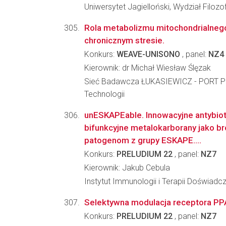
Uniwersytet Jagielloński, Wydział Filozo
Rola metabolizmu mitochondrialneg
chronicznym stresie.
Konkurs:
WEAVE-UNISONO
, panel:
NZ4
Kierownik: dr Michał Wiesław Ślęzak
Sieć Badawcza ŁUKASIEWICZ - PORT Po
Technologii
unESKAPEable. Innowacyjne antybiot
bifunkcyjne metalokarborany jako b
patogenom z grupy ESKAPE....
Konkurs:
PRELUDIUM 22
, panel:
NZ7
Kierownik: Jakub Cebula
Instytut Immunologii i Terapii Doświadc
Selektywna modulacja receptora PPA
Konkurs:
PRELUDIUM 22
, panel:
NZ7