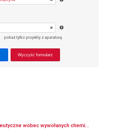
pokaż tylko projekty z aparaturą
Wyczyść formularz
peutyczne wobec wywołanych chemi...