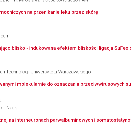
ocniczych na przenikanie leku przez skórę
dicum
ająco blisko - indukowana efektem bliskości ligacja SuFex d
ch Technologii Uniwersytetu Warszawskiego
anymi molekularnie do oznaczania przeciwwirusowych subs
a
emii Nauk
znej na interneuronach parwalbuminowych i somatostatyn