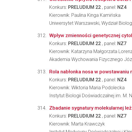
Konkurs:
PRELUDIUM 22
, panel:
NZ4
Kierownik: Paulina Kinga Kamińska
Uniwersytet Warszawski, Wydział Biologi
Wpływ zmienności genetycznej cytoki
Konkurs:
PRELUDIUM 22
, panel:
NZ7
Kierownik: Katarzyna Małgorzata Loren
Akademia Wychowania Fizycznego Józe
Rola nabłonka nosa w powstawaniu 
Konkurs:
PRELUDIUM 22
, panel:
NZ4
Kierownik: Wiktoria Maria Podolecka
Instytut Biologii Doświadczalnej im. M.
Zbadanie sygnatury molekularnej le
Konkurs:
PRELUDIUM 22
, panel:
NZ7
Kierownik: Marta Krawczyk
Instytut Medycyny Doświadczalnej i Kl