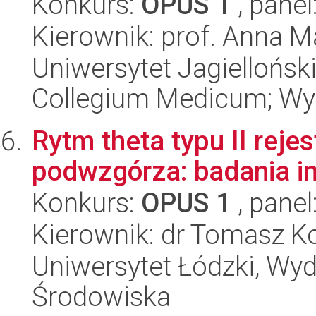
Konkurs:
OPUS 1
, panel
Kierownik: prof. Anna 
Uniwersytet Jagiellońsk
Collegium Medicum; Wy
Rytm theta typu II rej
podwzgórza: badania in 
Konkurs:
OPUS 1
, panel
Kierownik: dr Tomasz K
Uniwersytet Łódzki, Wydz
Środowiska