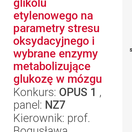
glikolu
etylenowego na
parametry stresu
oksydacyjnego i
wybrane enzymy
S
metabolizujące
glukozę w mózgu
Konkurs:
OPUS 1
,
panel:
NZ7
Kierownik: prof.
Bogusława