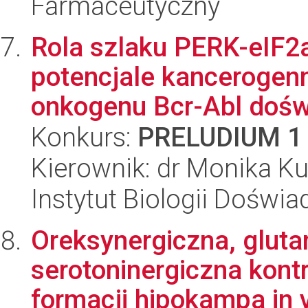
Farmaceutyczny
Rola szlaku PERK-eIF2a
potencjale kancerogen
onkogenu Bcr-Abl doświ
Konkurs:
PRELUDIUM 1
Kierownik: dr Monika Ku
Instytut Biologii Doświ
Oreksynergiczna, gluta
serotoninergiczna kont
formacji hipokampa in v