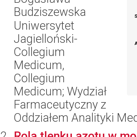
Budziszewska
Uniwersytet
Jagielloński-
A
Collegium
Medicum,
Collegium
Medicum; Wydział
Farmaceutyczny z
Oddziałem Analityki Me
Rola tlenku azotu w mo