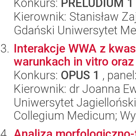
Konkurs:
PRELUDIUM 1
Kierownik: Stanisław Z
Gdański Uniwersytet Me
Interakcje WWA z kwa
warunkach in vitro oraz 
Konkurs:
OPUS 1
, panel
Kierownik: dr Joanna E
Uniwersytet Jagiellońsk
Collegium Medicum; Wy
Analiza morfologiczno