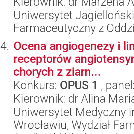
Kierownik: dr Marzena 
Uniwersytet Jagiellońsk
Farmaceutyczny z Oddzi
Ocena angiogenezy i li
receptorów angiotensyny
chorych z ziarn...
Konkurs:
OPUS 1
, panel
Kierownik: dr Alina Ma
Uniwersytet Medyczny i
Wrocławiu, Wydział Far