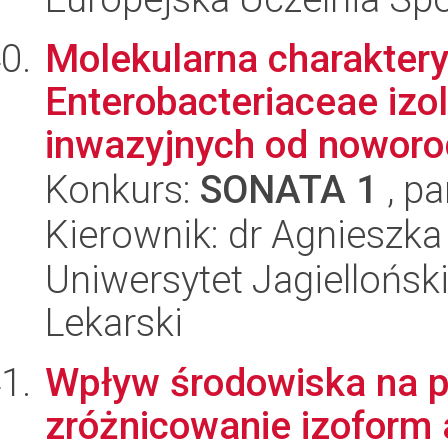
Molekularna charaktery
Enterobacteriaceae iz
inwazyjnych od noworod
Konkurs:
SONATA 1
, pa
Kierownik: dr Agnieszka
Uniwersytet Jagiellońsk
Lekarski
Wpływ środowiska na po
zróżnicowanie izoform