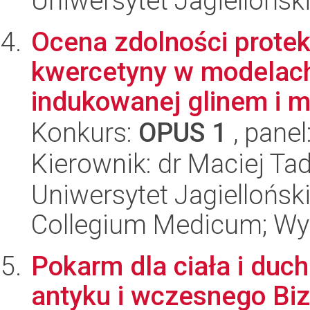
Uniwersytet Jagiellońsk
Ocena zdolności protek
kwercetyny w modelach
indukowanej glinem i
Konkurs:
OPUS 1
, panel
Kierownik: dr Maciej Ta
Uniwersytet Jagiellońsk
Collegium Medicum; Wy
Pokarm dla ciała i duch
antyku i wczesnego Biza