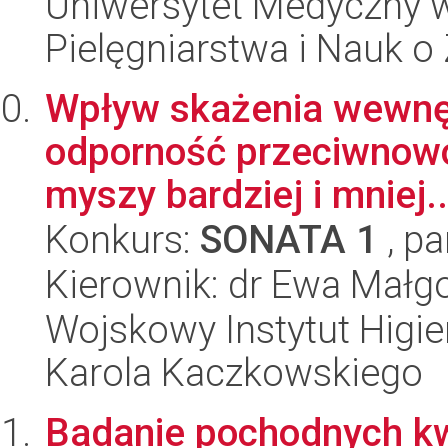
Uniwersytet Medyczny w 
Pielęgniarstwa i Nauk o
Wpływ skażenia wewnęt
odporność przeciwnowo
myszy bardziej i mniej..
Konkurs:
SONATA 1
, pa
Kierownik: dr Ewa Małg
Wojskowy Instytut Higien
Karola Kaczkowskiego
Badanie pochodnych k