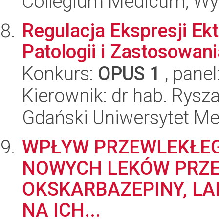
Collegium Medicum; Wyd
Regulacja Ekspresji Ek
Patologii i Zastosowani
Konkurs:
OPUS 1
, panel
Kierownik: dr hab. Rys
Gdański Uniwersytet Me
WPŁYW PRZEWLEKŁE
NOWYCH LEKÓW PRZ
OKSKARBAZEPINY, LA
NA ICH...