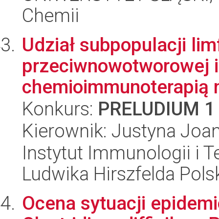
Chemii
Udział subpopulacji li
przeciwnowotworowej 
chemioimmunoterapią m
Konkurs:
PRELUDIUM 1
Kierownik: Justyna Joa
Instytut Immunologii i T
Ludwika Hirszfelda Pols
Ocena sytuacji epidemi