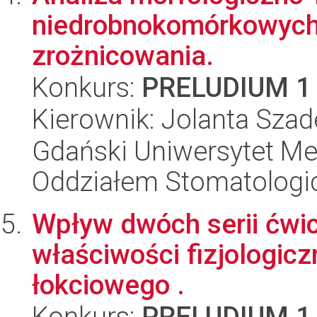
niedrobnokomórkowych 
zrożnicowania.
Konkurs:
PRELUDIUM 1
Kierownik: Jolanta Szad
Gdański Uniwersytet Med
Oddziałem Stomatolog
Wpływ dwóch serii ćwi
właściwości fizjologic
łokciowego .
Konkurs:
PRELUDIUM 1