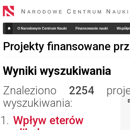
O Narodowym Centrum Nauki
Finansowanie nauki
Współpr
Projekty finansowane pr
Wyniki wyszukiwania
Znaleziono
2254
projek
wyszukiwania:
D
Wpływ eterów