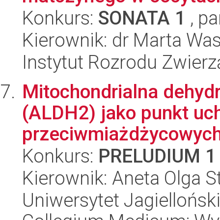
Konkurs:
SONATA 1
, pa
Kierownik: dr Marta Was
Instytut Rozrodu Zwier
Mitochondrialna dehy
(ALDH2) jako punkt uc
przeciwmiażdżycowyc
Konkurs:
PRELUDIUM 1
Kierownik: Aneta Olga 
Uniwersytet Jagiellońsk