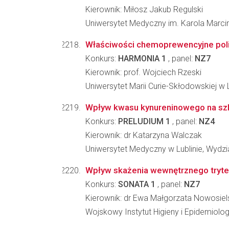
Kierownik: Miłosz Jakub Regulski
Uniwersytet Medyczny im. Karola Marc
Właściwości chemoprewencyjne polisa
Konkurs:
HARMONIA 1
, panel:
NZ7
Kierownik: prof. Wojciech Rzeski
Uniwersytet Marii Curie-Skłodowskiej w Lu
Wpływ kwasu kynureninowego na szl
Konkurs:
PRELUDIUM 1
, panel:
NZ4
Kierownik: dr Katarzyna Walczak
Uniwersytet Medyczny w Lublinie, Wydzia
Wpływ skażenia wewnętrznego trytem
Konkurs:
SONATA 1
, panel:
NZ7
Kierownik: dr Ewa Małgorzata Nowosiel
Wojskowy Instytut Higieny i Epidemiolo