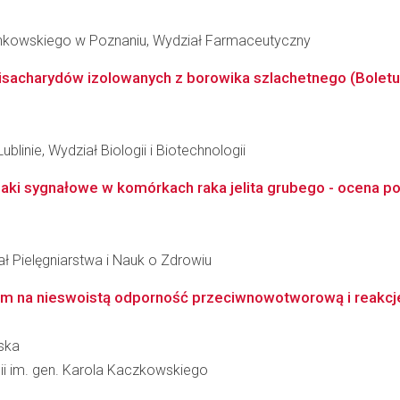
inkowskiego w Poznaniu, Wydział Farmaceutyczny
charydów izolowanych z borowika szlachetnego (Boletus edu
blinie, Wydział Biologii i Biotechnologii
aki sygnałowe w komórkach raka jelita grubego - ocena 
ł Pielęgniarstwa i Nauk o Zdrowiu
 na nieswoistą odporność przeciwnowotworową i reakcje z
ska
gii im. gen. Karola Kaczkowskiego