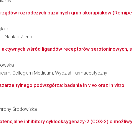
miczny
narządów rozrodczych bazalnych grup skorupiaków (Remiped
glarz
i i Nauk o Ziemi
 aktywnych wśród ligandów receptorów serotoninowych, s
ołowska
edicum, Collegium Medicum; Wydział Farmaceutyczny
szarze tylnego podwzgórza: badania in vivo oraz in vitro
Ochrony Środowiska
potencjalne inhibitory cyklooksygenazy-2 (COX-2) o możliw