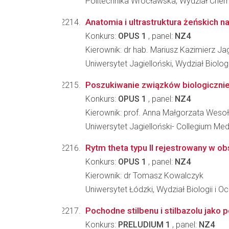
Politechnika Wrocławska, Wydział Che
Anatomia i ultrastruktura żeńskich 
Konkurs:
OPUS 1
, panel:
NZ4
Kierownik: dr hab. Mariusz Kazimierz Ja
Uniwersytet Jagielloński, Wydział Biologi
Poszukiwanie związków biologicznie
Konkurs:
OPUS 1
, panel:
NZ4
Kierownik: prof. Anna Małgorzata Wes
Uniwersytet Jagielloński- Collegium M
Rytm theta typu II rejestrowany w ob
Konkurs:
OPUS 1
, panel:
NZ4
Kierownik: dr Tomasz Kowalczyk
Uniwersytet Łódzki, Wydział Biologii i 
Pochodne stilbenu i stilbazolu jako 
Konkurs:
PRELUDIUM 1
, panel:
NZ4