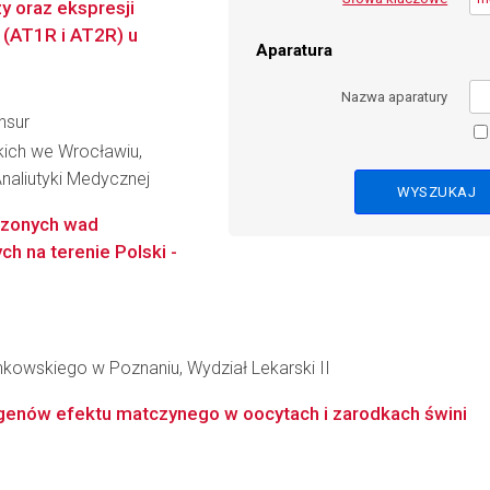
y oraz ekspresji
2 (AT1R i AT2R) u
Aparatura
Nazwa aparatury
nsur
kich we Wrocławiu,
naliutyki Medycznej
dzonych wad
h na terenie Polski -
kowskiego w Poznaniu, Wydział Lekarski II
ę genów efektu matczynego w oocytach i zarodkach świni