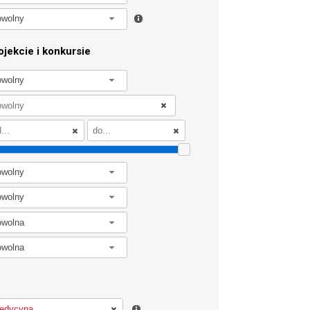
owolny
jekcie i konkursie
owolny
owolny
owolny
owolna
owolna