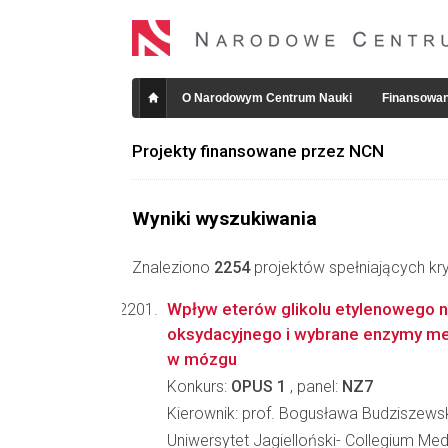
O Narodowym Centrum Nauki
Finansowan
Projekty finansowane przez NCN
Wyniki wyszukiwania
Znaleziono
2254
projektów spełniających kry
Wpływ eterów glikolu etylenowego n
oksydacyjnego i wybrane enzymy me
w mózgu
Konkurs:
OPUS 1
, panel:
NZ7
Kierownik: prof. Bogusława Budziszews
Uniwersytet Jagielloński- Collegium Me