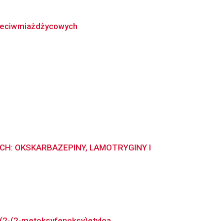
rzeciwmiażdżycowych
: OKSKARBAZEPINY, LAMOTRYGINY I
-(2-(2-metoksyfenoksy)etyloa...