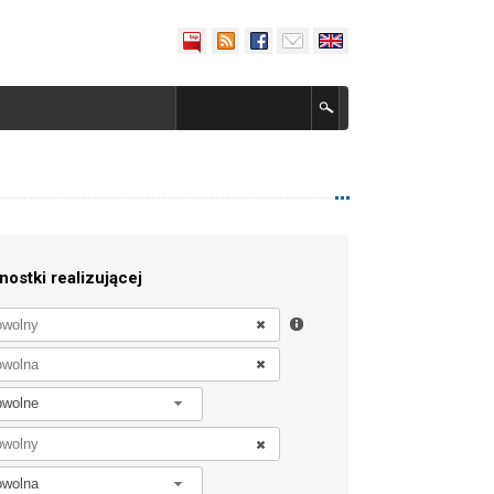
nostki realizującej
owolne
owolna