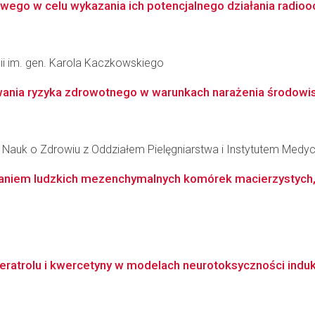
ego w celu wykazania ich potencjalnego działania radiooc
gii im. gen. Karola Kaczkowskiego
nia ryzyka zdrowotnego w warunkach narażenia środowis
Nauk o Zdrowiu z Oddziałem Pielęgniarstwa i Instytutem Medycyn
ystaniem ludzkich mezenchymalnych komórek macierzystych,
eratrolu i kwercetyny w modelach neurotoksyczności ind