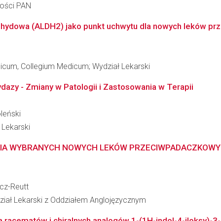
ności PAN
ehydowa (ALDH2) jako punkt uchwytu dla nowych leków p
dicum, Collegium Medicum; Wydział Lekarski
ydazy - Zmiany w Patologii i Zastosowania w Terapii
leński
 Lekarski
A WYBRANYCH NOWYCH LEKÓW PRZECIWPADACZKOWYCH
icz-Reutt
dział Lekarski z Oddziałem Anglojęzycznym
a racematów i chiralnych analogów 1-(1H-indol-4-iloksy)-3