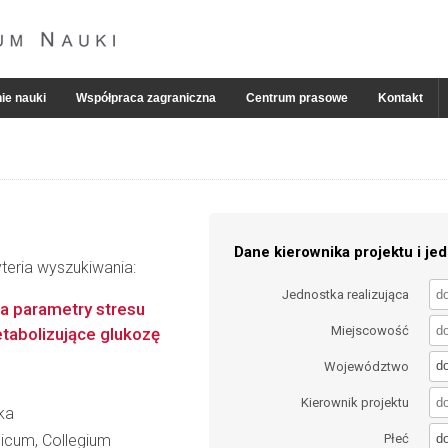
ie nauki
Współpraca zagraniczna
Centrum prasowe
Kontakt
Dane kierownika projektu i jed
teria wyszukiwania:
Jednostka realizująca
a parametry stresu
Miejscowość
tabolizujące glukozę
d
Województwo
Kierownik projektu
ka
d
dicum, Collegium
Płeć