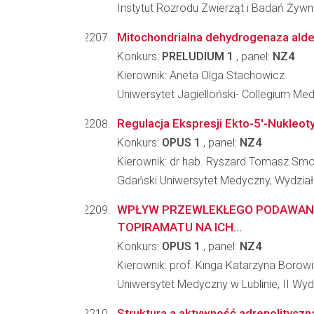
Instytut Rozrodu Zwierząt i Badań Żyw
Mitochondrialna dehydrogenaza ald
Konkurs:
PRELUDIUM 1
, panel:
NZ4
Kierownik: Aneta Olga Stachowicz
Uniwersytet Jagielloński- Collegium Me
Regulacja Ekspresji Ekto-5'-Nukleot
Konkurs:
OPUS 1
, panel:
NZ4
Kierownik: dr hab. Ryszard Tomasz Smo
Gdański Uniwersytet Medyczny, Wydział
WPŁYW PRZEWLEKŁEGO PODAWANI
TOPIRAMATU NA ICH...
Konkurs:
OPUS 1
, panel:
NZ4
Kierownik: prof. Kinga Katarzyna Borow
Uniwersytet Medyczny w Lublinie, II Wy
Struktura a aktywność adrenolityczn