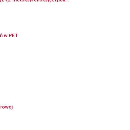
ań w PET
orowej