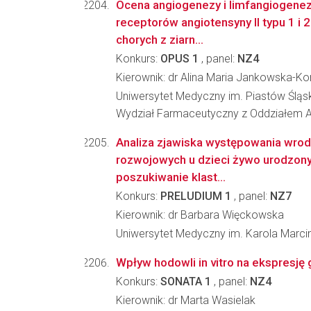
Ocena angiogenezy i limfangiogenez
receptorów angiotensyny II typu 1 i 
chorych z ziarn...
Konkurs:
OPUS 1
, panel:
NZ4
Kierownik: dr Alina Maria Jankowska-Ko
Uniwersytet Medyczny im. Piastów Śląs
Wydział Farmaceutyczny z Oddziałem A
Analiza zjawiska występowania wro
rozwojowych u dzieci żywo urodzonyc
poszukiwanie klast...
Konkurs:
PRELUDIUM 1
, panel:
NZ7
Kierownik: dr Barbara Więckowska
Uniwersytet Medyczny im. Karola Marcin
Wpływ hodowli in vitro na ekspresj
Konkurs:
SONATA 1
, panel:
NZ4
Kierownik: dr Marta Wasielak