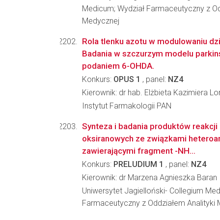
Medicum; Wydział Farmaceutyczny z Odd
Medycznej
Rola tlenku azotu w modulowaniu dzi
Badania w szczurzym modelu parki
podaniem 6-OHDA.
Konkurs:
OPUS 1
, panel:
NZ4
Kierownik: dr hab. Elżbieta Kazimiera L
Instytut Farmakologii PAN
Synteza i badania produktów reakcj
oksiranowych ze związkami heteroa
zawierającymi fragment -NH...
Konkurs:
PRELUDIUM 1
, panel:
NZ4
Kierownik: dr Marzena Agnieszka Baran
Uniwersytet Jagielloński- Collegium Me
Farmaceutyczny z Oddziałem Analityki