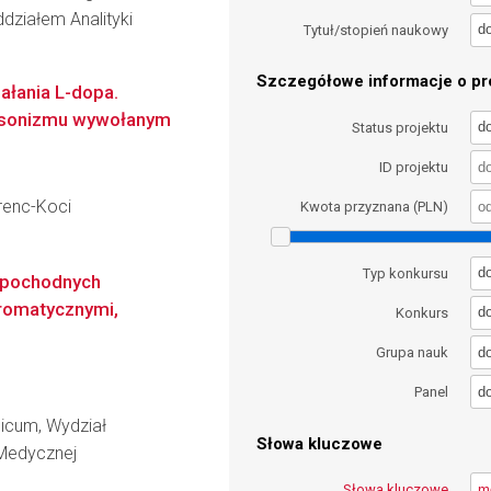
ziałem Analityki
d
Tytuł/stopień naukowy
Szczegółowe informacje o pro
ałania L-dopa.
nsonizmu wywołanym
d
Status projektu
ID projektu
orenc-Koci
Kwota przyznana (PLN)
d
Typ konkursu
i pochodnych
romatycznymi,
d
Konkurs
d
Grupa nauk
d
Panel
dicum, Wydział
Słowa kluczowe
 Medycznej
Słowa kluczowe